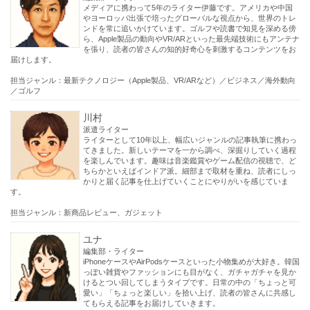
メディアに携わって5年のライター伊藤です。アメリカや中国
やヨーロッパ出張で培ったグローバルな視点から、世界のトレ
ンドを常に追いかけています。ゴルフや読書で知見を深める傍
ら、Apple製品の動向やVR/ARといった最先端技術にもアンテナ
を張り、読者の皆さんの知的好奇心を刺激するコンテンツをお
届けします。
担当ジャンル：最新テクノロジー（Apple製品、VR/ARなど）／ビジネス／海外動向
／ゴルフ
川村
派遣ライター
ライターとして10年以上、幅広いジャンルの記事執筆に携わっ
てきました。新しいテーマを一から調べ、深掘りしていく過程
を楽しんでいます。趣味は音楽鑑賞やゲーム配信の視聴で、ど
ちらかといえばインドア派。細部まで取材を重ね、読者にしっ
かりと届く記事を仕上げていくことにやりがいを感じていま
す。
担当ジャンル：新商品レビュー、ガジェット
ユナ
編集部・ライター
iPhoneケースやAirPodsケースといった小物集めが大好き。韓国
っぽい雑貨やファッションにも目がなく、ガチャガチャを見か
けるとつい回してしまうタイプです。日常の中の「ちょっと可
愛い」「ちょっと楽しい」を拾い上げ、読者の皆さんに共感し
てもらえる記事をお届けしていきます。