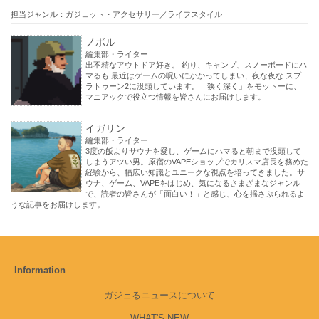
担当ジャンル：ガジェット・アクセサリー／ライフスタイル
ノボル
編集部・ライター
出不精なアウトドア好き。 釣り、キャンプ、スノーボードにハ
マるも 最近はゲームの呪いにかかってしまい、夜な夜な スプ
ラトゥーン2に没頭しています。「狭く深く」をモットーに、
マニアックで役立つ情報を皆さんにお届けします。
イガリン
編集部・ライター
3度の飯よりサウナを愛し、ゲームにハマると朝まで没頭して
しまうアツい男。原宿のVAPEショップでカリスマ店長を務めた
経験から、幅広い知識とユニークな視点を培ってきました。サ
ウナ、ゲーム、VAPEをはじめ、気になるさまざまなジャンル
で、読者の皆さんが「面白い！」と感じ、心を揺さぶられるよ
うな記事をお届けします。
Information
ガジェるニュースについて
WHAT'S NEW