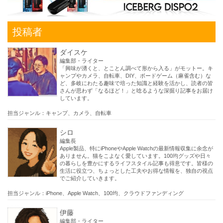
投稿者
ダイスケ
編集部・ライター
「興味が湧くと、とことん調べて形から入る」がモットー。キ
ャンプやカメラ、自転車、DIY、ボードゲーム（麻雀含む）な
ど、多岐にわたる趣味で培った知識と経験を活かし、読者の皆
さんが思わず「なるほど！」と唸るような深掘り記事をお届け
しています。
担当ジャンル：キャンプ、カメラ、自転車
シロ
編集長
Apple製品、特にiPhoneやApple Watchの最新情報収集に余念が
ありません。猫をこよなく愛しています。100均グッズや日々
の暮らしを豊かにするライフスタイル記事も得意です。皆様の
生活に役立つ、ちょっとした工夫やお得な情報を、独自の視点
でご紹介していきます。
担当ジャンル：iPhone、Apple Watch、100均、クラウドファンディング
伊藤
編集部・ライター