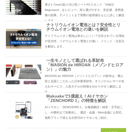
厚さ1.7mmの貼り付け型ノートPCスタンド「ONED
Majextand」をレビュー。持ち運びやすさ、安定感、姿勢改
善の効果、デメリットまで実際の使用感をもとに詳しく解説
します。
ナトリウムイオン電池とは？安全性とリ
チウムイオン電池との違いを解説
ナトリウムイオン電池は発火しにくい？注目されている理由
や安全性、リチウムイオン電池との違い、メリット・注意点
を解説します。
一生モノとして選ばれる革財布
「MASION de HIROAN（メゾンドヒロア
ン）」の魅力
MASION de HIROAN（メゾンドヒロアン）の財布は、職人
技と品質にこだわった日本製革財布。オリジナルレザーや名
入れサービス、人気モデルの特徴を分かりやすく解説しま
す。
Makuakeで1億超え！AIイヤホン
「ZENCHORD 1」の特徴を解説
AIイヤホン「ZENCHORD 1」を徹底解説！録音・文字起こ
し・AI要約まで自動化し、通話・会議・Web会議にも対応。
無料プランで使える次世代AIイヤホンをご紹介。