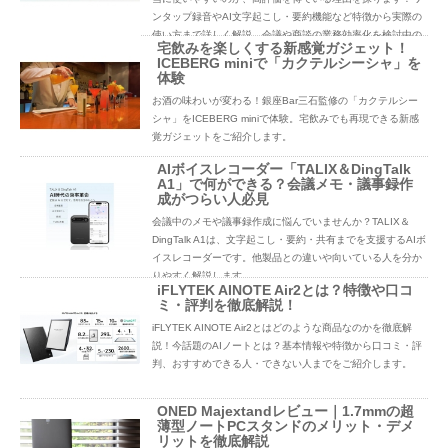
ンタップ録音やAI文字起こし・要約機能など特徴から実際の
使い方まで詳しく解説。会議や商談の業務効率化を検討中の
宅飲みを楽しくする新感覚ガジェット！
方必見です。
ICEBERG miniで「カクテルシーシャ」を
体験
お酒の味わいが変わる！銀座Bar三石監修の「カクテルシー
シャ」をICEBERG miniで体験。宅飲みでも再現できる新感
覚ガジェットをご紹介します。
AIボイスレコーダー「TALIX＆DingTalk
A1」で何ができる？会議メモ・議事録作
成がつらい人必見
会議中のメモや議事録作成に悩んでいませんか？TALIX＆
DingTalk A1は、文字起こし・要約・共有までを支援するAIボ
イスレコーダーです。他製品との違いや向いている人を分か
りやすく解説します。
iFLYTEK AINOTE Air2とは？特徴や口コ
ミ・評判を徹底解説！
iFLYTEK AINOTE Air2とはどのような商品なのかを徹底解
説！今話題のAIノートとは？基本情報や特徴から口コミ・評
判、おすすめできる人・できない人までをご紹介します。
ONED Majextandレビュー｜1.7mmの超
薄型ノートPCスタンドのメリット・デメ
リットを徹底解説