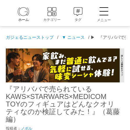
ホーム
カテゴリー
タグ
メニュー
ガジェるニューストップ
/
▼ ニュース
/ ▶
『アリババで売ら
『アリババで売られている
KAWS×STARWARS×MEDICOM
TOYのフィギュアはどんなクオリ
ティなのか検証してみた！』（葛藤
編）
投稿者：
ノボル