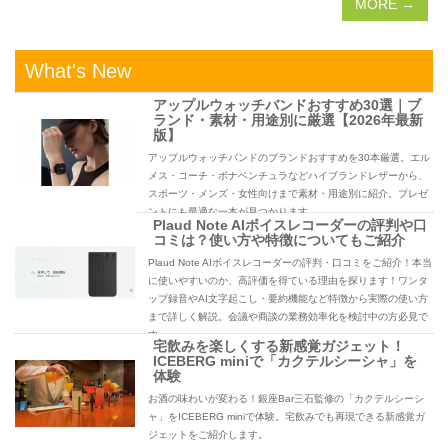
MORE →
What's New
アップルウォッチバンドおすすめ30選｜ブ
ランド・素材・用途別に厳選【2026年最新
版】
アップルウォッチバンドのブランドおすすめを30本厳選。エル
メス・コーチ・ボナベンチュラなどハイブランドレザーから、
スポーツ・メンズ・女性向けまで素材・用途別に紹介。プレゼ
ントにも最適な一本が見つかります。
Plaud Note AIボイスレコーダーの評判や口
コミは？使い方や特徴についてもご紹介
Plaud Note AIボイスレコーダーの評判・口コミをご紹介！本当
に使いやすいのか、高評価を得ている理由を探ります！ワンタ
ップ録音やAI文字起こし・要約機能など特徴から実際の使い方
まで詳しく解説。会議や商談の業務効率化を検討中の方必見で
す。
宅飲みを楽しくする新感覚ガジェット！
ICEBERG miniで「カクテルシーシャ」を
体験
お酒の味わいが変わる！銀座Bar三石監修の「カクテルシーシ
ャ」をICEBERG miniで体験。宅飲みでも再現できる新感覚ガ
ジェットをご紹介します。