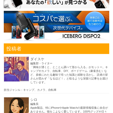
投稿者
ダイスケ
編集部・ライター
「興味が湧くと、とことん調べて形から入る」がモットー。キ
ャンプやカメラ、自転車、DIY、ボードゲーム（麻雀含む）な
ど、多岐にわたる趣味で培った知識と経験を活かし、読者の皆
さんが思わず「なるほど！」と唸るような深掘り記事をお届け
しています。
担当ジャンル：キャンプ、カメラ、自転車
シロ
編集長
Apple製品、特にiPhoneやApple Watchの最新情報収集に余念が
ありません。猫をこよなく愛しています。100均グッズや日々