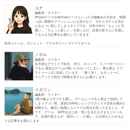
ユナ
編集部・ライター
iPhoneケースやAirPodsケースといった小物集めが大好き。韓国
っぽい雑貨やファッションにも目がなく、ガチャガチャを見か
けるとつい回してしまうタイプです。日常の中の「ちょっと可
愛い」「ちょっと楽しい」を拾い上げ、読者の皆さんに共感し
てもらえる記事をお届けしていきます。
担当ジャンル：ガジェット・アクセサリー／ライフスタイル
ノボル
編集部・ライター
出不精なアウトドア好き。 釣り、キャンプ、スノーボードにハ
マるも 最近はゲームの呪いにかかってしまい、夜な夜な スプ
ラトゥーン2に没頭しています。「狭く深く」をモットーに、
マニアックで役立つ情報を皆さんにお届けします。
イガリン
編集部・ライター
3度の飯よりサウナを愛し、ゲームにハマると朝まで没頭して
しまうアツい男。原宿のVAPEショップでカリスマ店長を務めた
経験から、幅広い知識とユニークな視点を培ってきました。サ
ウナ、ゲーム、VAPEをはじめ、気になるさまざまなジャンル
で、読者の皆さんが「面白い！」と感じ、心を揺さぶられるよ
うな記事をお届けします。