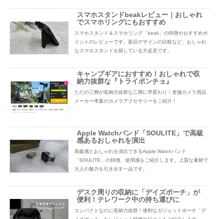
スマホスタンドbeakレビュー｜おしゃれ
でスマホリングにもおすすめ
スマホスタンド＆スマホリング「beak」の特徴やおすすめポ
イントのレビューです。新旧デザインの比較など、おしゃれ
なスマホスタンドを探している方必見です。
キャンプギアにおすすめ！おしゃれで収
納力抜群な『トライポンチョ』
ただの三脚が収納力抜群な三脚に早変わり！老舗カメラ用品
メーカー考案のカメラアクセサリーをご紹介！
Apple Watchバンド「SOULITE」で高級
感あるおしゃれを演出
高級感とおしゃれを演出できるApple Watchバンド
「SOULITE」の特徴、使用感をご紹介します。上質な素材で
大人の魅力を引き出す一品です。
デスク周りの収納に「デイズポーチ」が
便利！テレワーク中の持ち運びに
コンパクトなのに収納力抜群！便利なガジェットポーチ「デ