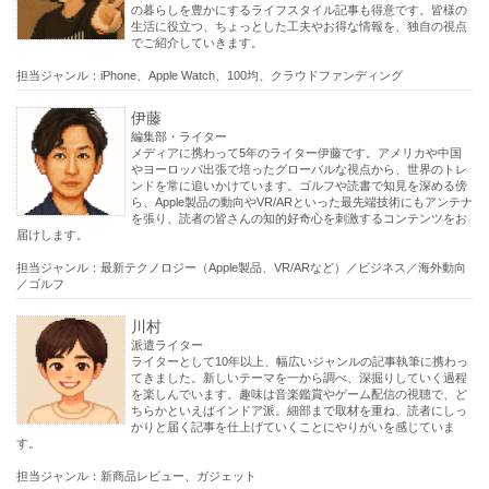
の暮らしを豊かにするライフスタイル記事も得意です。皆様の
生活に役立つ、ちょっとした工夫やお得な情報を、独自の視点
でご紹介していきます。
担当ジャンル：iPhone、Apple Watch、100均、クラウドファンディング
伊藤
編集部・ライター
メディアに携わって5年のライター伊藤です。アメリカや中国
やヨーロッパ出張で培ったグローバルな視点から、世界のトレ
ンドを常に追いかけています。ゴルフや読書で知見を深める傍
ら、Apple製品の動向やVR/ARといった最先端技術にもアンテナ
を張り、読者の皆さんの知的好奇心を刺激するコンテンツをお
届けします。
担当ジャンル：最新テクノロジー（Apple製品、VR/ARなど）／ビジネス／海外動向
／ゴルフ
川村
派遣ライター
ライターとして10年以上、幅広いジャンルの記事執筆に携わっ
てきました。新しいテーマを一から調べ、深掘りしていく過程
を楽しんでいます。趣味は音楽鑑賞やゲーム配信の視聴で、ど
ちらかといえばインドア派。細部まで取材を重ね、読者にしっ
かりと届く記事を仕上げていくことにやりがいを感じていま
す。
担当ジャンル：新商品レビュー、ガジェット