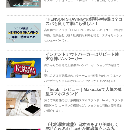
イズポーチ」をレビュー！特徴や口コミもご紹介します。
”HENSON SHAVING”の評判や特徴は？コ
スパも良くて肌にも優しい！
高級両刃カミソリ「HENSON SHAVING」の口コミ・評判や
特徴、他製品と比較！圧倒的な剃り心地と、スタイリッシュ
なシェーバーです。
インアンドアウトバーガーはリピート確
実な神ハンバーガー
海外からの自分史上最強のハンバーガーショップの紹介で
す。
楽しみ方は自家栽培のハラペーニョ(無料)をかじってはハン
バーガーをかじるのがおススメでとにかくやみつきに♪
「beak」レビュー｜Makuakeで人気の薄
型スマホスタンド
薄くて装着感のよい多機能スマホスタンド「beak」スタンド
機能やバンカーリング機能など、さまざまな特徴と使用感を
ご紹介します。
《七彩曜変建盞》日本酒をより美味しく
感じられるおしゃれな陶器製ぐい呑み