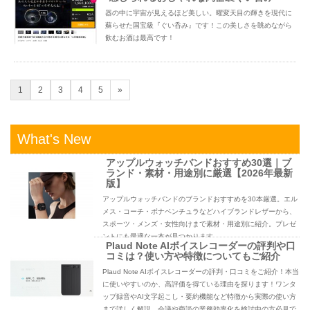
器の中に宇宙が見えるほど美しい。曜変天目の輝きを現代に
蘇らせた国宝級『ぐい呑み』です！この美しさを眺めながら
飲むお酒は最高です！
1
2
3
4
5
»
What's New
アップルウォッチバンドおすすめ30選｜ブ
ランド・素材・用途別に厳選【2026年最新
版】
アップルウォッチバンドのブランドおすすめを30本厳選。エル
メス・コーチ・ボナベンチュラなどハイブランドレザーから、
スポーツ・メンズ・女性向けまで素材・用途別に紹介。プレゼ
ントにも最適な一本が見つかります。
Plaud Note AIボイスレコーダーの評判や口
コミは？使い方や特徴についてもご紹介
Plaud Note AIボイスレコーダーの評判・口コミをご紹介！本当
に使いやすいのか、高評価を得ている理由を探ります！ワンタ
ップ録音やAI文字起こし・要約機能など特徴から実際の使い方
まで詳しく解説。会議や商談の業務効率化を検討中の方必見で