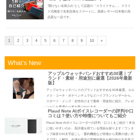
”開けない名刺入れ”として話題の「スライドサム」。スライ
ド式構造で名刺交換をスマートに。国産レザー×日本製の高
品質な一品です。
1
2
3
4
5
6
7
8
9
10
»
What's New
アップルウォッチバンドおすすめ30選｜ブ
ランド・素材・用途別に厳選【2026年最新
版】
アップルウォッチバンドのブランドおすすめを30本厳選。エル
メス・コーチ・ボナベンチュラなどハイブランドレザーから、
スポーツ・メンズ・女性向けまで素材・用途別に紹介。プレゼ
ントにも最適な一本が見つかります。
Plaud Note AIボイスレコーダーの評判や口
コミは？使い方や特徴についてもご紹介
Plaud Note AIボイスレコーダーの評判・口コミをご紹介！本当
に使いやすいのか、高評価を得ている理由を探ります！ワンタ
ップ録音やAI文字起こし・要約機能など特徴から実際の使い方
まで詳しく解説。会議や商談の業務効率化を検討中の方必見で