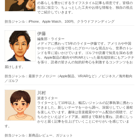
の暮らしを豊かにするライフスタイル記事も得意です。皆様の
生活に役立つ、ちょっとした工夫やお得な情報を、独自の視点
でご紹介していきます。
担当ジャンル：iPhone、Apple Watch、100均、クラウドファンディング
伊藤
編集部・ライター
メディアに携わって5年のライター伊藤です。アメリカや中国
やヨーロッパ出張で培ったグローバルな視点から、世界のトレ
ンドを常に追いかけています。ゴルフや読書で知見を深める傍
ら、Apple製品の動向やVR/ARといった最先端技術にもアンテナ
を張り、読者の皆さんの知的好奇心を刺激するコンテンツをお
届けします。
担当ジャンル：最新テクノロジー（Apple製品、VR/ARなど）／ビジネス／海外動向
／ゴルフ
川村
派遣ライター
ライターとして10年以上、幅広いジャンルの記事執筆に携わっ
てきました。新しいテーマを一から調べ、深掘りしていく過程
を楽しんでいます。趣味は音楽鑑賞やゲーム配信の視聴で、ど
ちらかといえばインドア派。細部まで取材を重ね、読者にしっ
かりと届く記事を仕上げていくことにやりがいを感じていま
す。
担当ジャンル：新商品レビュー、ガジェット