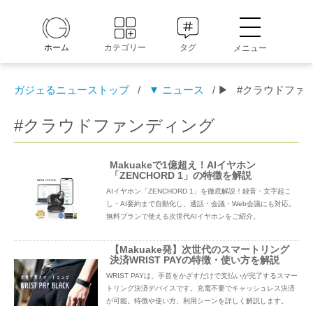
ホーム
カテゴリー
タグ
メニュー
ガジェるニューストップ
/
▼ ニュース
/ ▶
#クラウドファ
#クラウドファンディング
Makuakeで1億超え！AIイヤホン
「ZENCHORD 1」の特徴を解説
AIイヤホン「ZENCHORD 1」を徹底解説！録音・文字起こ
し・AI要約まで自動化し、通話・会議・Web会議にも対応。
無料プランで使える次世代AIイヤホンをご紹介。
【Makuake発】次世代のスマートリング
決済WRIST PAYの特徴・使い方を解説
WRIST PAYは、手首をかざすだけで支払いが完了するスマー
トリング決済デバイスです。充電不要でキャッシュレス決済
が可能。特徴や使い方、利用シーンを詳しく解説します。