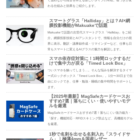
く温めながら雑音を抑える新しいタイプの耳栓。寝つきが変
わる仕組みと効果をご紹介します。
スマートグラス「Halliday」とは？AI×網
膜投影機能がMakuakeで話題
Makuakeで話題の次世代スマートグラス「Halliday」をご紹
介。網膜投影技術とAIアシスタントで、情報を自分だけの視
界に表示。翻訳・議事録作成・リマインダーなど、仕事も日
常もスマートに変えるAIグラスの魅力を解説します。
スマホ依存症対策に！1時間ロックするだ
けで集中力が戻る「Timed Lock Box」
ついスマホを触ってしまう…。そんな悩みを解決するタイマ
ー式ロックボックス「Timed Lock Box」。1分〜30日まで自
由にロックでき、仕事・勉強・睡眠の集中時間をサポートし
ます。
【2025年最新】MagSafeカードケースお
すすめ7選｜落ちにくい・使いやすいモデ
ルを厳選
MagSafeカードケースおすすめ7選！落ちにくい強力磁力・
「探す」機能対応・RFIDスキミング防止など、高機能モデル
を厳選。
1秒で名刺を出せる名刺入れ「スライドサ
ム」｜極薄4mm＆国産レザー