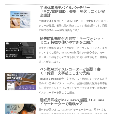
半固体電池モバイルバッテリー
「MOVESPEED」登場｜発火しにくい安
全設計
半固体電池を採用した「MOVESPEED」次世代モバイルバッ
テリーが登場。衝撃に強く発火しにくい安全設計です。商品
の特徴やMakuake限定特典をご紹介。
紛失防止機能付き財布「キーウォレット
ミニ」特徴や使いやすさをご紹介
紛失防止機能を備えたミニ財布「キーウォレットミニ」を分
かりやすくご紹介。MAMORIO対応タグの安心感や、カー
ド・鍵・小銭をまとめて持ち歩ける使いやすさなど、特徴を
詳しく解説します。
ペン型AIボイスレコーダーが話題！書
く・録音・文字起こしまで完結
Flowtica Scribeは録音・文字起こし・要約をまでできる次世
代のペン型AIボイスレコーダー。会議や講義の記録を効率化
し、重要ポイントもワンタッチでマークできます。最新AIボ
イスレコーダーを詳しくご紹介。
睡眠用耳栓がMakuakeで話題！LaLuna
イヤーヒーターで睡眠ケア
寝付きが悪い方に。LaLunaイヤーヒーターは、耳をやさし