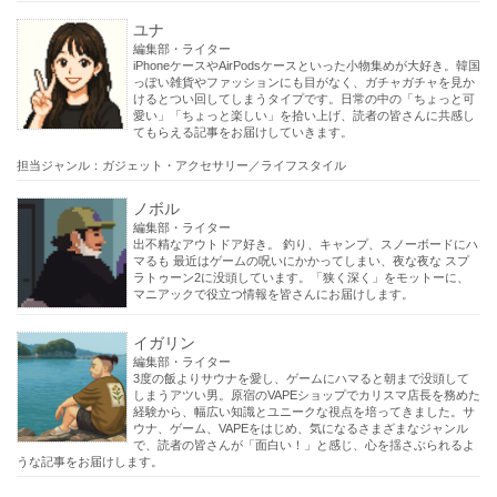
ユナ
編集部・ライター
iPhoneケースやAirPodsケースといった小物集めが大好き。韓国
っぽい雑貨やファッションにも目がなく、ガチャガチャを見か
けるとつい回してしまうタイプです。日常の中の「ちょっと可
愛い」「ちょっと楽しい」を拾い上げ、読者の皆さんに共感し
てもらえる記事をお届けしていきます。
担当ジャンル：ガジェット・アクセサリー／ライフスタイル
ノボル
編集部・ライター
出不精なアウトドア好き。 釣り、キャンプ、スノーボードにハ
マるも 最近はゲームの呪いにかかってしまい、夜な夜な スプ
ラトゥーン2に没頭しています。「狭く深く」をモットーに、
マニアックで役立つ情報を皆さんにお届けします。
イガリン
編集部・ライター
3度の飯よりサウナを愛し、ゲームにハマると朝まで没頭して
しまうアツい男。原宿のVAPEショップでカリスマ店長を務めた
経験から、幅広い知識とユニークな視点を培ってきました。サ
ウナ、ゲーム、VAPEをはじめ、気になるさまざまなジャンル
で、読者の皆さんが「面白い！」と感じ、心を揺さぶられるよ
うな記事をお届けします。