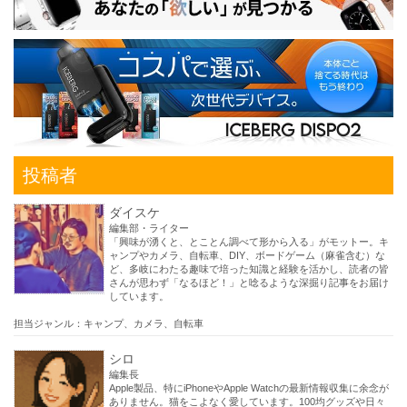
投稿者
ダイスケ
編集部・ライター
「興味が湧くと、とことん調べて形から入る」がモットー。キ
ャンプやカメラ、自転車、DIY、ボードゲーム（麻雀含む）な
ど、多岐にわたる趣味で培った知識と経験を活かし、読者の皆
さんが思わず「なるほど！」と唸るような深掘り記事をお届け
しています。
担当ジャンル：キャンプ、カメラ、自転車
シロ
編集長
Apple製品、特にiPhoneやApple Watchの最新情報収集に余念が
ありません。猫をこよなく愛しています。100均グッズや日々