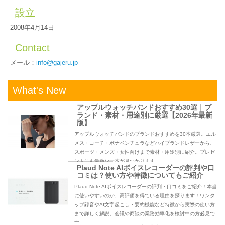
設立
2008年4月14日
Contact
メール：
info@gajeru.jp
What's New
アップルウォッチバンドおすすめ30選｜ブ
ランド・素材・用途別に厳選【2026年最新
版】
アップルウォッチバンドのブランドおすすめを30本厳選。エル
メス・コーチ・ボナベンチュラなどハイブランドレザーから、
スポーツ・メンズ・女性向けまで素材・用途別に紹介。プレゼ
ントにも最適な一本が見つかります。
Plaud Note AIボイスレコーダーの評判や口
コミは？使い方や特徴についてもご紹介
Plaud Note AIボイスレコーダーの評判・口コミをご紹介！本当
に使いやすいのか、高評価を得ている理由を探ります！ワンタ
ップ録音やAI文字起こし・要約機能など特徴から実際の使い方
まで詳しく解説。会議や商談の業務効率化を検討中の方必見で
す。