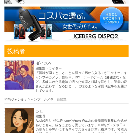
投稿者
ダイスケ
編集部・ライター
「興味が湧くと、とことん調べて形から入る」がモットー。キ
ャンプやカメラ、自転車、DIY、ボードゲーム（麻雀含む）な
ど、多岐にわたる趣味で培った知識と経験を活かし、読者の皆
さんが思わず「なるほど！」と唸るような深掘り記事をお届け
しています。
担当ジャンル：キャンプ、カメラ、自転車
シロ
編集長
Apple製品、特にiPhoneやApple Watchの最新情報収集に余念が
ありません。猫をこよなく愛しています。100均グッズや日々
の暮らしを豊かにするライフスタイル記事も得意です。皆様の