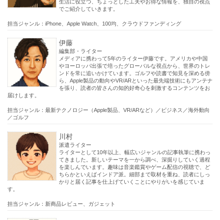
生活に役立つ、ちょっとした工夫やお得な情報を、独自の視点
でご紹介していきます。
担当ジャンル：iPhone、Apple Watch、100均、クラウドファンディング
伊藤
編集部・ライター
メディアに携わって5年のライター伊藤です。アメリカや中国
やヨーロッパ出張で培ったグローバルな視点から、世界のトレ
ンドを常に追いかけています。ゴルフや読書で知見を深める傍
ら、Apple製品の動向やVR/ARといった最先端技術にもアンテナ
を張り、読者の皆さんの知的好奇心を刺激するコンテンツをお
届けします。
担当ジャンル：最新テクノロジー（Apple製品、VR/ARなど）／ビジネス／海外動向
／ゴルフ
川村
派遣ライター
ライターとして10年以上、幅広いジャンルの記事執筆に携わっ
てきました。新しいテーマを一から調べ、深掘りしていく過程
を楽しんでいます。趣味は音楽鑑賞やゲーム配信の視聴で、ど
ちらかといえばインドア派。細部まで取材を重ね、読者にしっ
かりと届く記事を仕上げていくことにやりがいを感じていま
す。
担当ジャンル：新商品レビュー、ガジェット