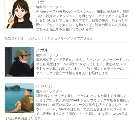
ユナ
編集部・ライター
iPhoneケースやAirPodsケースといった小物集めが大好き。韓国
っぽい雑貨やファッションにも目がなく、ガチャガチャを見か
けるとつい回してしまうタイプです。日常の中の「ちょっと可
愛い」「ちょっと楽しい」を拾い上げ、読者の皆さんに共感し
てもらえる記事をお届けしていきます。
担当ジャンル：ガジェット・アクセサリー／ライフスタイル
ノボル
編集部・ライター
出不精なアウトドア好き。 釣り、キャンプ、スノーボードにハ
マるも 最近はゲームの呪いにかかってしまい、夜な夜な スプ
ラトゥーン2に没頭しています。「狭く深く」をモットーに、
マニアックで役立つ情報を皆さんにお届けします。
イガリン
編集部・ライター
3度の飯よりサウナを愛し、ゲームにハマると朝まで没頭して
しまうアツい男。原宿のVAPEショップでカリスマ店長を務めた
経験から、幅広い知識とユニークな視点を培ってきました。サ
ウナ、ゲーム、VAPEをはじめ、気になるさまざまなジャンル
で、読者の皆さんが「面白い！」と感じ、心を揺さぶられるよ
うな記事をお届けします。