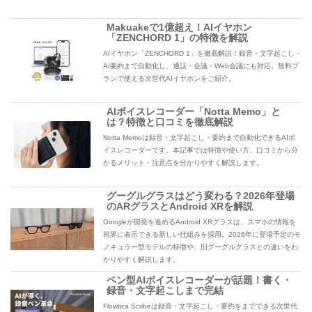
Makuakeで1億超え！AIイヤホン
「ZENCHORD 1」の特徴を解説
AIイヤホン「ZENCHORD 1」を徹底解説！録音・文字起こし・
AI要約まで自動化し、通話・会議・Web会議にも対応。無料プ
ランで使える次世代AIイヤホンをご紹介。
AIボイスレコーダー「Notta Memo」と
は？特徴と口コミを徹底解説
Notta Memoは録音・文字起こし・要約まで自動化できるAIボ
イスレコーダーです。本記事では特徴や使い方、口コミから分
かるメリット・注意点を分かりやすく解説します。
グーグルグラスはどう変わる？2026年登場
のARグラスとAndroid XRを解説
Googleが開発を進めるAndroid XRグラスは、スマホの情報を
視界に表示できる新しい仕組みを採用。2026年に登場予定のモ
ノキュラー型モデルの特徴や、旧グーグルグラスとの違いをわ
かりやすく解説します。
ペン型AIボイスレコーダーが話題！書く・
録音・文字起こしまで完結
Flowtica Scribeは録音・文字起こし・要約をまでできる次世代