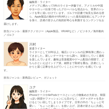
編集部・ライター
メディアに携わって5年のライター伊藤です。アメリカや中国
やヨーロッパ出張で培ったグローバルな視点から、世界のトレ
ンドを常に追いかけています。ゴルフや読書で知見を深める傍
ら、Apple製品の動向やVR/ARといった最先端技術にもアンテナ
を張り、読者の皆さんの知的好奇心を刺激するコンテンツをお
届けします。
担当ジャンル：最新テクノロジー（Apple製品、VR/ARなど）／ビジネス／海外動向
／ゴルフ
川村
派遣ライター
ライターとして10年以上、幅広いジャンルの記事執筆に携わっ
てきました。新しいテーマを一から調べ、深掘りしていく過程
を楽しんでいます。趣味は音楽鑑賞やゲーム配信の視聴で、ど
ちらかといえばインドア派。細部まで取材を重ね、読者にしっ
かりと届く記事を仕上げていくことにやりがいを感じていま
す。
担当ジャンル：新商品レビュー、ガジェット
ユナ
編集部・ライター
iPhoneケースやAirPodsケースといった小物集めが大好き。韓国
っぽい雑貨やファッションにも目がなく、ガチャガチャを見か
けるとつい回してしまうタイプです。日常の中の「ちょっと可
愛い」「ちょっと楽しい」を拾い上げ、読者の皆さんに共感し