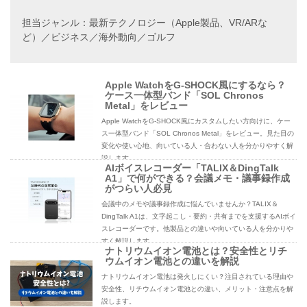
担当ジャンル：最新テクノロジー（Apple製品、VR/ARな
ど）／ビジネス／海外動向／ゴルフ
Apple WatchをG-SHOCK風にするなら？
ケース一体型バンド「SOL Chronos
Metal」をレビュー
Apple WatchをG-SHOCK風にカスタムしたい方向けに、ケー
ス一体型バンド「SOL Chronos Metal」をレビュー。見た目の
変化や使い心地、向いている人・合わない人を分かりやすく解
説します。
AIボイスレコーダー「TALIX＆DingTalk
A1」で何ができる？会議メモ・議事録作成
がつらい人必見
会議中のメモや議事録作成に悩んでいませんか？TALIX＆
DingTalk A1は、文字起こし・要約・共有までを支援するAIボイ
スレコーダーです。他製品との違いや向いている人を分かりや
すく解説します。
ナトリウムイオン電池とは？安全性とリチ
ウムイオン電池との違いを解説
ナトリウムイオン電池は発火しにくい？注目されている理由や
安全性、リチウムイオン電池との違い、メリット・注意点を解
説します。