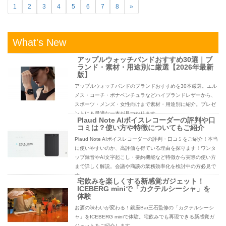
1
2
3
4
5
6
7
8
»
What's New
アップルウォッチバンドおすすめ30選｜ブ
ランド・素材・用途別に厳選【2026年最新
版】
アップルウォッチバンドのブランドおすすめを30本厳選。エル
メス・コーチ・ボナベンチュラなどハイブランドレザーから、
スポーツ・メンズ・女性向けまで素材・用途別に紹介。プレゼ
ントにも最適な一本が見つかります。
Plaud Note AIボイスレコーダーの評判や口
コミは？使い方や特徴についてもご紹介
Plaud Note AIボイスレコーダーの評判・口コミをご紹介！本当
に使いやすいのか、高評価を得ている理由を探ります！ワンタ
ップ録音やAI文字起こし・要約機能など特徴から実際の使い方
まで詳しく解説。会議や商談の業務効率化を検討中の方必見で
す。
宅飲みを楽しくする新感覚ガジェット！
ICEBERG miniで「カクテルシーシャ」を
体験
お酒の味わいが変わる！銀座Bar三石監修の「カクテルシーシ
ャ」をICEBERG miniで体験。宅飲みでも再現できる新感覚ガ
ジェットをご紹介します。