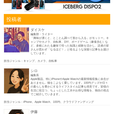
投稿者
ダイスケ
編集部・ライター
「興味が湧くと、とことん調べて形から入る」がモットー。キ
ャンプやカメラ、自転車、DIY、ボードゲーム（麻雀含む）な
ど、多岐にわたる趣味で培った知識と経験を活かし、読者の皆
さんが思わず「なるほど！」と唸るような深掘り記事をお届け
しています。
担当ジャンル：キャンプ、カメラ、自転車
シロ
編集長
Apple製品、特にiPhoneやApple Watchの最新情報収集に余念が
ありません。猫をこよなく愛しています。100均グッズや日々
の暮らしを豊かにするライフスタイル記事も得意です。皆様の
生活に役立つ、ちょっとした工夫やお得な情報を、独自の視点
でご紹介していきます。
担当ジャンル：iPhone、Apple Watch、100均、クラウドファンディング
伊藤