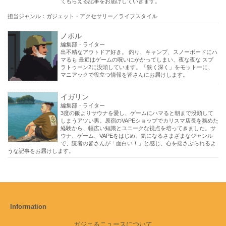
てもらえる記事をお届けしていきます。
担当ジャンル：ガジェット・アクセサリー／ライフスタイル
ノボル
編集部・ライター
出不精なアウトドア好き。 釣り、キャンプ、スノーボードにハ
マるも 最近はゲームの呪いにかかってしまい、夜な夜な スプ
ラトゥーン2に没頭しています。「狭く深く」をモットーに、
マニアックで役立つ情報を皆さんにお届けします。
イガリン
編集部・ライター
3度の飯よりサウナを愛し、ゲームにハマると朝まで没頭して
しまうアツい男。原宿のVAPEショップでカリスマ店長を務めた
経験から、幅広い知識とユニークな視点を培ってきました。サ
ウナ、ゲーム、VAPEをはじめ、気になるさまざまなジャンル
で、読者の皆さんが「面白い！」と感じ、心を揺さぶられるよ
うな記事をお届けします。
Information
ガジェるニュースについて