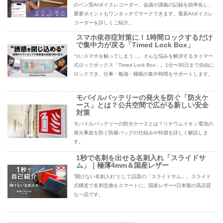
のペン型AIボイスレコーダー。会議や講義の記録を効率化し、
重要ポイントもワンタッチでマークできます。最新AIボイスレ
コーダーを詳しくご紹介。
スマホ依存症対策に！1時間ロックするだけ
で集中力が戻る「Timed Lock Box」
ついスマホを触ってしまう…。そんな悩みを解決するタイマー
式ロックボックス「Timed Lock Box」。1分〜30日まで自由に
ロックでき、仕事・勉強・睡眠の集中時間をサポートします。
モバイルバッテリーの発火を防ぐ「防火ケ
ース」とは？公共空間で広がる新しい安全
対策
モバイルバッテリーの防火ケースとは？リチウムイオン電池の
発火事故を防ぐ防爆バッグの仕組みや特徴を詳しく解説しま
す。
1秒で名刺を出せる名刺入れ「スライドサ
ム」｜極薄4mm＆国産レザー
”開けない名刺入れ”として話題の「スライドサム」。スライド
式構造で名刺交換をスマートに。国産レザー×日本製の高品質
な一品です。