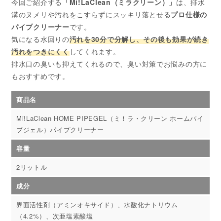
今回ご紹介する
「Mi!LaClean（ミラクリーン）」
は、排水
溝のヌメリや汚れをこすらずにスッキリ落とせる
プロ仕様の
パイプクリーナー
です。
気になる水回りの
汚れを30分で分解し、その後も効果が続き
汚れをつきにくく
してくれます。
排水口の臭いも抑えてくれるので、臭い対策でお悩みの方に
もおすすめです。
商品名
Mi!LaClean HOME PIPEGEL（ミ！ラ・クリーン ホームパイ
プジェル）パイプクリーナー
容量
2リットル
成分
界⾯活性剤（アミンオキサイド）、⽔酸化ナトリウム
（4.2%）、次亜塩素酸塩