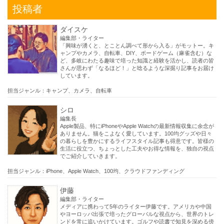
投稿者
ダイスケ
編集部・ライター
「興味が湧くと、とことん調べて形から入る」がモットー。キ
ャンプやカメラ、自転車、DIY、ボードゲーム（麻雀含む）な
ど、多岐にわたる趣味で培った知識と経験を活かし、読者の皆
さんが思わず「なるほど！」と唸るような深掘り記事をお届け
しています。
担当ジャンル：キャンプ、カメラ、自転車
シロ
編集長
Apple製品、特にiPhoneやApple Watchの最新情報収集に余念が
ありません。猫をこよなく愛しています。100均グッズや日々
の暮らしを豊かにするライフスタイル記事も得意です。皆様の
生活に役立つ、ちょっとした工夫やお得な情報を、独自の視点
でご紹介していきます。
担当ジャンル：iPhone、Apple Watch、100均、クラウドファンディング
伊藤
編集部・ライター
メディアに携わって5年のライター伊藤です。アメリカや中国
やヨーロッパ出張で培ったグローバルな視点から、世界のトレ
ンドを常に追いかけています。ゴルフや読書で知見を深める傍