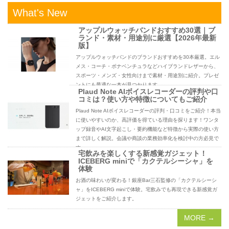
What's New
アップルウォッチバンドおすすめ30選｜ブ
ランド・素材・用途別に厳選【2026年最新
版】
アップルウォッチバンドのブランドおすすめを30本厳選。エル
メス・コーチ・ボナベンチュラなどハイブランドレザーから、
スポーツ・メンズ・女性向けまで素材・用途別に紹介。プレゼ
ントにも最適な一本が見つかります。
Plaud Note AIボイスレコーダーの評判や口
コミは？使い方や特徴についてもご紹介
Plaud Note AIボイスレコーダーの評判・口コミをご紹介！本当
に使いやすいのか、高評価を得ている理由を探ります！ワンタ
ップ録音やAI文字起こし・要約機能など特徴から実際の使い方
まで詳しく解説。会議や商談の業務効率化を検討中の方必見で
す。
宅飲みを楽しくする新感覚ガジェット！
ICEBERG miniで「カクテルシーシャ」を
体験
お酒の味わいが変わる！銀座Bar三石監修の「カクテルシーシ
ャ」をICEBERG miniで体験。宅飲みでも再現できる新感覚ガ
ジェットをご紹介します。
MORE →