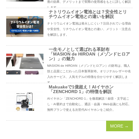
善の効果、デメリットまで実際の使用感をもとに詳しく解説
します。
ナトリウムイオン電池とは？安全性とリ
チウムイオン電池との違いを解説
ナトリウムイオン電池は発火しにくい？注目されている理由
や安全性、リチウムイオン電池との違い、メリット・注意点
を解説します。
一生モノとして選ばれる革財布
「MASION de HIROAN（メゾンドヒロア
ン）」の魅力
MASION de HIROAN（メゾンドヒロアン）の財布は、職人
技と品質にこだわった日本製革財布。オリジナルレザーや名
入れサービス、人気モデルの特徴を分かりやすく解説しま
す。
Makuakeで1億超え！AIイヤホン
「ZENCHORD 1」の特徴を解説
AIイヤホン「ZENCHORD 1」を徹底解説！録音・文字起こ
し・AI要約まで自動化し、通話・会議・Web会議にも対応。
無料プランで使える次世代AIイヤホンをご紹介。
MORE →