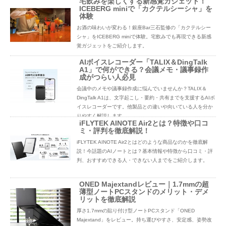
宅飲みを楽しくする新感覚ガジェット！
方必見です。
ICEBERG miniで「カクテルシーシャ」を
体験
お酒の味わいが変わる！銀座Bar三石監修の「カクテルシー
シャ」をICEBERG miniで体験。宅飲みでも再現できる新感
覚ガジェットをご紹介します。
AIボイスレコーダー「TALIX＆DingTalk
A1」で何ができる？会議メモ・議事録作
成がつらい人必見
会議中のメモや議事録作成に悩んでいませんか？TALIX＆
DingTalk A1は、文字起こし・要約・共有までを支援するAIボ
イスレコーダーです。他製品との違いや向いている人を分か
りやすく解説します。
iFLYTEK AINOTE Air2とは？特徴や口コ
ミ・評判を徹底解説！
iFLYTEK AINOTE Air2とはどのような商品なのかを徹底解
説！今話題のAIノートとは？基本情報や特徴から口コミ・評
判、おすすめできる人・できない人までをご紹介します。
ONED Majextandレビュー｜1.7mmの超
薄型ノートPCスタンドのメリット・デメ
リットを徹底解説
厚さ1.7mmの貼り付け型ノートPCスタンド「ONED
Majextand」をレビュー。持ち運びやすさ、安定感、姿勢改