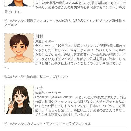
ら、Apple製品の動向やVR/ARといった最先端技術にもアンテナ
を張り、読者の皆さんの知的好奇心を刺激するコンテンツをお
届けします。
担当ジャンル：最新テクノロジー（Apple製品、VR/ARなど）／ビジネス／海外動向
／ゴルフ
川村
派遣ライター
ライターとして10年以上、幅広いジャンルの記事執筆に携わっ
てきました。新しいテーマを一から調べ、深掘りしていく過程
を楽しんでいます。趣味は音楽鑑賞やゲーム配信の視聴で、ど
ちらかといえばインドア派。細部まで取材を重ね、読者にしっ
かりと届く記事を仕上げていくことにやりがいを感じていま
す。
担当ジャンル：新商品レビュー、ガジェット
ユナ
編集部・ライター
iPhoneケースやAirPodsケースといった小物集めが大好き。韓国
っぽい雑貨やファッションにも目がなく、ガチャガチャを見か
けるとつい回してしまうタイプです。日常の中の「ちょっと可
愛い」「ちょっと楽しい」を拾い上げ、読者の皆さんに共感し
てもらえる記事をお届けしていきます。
担当ジャンル：ガジェット・アクセサリー／ライフスタイル