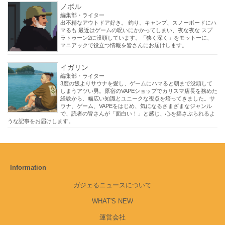
ノボル
編集部・ライター
出不精なアウトドア好き。 釣り、キャンプ、スノーボードにハ
マるも 最近はゲームの呪いにかかってしまい、夜な夜な スプ
ラトゥーン2に没頭しています。「狭く深く」をモットーに、
マニアックで役立つ情報を皆さんにお届けします。
イガリン
編集部・ライター
3度の飯よりサウナを愛し、ゲームにハマると朝まで没頭して
しまうアツい男。原宿のVAPEショップでカリスマ店長を務めた
経験から、幅広い知識とユニークな視点を培ってきました。サ
ウナ、ゲーム、VAPEをはじめ、気になるさまざまなジャンル
で、読者の皆さんが「面白い！」と感じ、心を揺さぶられるよ
うな記事をお届けします。
Information
ガジェるニュースについて
WHAT'S NEW
運営会社