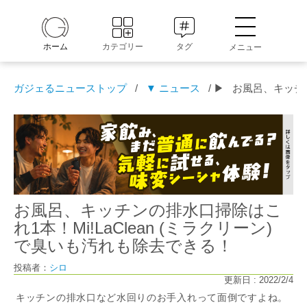
ホーム
カテゴリー
タグ
メニュー
ガジェるニューストップ
/
▼ ニュース
/ ▶
お風呂、キッチン
お風呂、キッチンの排水口掃除はこ
れ1本！Mi!LaClean (ミラクリーン)
で臭いも汚れも除去できる！
投稿者：
シロ
更新日 : 2022/2/4
キッチンの排水口など水回りのお手入れって面倒ですよね。