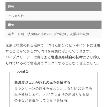
液性
アルカリ性
用途
浴室・台所・洗⾯所の排⽔パイプの洗浄、洗濯槽の洗浄
原液は粘度のある液体で、汚れた部分にピンポイントに使用
することができるので汚れを確実に浮かせてくれます。
パイプクリーナーに良くある
塩素臭も独自の技術により抑え
られている
ので塩素臭でクラクラすることなく使えました。
point 1
高濃度ジェルが汚れの元を分解する
ミラクリーンの原液をまわしかけると約30分で汚
れを分解します。 パイプつまりの原因となる髪
の毛などを溶かしてつまりを解消。