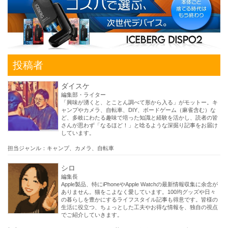
投稿者
ダイスケ
編集部・ライター
「興味が湧くと、とことん調べて形から入る」がモットー。キ
ャンプやカメラ、自転車、DIY、ボードゲーム（麻雀含む）な
ど、多岐にわたる趣味で培った知識と経験を活かし、読者の皆
さんが思わず「なるほど！」と唸るような深掘り記事をお届け
しています。
担当ジャンル：キャンプ、カメラ、自転車
シロ
編集長
Apple製品、特にiPhoneやApple Watchの最新情報収集に余念が
ありません。猫をこよなく愛しています。100均グッズや日々
の暮らしを豊かにするライフスタイル記事も得意です。皆様の
生活に役立つ、ちょっとした工夫やお得な情報を、独自の視点
でご紹介していきます。