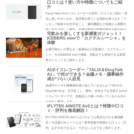
口コミは？使い方や特徴についてもご紹
介
Plaud Note AIボイスレコーダーの評判・口コミをご紹介！本
当に使いやすいのか、高評価を得ている理由を探ります！ワ
ンタップ録音やAI文字起こし・要約機能など特徴から実際の
使い方まで詳しく解説。会議や商談の業務効率化を検討中の
宅飲みを楽しくする新感覚ガジェット！
方必見です。
ICEBERG miniで「カクテルシーシャ」を
体験
お酒の味わいが変わる！銀座Bar三石監修の「カクテルシー
シャ」をICEBERG miniで体験。宅飲みでも再現できる新感
覚ガジェットをご紹介します。
AIボイスレコーダー「TALIX＆DingTalk
A1」で何ができる？会議メモ・議事録作
成がつらい人必見
会議中のメモや議事録作成に悩んでいませんか？TALIX＆
DingTalk A1は、文字起こし・要約・共有までを支援するAIボ
イスレコーダーです。他製品との違いや向いている人を分か
りやすく解説します。
iFLYTEK AINOTE Air2とは？特徴や口コ
ミ・評判を徹底解説！
iFLYTEK AINOTE Air2とはどのような商品なのかを徹底解
説！今話題のAIノートとは？基本情報や特徴から口コミ・評
判、おすすめできる人・できない人までをご紹介します。