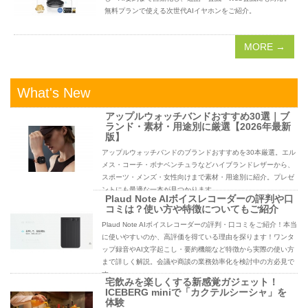
無料プランで使える次世代AIイヤホンをご紹介。
MORE →
What's New
アップルウォッチバンドおすすめ30選｜ブ
ランド・素材・用途別に厳選【2026年最新
版】
アップルウォッチバンドのブランドおすすめを30本厳選。エル
メス・コーチ・ボナベンチュラなどハイブランドレザーから、
スポーツ・メンズ・女性向けまで素材・用途別に紹介。プレゼ
ントにも最適な一本が見つかります。
Plaud Note AIボイスレコーダーの評判や口
コミは？使い方や特徴についてもご紹介
Plaud Note AIボイスレコーダーの評判・口コミをご紹介！本当
に使いやすいのか、高評価を得ている理由を探ります！ワンタ
ップ録音やAI文字起こし・要約機能など特徴から実際の使い方
まで詳しく解説。会議や商談の業務効率化を検討中の方必見で
す。
宅飲みを楽しくする新感覚ガジェット！
ICEBERG miniで「カクテルシーシャ」を
体験