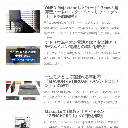
ONED Majextandレビュー｜1.7mmの超
薄型ノートPCスタンドのメリット・デメ
リットを徹底解説
厚さ1.7mmの貼り付け型ノートPCスタンド「ONED
Majextand」をレビュー。持ち運びやすさ、安定感、姿勢改
善の効果、デメリットまで実際の使用感をもとに詳しく解説
します。
ナトリウムイオン電池とは？安全性とリ
チウムイオン電池との違いを解説
ナトリウムイオン電池は発火しにくい？注目されている理由
や安全性、リチウムイオン電池との違い、メリット・注意点
を解説します。
一生モノとして選ばれる革財布
「MASION de HIROAN（メゾンドヒロア
ン）」の魅力
MASION de HIROAN（メゾンドヒロアン）の財布は、職人
技と品質にこだわった日本製革財布。オリジナルレザーや名
入れサービス、人気モデルの特徴を分かりやすく解説しま
す。
Makuakeで1億超え！AIイヤホン
「ZENCHORD 1」の特徴を解説
AIイヤホン「ZENCHORD 1」を徹底解説！録音・文字起こ
し・AI要約まで自動化し、通話・会議・Web会議にも対応。