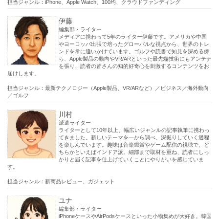
担当ジャンル：iPhone、Apple Watch、100均、クラウドファンディング
伊藤
編集部・ライター
メディアに携わって5年のライター伊藤です。アメリカや中国
やヨーロッパ出張で培ったグローバルな視点から、世界のトレ
ンドを常に追いかけています。ゴルフや読書で知見を深める傍
ら、Apple製品の動向やVR/ARといった最先端技術にもアンテナ
を張り、読者の皆さんの知的好奇心を刺激するコンテンツをお
届けします。
担当ジャンル：最新テクノロジー（Apple製品、VR/ARなど）／ビジネス／海外動向
／ゴルフ
川村
派遣ライター
ライターとして10年以上、幅広いジャンルの記事執筆に携わっ
てきました。新しいテーマを一から調べ、深掘りしていく過程
を楽しんでいます。趣味は音楽鑑賞やゲーム配信の視聴で、ど
ちらかといえばインドア派。細部まで取材を重ね、読者にしっ
かりと届く記事を仕上げていくことにやりがいを感じていま
す。
担当ジャンル：新商品レビュー、ガジェット
ユナ
編集部・ライター
iPhoneケースやAirPodsケースといった小物集めが大好き。韓国