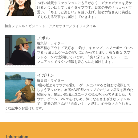
っぽい雑貨やファッションにも目がなく、ガチャガチャを見か
けるとつい回してしまうタイプです。日常の中の「ちょっと可
愛い」「ちょっと楽しい」を拾い上げ、読者の皆さんに共感し
てもらえる記事をお届けしていきます。
担当ジャンル：ガジェット・アクセサリー／ライフスタイル
ノボル
編集部・ライター
出不精なアウトドア好き。 釣り、キャンプ、スノーボードにハ
マるも 最近はゲームの呪いにかかってしまい、夜な夜な スプ
ラトゥーン2に没頭しています。「狭く深く」をモットーに、
マニアックで役立つ情報を皆さんにお届けします。
イガリン
編集部・ライター
3度の飯よりサウナを愛し、ゲームにハマると朝まで没頭して
しまうアツい男。原宿のVAPEショップでカリスマ店長を務めた
経験から、幅広い知識とユニークな視点を培ってきました。サ
ウナ、ゲーム、VAPEをはじめ、気になるさまざまなジャンル
で、読者の皆さんが「面白い！」と感じ、心を揺さぶられるよ
うな記事をお届けします。
Information