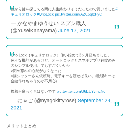
鞄から鍵を探してる間に人生終わりそうだったので買いました
#
キュリオロック
#QrioLock
pic.twitter.com/AZC5qIzFyO
— かなやまゆうせい スプシ職人
(@YuseiKanayama)
June 17, 2021
Qrio Lock（キュリオロック）使い始めて3ヶ月経ちました。
色々な機能があるけど、オートロックとスマホアプリ解錠のみ
のシンプル使用。でもすごくいい✨
○閉め忘れの心配がなくなった
○猫シッターさん依頼時、電子キーを渡せば良い。(物理キーは
合鍵作れちゃうのが不用心)
接着不良もうちはないです
pic.twitter.com/J6EUYvmcNc
— にゃご (@nyagokittyrose)
September 29,
2021
メリットまとめ