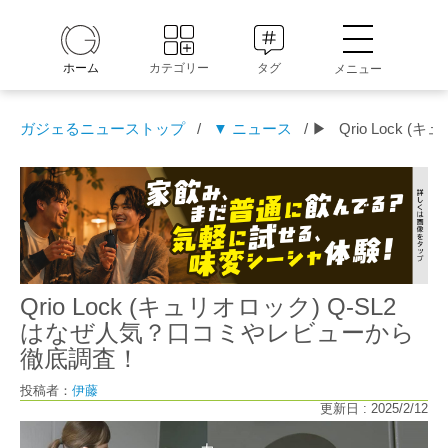
ホーム
カテゴリー
タグ
メニュー
ガジェるニューストップ
/
▼ ニュース
/ ▶
Qrio Lock
Qrio Lock (キュリオロック) Q-SL2
はなぜ人気？口コミやレビューから
徹底調査！
投稿者：
伊藤
更新日 : 2025/2/12