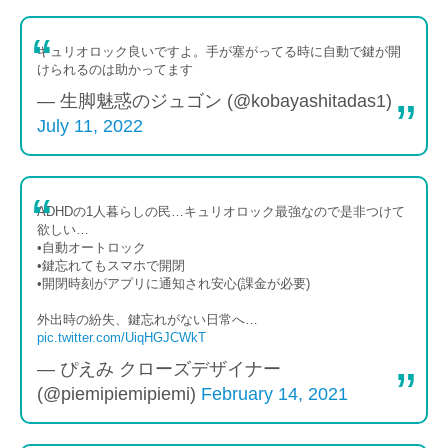
キュリオロック良いですよ。手が塞がってる時に自動で鍵が開
けられるのは助かってます
— 生脚魅惑のジュゴン (@kobayashitadas1)
July 11, 2022
ADHDの1人暮らしの民…キュリオロック最強なので是非つけて
欲しい…
•自動オートロック
•鍵忘れてもスマホで開閉
•開閉時刻がアプリに通知され安心(課金が必要)
外出時の紛失、鍵忘れがない日常へ…
pic.twitter.com/UiqHGJCWkT
— ぴえみ クローズデザイナー
(@piemipiemipiemi)
February 14, 2021