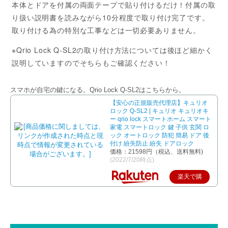
本体とドアを付属の両面テープで貼り付けるだけ！付属の取
り扱い説明書を読みながら10分程度で取り付け完了です。
取り付ける為の特別な工事などは一切必要ありません。
※Qrio Lock Q-SL2の取り付け方法については後ほど細かく
説明していますのでそちらもご確認ください！
スマホが自宅の鍵になる。Qrio Lock Q-SL2はこちらから。
【安心の正規販売代理店】キュリオ
ロック Q-SL2 | キュリオ キュリオキ
ー qrio lock スマートホーム スマート
家電 スマートロック 鍵 子供 玄関 ロ
ック オートロック 防犯 簡易 ドア 後
付け 紛失防止 紛失 ドアロック
価格：21598円（税込、送料無料)
(2022/7/20時点)
楽天で購
入