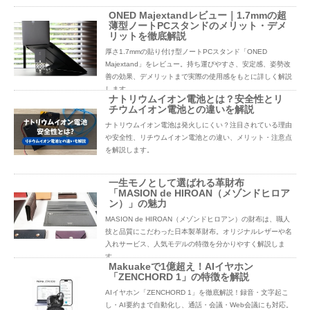
ONED Majextandレビュー｜1.7mmの超
薄型ノートPCスタンドのメリット・デメ
リットを徹底解説
厚さ1.7mmの貼り付け型ノートPCスタンド「ONED
Majextand」をレビュー。持ち運びやすさ、安定感、姿勢改
善の効果、デメリットまで実際の使用感をもとに詳しく解説
します。
ナトリウムイオン電池とは？安全性とリ
チウムイオン電池との違いを解説
ナトリウムイオン電池は発火しにくい？注目されている理由
や安全性、リチウムイオン電池との違い、メリット・注意点
を解説します。
一生モノとして選ばれる革財布
「MASION de HIROAN（メゾンドヒロア
ン）」の魅力
MASION de HIROAN（メゾンドヒロアン）の財布は、職人
技と品質にこだわった日本製革財布。オリジナルレザーや名
入れサービス、人気モデルの特徴を分かりやすく解説しま
す。
Makuakeで1億超え！AIイヤホン
「ZENCHORD 1」の特徴を解説
AIイヤホン「ZENCHORD 1」を徹底解説！録音・文字起こ
し・AI要約まで自動化し、通話・会議・Web会議にも対応。