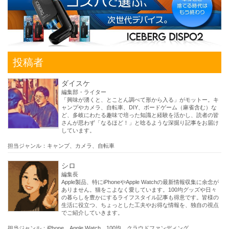
投稿者
ダイスケ
編集部・ライター
「興味が湧くと、とことん調べて形から入る」がモットー。キ
ャンプやカメラ、自転車、DIY、ボードゲーム（麻雀含む）な
ど、多岐にわたる趣味で培った知識と経験を活かし、読者の皆
さんが思わず「なるほど！」と唸るような深掘り記事をお届け
しています。
担当ジャンル：キャンプ、カメラ、自転車
シロ
編集長
Apple製品、特にiPhoneやApple Watchの最新情報収集に余念が
ありません。猫をこよなく愛しています。100均グッズや日々
の暮らしを豊かにするライフスタイル記事も得意です。皆様の
生活に役立つ、ちょっとした工夫やお得な情報を、独自の視点
でご紹介していきます。
担当ジャンル：iPhone、Apple Watch、100均、クラウドファンディング