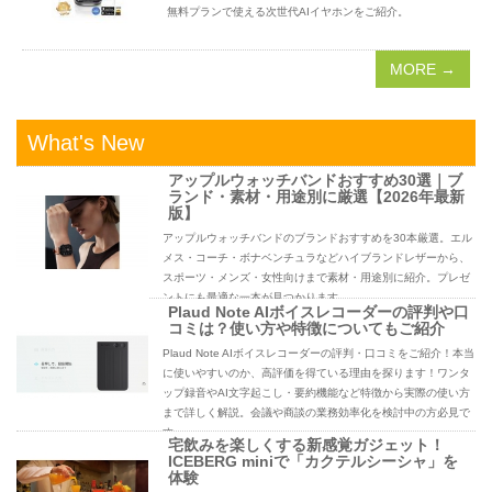
無料プランで使える次世代AIイヤホンをご紹介。
MORE →
What's New
アップルウォッチバンドおすすめ30選｜ブ
ランド・素材・用途別に厳選【2026年最新
版】
アップルウォッチバンドのブランドおすすめを30本厳選。エル
メス・コーチ・ボナベンチュラなどハイブランドレザーから、
スポーツ・メンズ・女性向けまで素材・用途別に紹介。プレゼ
ントにも最適な一本が見つかります。
Plaud Note AIボイスレコーダーの評判や口
コミは？使い方や特徴についてもご紹介
Plaud Note AIボイスレコーダーの評判・口コミをご紹介！本当
に使いやすいのか、高評価を得ている理由を探ります！ワンタ
ップ録音やAI文字起こし・要約機能など特徴から実際の使い方
まで詳しく解説。会議や商談の業務効率化を検討中の方必見で
す。
宅飲みを楽しくする新感覚ガジェット！
ICEBERG miniで「カクテルシーシャ」を
体験