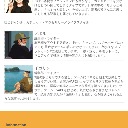
っぽい雑貨やファッションにも目がなく、ガチャガチャを見か
けるとつい回してしまうタイプです。日常の中の「ちょっと可
愛い」「ちょっと楽しい」を拾い上げ、読者の皆さんに共感し
てもらえる記事をお届けしていきます。
担当ジャンル：ガジェット・アクセサリー／ライフスタイル
ノボル
編集部・ライター
出不精なアウトドア好き。 釣り、キャンプ、スノーボードにハ
マるも 最近はゲームの呪いにかかってしまい、夜な夜な スプ
ラトゥーン2に没頭しています。「狭く深く」をモットーに、
マニアックで役立つ情報を皆さんにお届けします。
イガリン
編集部・ライター
3度の飯よりサウナを愛し、ゲームにハマると朝まで没頭して
しまうアツい男。原宿のVAPEショップでカリスマ店長を務めた
経験から、幅広い知識とユニークな視点を培ってきました。サ
ウナ、ゲーム、VAPEをはじめ、気になるさまざまなジャンル
で、読者の皆さんが「面白い！」と感じ、心を揺さぶられるよ
うな記事をお届けします。
Information