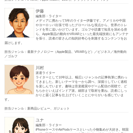
伊藤
編集部・ライター
メディアに携わって5年のライター伊藤です。アメリカや中国
やヨーロッパ出張で培ったグローバルな視点から、世界のトレ
ンドを常に追いかけています。ゴルフや読書で知見を深める傍
ら、Apple製品の動向やVR/ARといった最先端技術にもアンテナ
を張り、読者の皆さんの知的好奇心を刺激するコンテンツをお
届けします。
担当ジャンル：最新テクノロジー（Apple製品、VR/ARなど）／ビジネス／海外動向
／ゴルフ
川村
派遣ライター
ライターとして10年以上、幅広いジャンルの記事執筆に携わっ
てきました。新しいテーマを一から調べ、深掘りしていく過程
を楽しんでいます。趣味は音楽鑑賞やゲーム配信の視聴で、ど
ちらかといえばインドア派。細部まで取材を重ね、読者にしっ
かりと届く記事を仕上げていくことにやりがいを感じていま
す。
担当ジャンル：新商品レビュー、ガジェット
ユナ
編集部・ライター
iPhoneケースやAirPodsケースといった小物集めが大好き。韓国