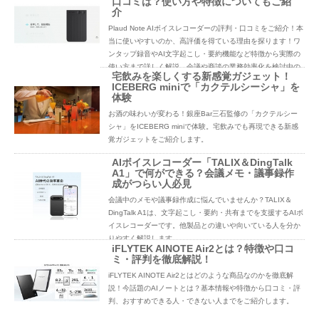
口コミは？使い方や特徴についてもご紹
介
Plaud Note AIボイスレコーダーの評判・口コミをご紹介！本
当に使いやすいのか、高評価を得ている理由を探ります！ワ
ンタップ録音やAI文字起こし・要約機能など特徴から実際の
使い方まで詳しく解説。会議や商談の業務効率化を検討中の
宅飲みを楽しくする新感覚ガジェット！
方必見です。
ICEBERG miniで「カクテルシーシャ」を
体験
お酒の味わいが変わる！銀座Bar三石監修の「カクテルシー
シャ」をICEBERG miniで体験。宅飲みでも再現できる新感
覚ガジェットをご紹介します。
AIボイスレコーダー「TALIX＆DingTalk
A1」で何ができる？会議メモ・議事録作
成がつらい人必見
会議中のメモや議事録作成に悩んでいませんか？TALIX＆
DingTalk A1は、文字起こし・要約・共有までを支援するAIボ
イスレコーダーです。他製品との違いや向いている人を分か
りやすく解説します。
iFLYTEK AINOTE Air2とは？特徴や口コ
ミ・評判を徹底解説！
iFLYTEK AINOTE Air2とはどのような商品なのかを徹底解
説！今話題のAIノートとは？基本情報や特徴から口コミ・評
判、おすすめできる人・できない人までをご紹介します。