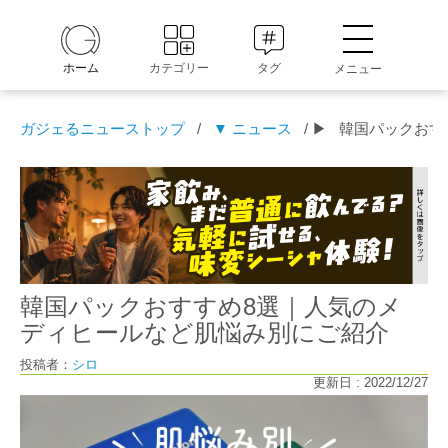
ホーム
カテゴリー
タグ
メニュー
ガジェるニューストップ
/
▼ ニュース
/ ▶
韓国パックおす
韓国パックおすすめ8選｜人気のメ
ディヒールなど肌悩み別にご紹介
投稿者：
シロ
更新日 : 2022/12/27