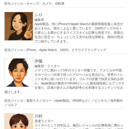
担当ジャンル：キャンプ、カメラ、自転車
シロ
編集長
Apple製品、特にiPhoneやApple Watchの最新情報収集に余念が
ありません。猫をこよなく愛しています。100均グッズや日々
の暮らしを豊かにするライフスタイル記事も得意です。皆様の
生活に役立つ、ちょっとした工夫やお得な情報を、独自の視点
でご紹介していきます。
担当ジャンル：iPhone、Apple Watch、100均、クラウドファンディング
伊藤
編集部・ライター
メディアに携わって5年のライター伊藤です。アメリカや中国
やヨーロッパ出張で培ったグローバルな視点から、世界のトレ
ンドを常に追いかけています。ゴルフや読書で知見を深める傍
ら、Apple製品の動向やVR/ARといった最先端技術にもアンテナ
を張り、読者の皆さんの知的好奇心を刺激するコンテンツをお
届けします。
担当ジャンル：最新テクノロジー（Apple製品、VR/ARなど）／ビジネス／海外動向
／ゴルフ
川村
派遣ライター
ライターとして10年以上、幅広いジャンルの記事執筆に携わっ