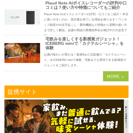
Plaud Note AIボイスレコーダーの評判や口
コミは？使い方や特徴についてもご紹介
Plaud Note AIボイスレコーダーの評判・口コミをご紹介！本当
に使いやすいのか、高評価を得ている理由を探ります！ワンタ
ップ録音やAI文字起こし・要約機能など特徴から実際の使い方
まで詳しく解説。会議や商談の業務効率化を検討中の方必見で
す。
宅飲みを楽しくする新感覚ガジェット！
ICEBERG miniで「カクテルシーシャ」を
体験
お酒の味わいが変わる！銀座Bar三石監修の「カクテルシーシ
ャ」をICEBERG miniで体験。宅飲みでも再現できる新感覚ガ
ジェットをご紹介します。
MORE →
提携サイト