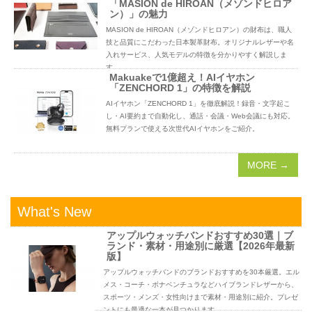
「MASION de HIROAN（メゾンドヒロア
ン）」の魅力
MASION de HIROAN（メゾンドヒロアン）の財布は、職人
技と品質にこだわった日本製革財布。オリジナルレザーや名
入れサービス、人気モデルの特徴を分かりやすく解説しま
す。
Makuakeで1億超え！AIイヤホン
「ZENCHORD 1」の特徴を解説
AIイヤホン「ZENCHORD 1」を徹底解説！録音・文字起こ
し・AI要約まで自動化し、通話・会議・Web会議にも対応。
無料プランで使える次世代AIイヤホンをご紹介。
MORE →
What's New
アップルウォッチバンドおすすめ30選｜ブ
ランド・素材・用途別に厳選【2026年最新
版】
アップルウォッチバンドのブランドおすすめを30本厳選。エル
メス・コーチ・ボナベンチュラなどハイブランドレザーから、
スポーツ・メンズ・女性向けまで素材・用途別に紹介。プレゼ
ントにも最適な一本が見つかります。