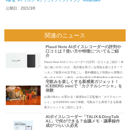
#家電
#イヤホン
#クラウドファンディング
#Makuake
公開日 : 2021/3/8
関連のニュース
Plaud Note AIボイスレコーダーの評判や
口コミは？使い方や特徴についてもご紹
介
Plaud Note AIボイスレコーダーの評判・口コミをご紹介！本
当に使いやすいのか、高評価を得ている理由を探ります！ワ
ンタップ録音やAI文字起こし・要約機能など特徴から実際の
使い方まで詳しく解説。会議や商談の業務効率化を検討中の
宅飲みを楽しくする新感覚ガジェット！
方必見です。
ICEBERG miniで「カクテルシーシャ」を
体験
お酒の味わいが変わる！銀座Bar三石監修の「カクテルシー
シャ」をICEBERG miniで体験。宅飲みでも再現できる新感
覚ガジェットをご紹介します。
AIボイスレコーダー「TALIX＆DingTalk
A1」で何ができる？会議メモ・議事録作
成がつらい人必見