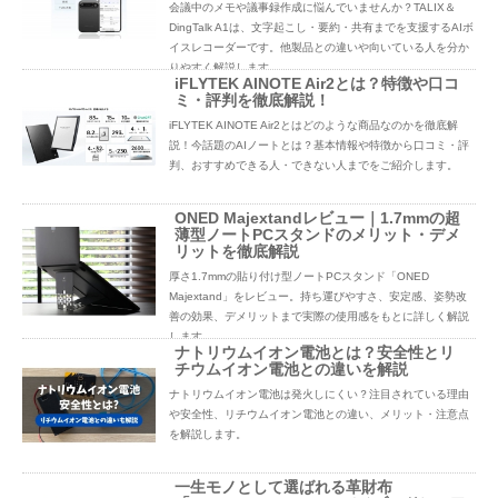
会議中のメモや議事録作成に悩んでいませんか？TALIX＆
DingTalk A1は、文字起こし・要約・共有までを支援するAIボ
イスレコーダーです。他製品との違いや向いている人を分か
りやすく解説します。
iFLYTEK AINOTE Air2とは？特徴や口コ
ミ・評判を徹底解説！
iFLYTEK AINOTE Air2とはどのような商品なのかを徹底解
説！今話題のAIノートとは？基本情報や特徴から口コミ・評
判、おすすめできる人・できない人までをご紹介します。
ONED Majextandレビュー｜1.7mmの超
薄型ノートPCスタンドのメリット・デメ
リットを徹底解説
厚さ1.7mmの貼り付け型ノートPCスタンド「ONED
Majextand」をレビュー。持ち運びやすさ、安定感、姿勢改
善の効果、デメリットまで実際の使用感をもとに詳しく解説
します。
ナトリウムイオン電池とは？安全性とリ
チウムイオン電池との違いを解説
ナトリウムイオン電池は発火しにくい？注目されている理由
や安全性、リチウムイオン電池との違い、メリット・注意点
を解説します。
一生モノとして選ばれる革財布