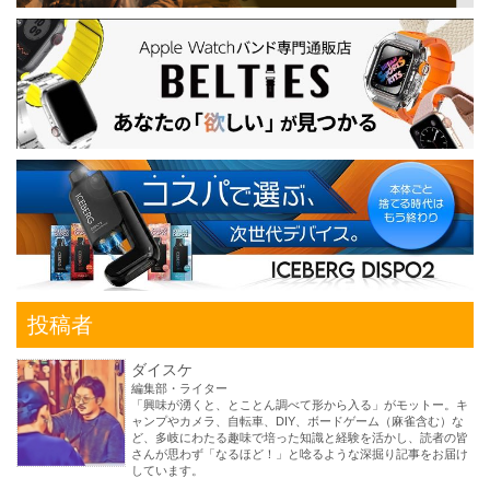
投稿者
ダイスケ
編集部・ライター
「興味が湧くと、とことん調べて形から入る」がモットー。キ
ャンプやカメラ、自転車、DIY、ボードゲーム（麻雀含む）な
ど、多岐にわたる趣味で培った知識と経験を活かし、読者の皆
さんが思わず「なるほど！」と唸るような深掘り記事をお届け
しています。