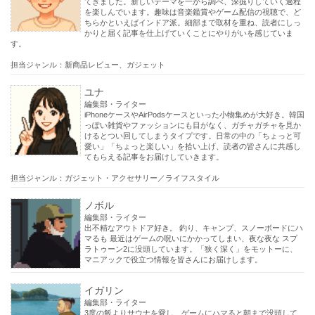
てきました。新しいテーマを一から調べ、深掘りしていく過程
を楽しんでいます。趣味は音楽鑑賞やゲーム配信の視聴で、ど
ちらかといえばインドア派。細部まで取材を重ね、読者にしっ
かりと届く記事を仕上げていくことにやりがいを感じていま
す。
担当ジャンル：新商品レビュー、ガジェット
ユナ
編集部・ライター
iPhoneケースやAirPodsケースといった小物集めが大好き。韓国
っぽい雑貨やファッションにも目がなく、ガチャガチャを見か
けるとつい回してしまうタイプです。日常の中の「ちょっと可
愛い」「ちょっと楽しい」を拾い上げ、読者の皆さんに共感し
てもらえる記事をお届けしていきます。
担当ジャンル：ガジェット・アクセサリー／ライフスタイル
ノボル
編集部・ライター
出不精なアウトドア好き。 釣り、キャンプ、スノーボードにハ
マるも 最近はゲームの呪いにかかってしまい、夜な夜な スプ
ラトゥーン2に没頭しています。「狭く深く」をモットーに、
マニアックで役立つ情報を皆さんにお届けします。
イガリン
編集部・ライター
3度の飯よりサウナを愛し、ゲームにハマると朝まで没頭して