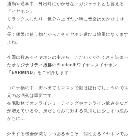
通勤や通学中、外出時にかかせないガジェットとも言える
『イヤホン』
リラックスしたり、気分を上げたい時に音楽は欠かせませ
ん。
長く頻繁に使う物だからこそイヤホン選びは慎重になります
よね。
今回は数あるイヤホンの中から、こだわりがたくさん詰まっ
た
オリジナリティ抜群
のBluetoothワイヤレスイヤホン
「EARMIND」
をご紹介します！
コロナ禍の中、街へ出てもマスクで顔は隠れてしまうので耳
元のお洒落は重要です。
在宅勤務でオンラインミーティングやオンライン飲み会など
が増えている今、身だしなみに対する気持ちは少しずつ緩み
がちに…
外出する機会が減りつつある今こそ、個性あるイヤホンでお