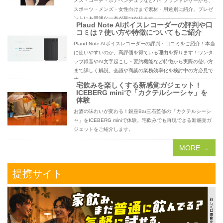
メス・コーチ・ボナベンチュラなどハイブランドレザーから、
スポーツ・メンズ・女性向けまで素材・用途別に紹介。プレゼ
ントにも最適な一本が見つかります。
Plaud Note AIボイスレコーダーの評判や口
コミは？使い方や特徴についてもご紹介
Plaud Note AIボイスレコーダーの評判・口コミをご紹介！本当
に使いやすいのか、高評価を得ている理由を探ります！ワンタ
ップ録音やAI文字起こし・要約機能など特徴から実際の使い方
まで詳しく解説。会議や商談の業務効率化を検討中の方必見で
す。
宅飲みを楽しくする新感覚ガジェット！
ICEBERG miniで「カクテルシーシャ」を
体験
お酒の味わいが変わる！銀座Bar三石監修の「カクテルシーシ
ャ」をICEBERG miniで体験。宅飲みでも再現できる新感覚ガ
ジェットをご紹介します。
MORE →
提携サイト