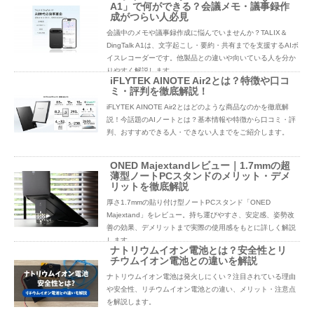
A1」で何ができる？会議メモ・議事録作
成がつらい人必見
会議中のメモや議事録作成に悩んでいませんか？TALIX＆
DingTalk A1は、文字起こし・要約・共有までを支援するAIボ
イスレコーダーです。他製品との違いや向いている人を分か
りやすく解説します。
iFLYTEK AINOTE Air2とは？特徴や口コ
ミ・評判を徹底解説！
iFLYTEK AINOTE Air2とはどのような商品なのかを徹底解
説！今話題のAIノートとは？基本情報や特徴から口コミ・評
判、おすすめできる人・できない人までをご紹介します。
ONED Majextandレビュー｜1.7mmの超
薄型ノートPCスタンドのメリット・デメ
リットを徹底解説
厚さ1.7mmの貼り付け型ノートPCスタンド「ONED
Majextand」をレビュー。持ち運びやすさ、安定感、姿勢改
善の効果、デメリットまで実際の使用感をもとに詳しく解説
します。
ナトリウムイオン電池とは？安全性とリ
チウムイオン電池との違いを解説
ナトリウムイオン電池は発火しにくい？注目されている理由
や安全性、リチウムイオン電池との違い、メリット・注意点
を解説します。