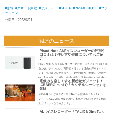
#家電
#スマート家電
#ガジェット
#SUICA
#PASMO
#QOL
#ファ
ッション
公開日 : 2022/3/21
関連のニュース
Plaud Note AIボイスレコーダーの評判や
口コミは？使い方や特徴についてもご紹
介
Plaud Note AIボイスレコーダーの評判・口コミをご紹介！本
当に使いやすいのか、高評価を得ている理由を探ります！ワ
ンタップ録音やAI文字起こし・要約機能など特徴から実際の
使い方まで詳しく解説。会議や商談の業務効率化を検討中の
宅飲みを楽しくする新感覚ガジェット！
方必見です。
ICEBERG miniで「カクテルシーシャ」を
体験
お酒の味わいが変わる！銀座Bar三石監修の「カクテルシー
シャ」をICEBERG miniで体験。宅飲みでも再現できる新感
覚ガジェットをご紹介します。
AIボイスレコーダー「TALIX＆DingTalk