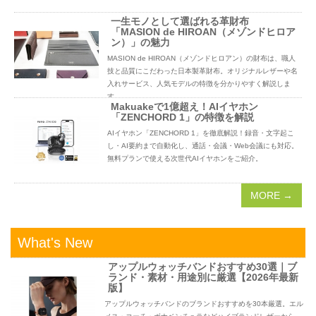
一生モノとして選ばれる革財布
「MASION de HIROAN（メゾンドヒロア
ン）」の魅力
MASION de HIROAN（メゾンドヒロアン）の財布は、職人
技と品質にこだわった日本製革財布。オリジナルレザーや名
入れサービス、人気モデルの特徴を分かりやすく解説しま
す。
Makuakeで1億超え！AIイヤホン
「ZENCHORD 1」の特徴を解説
AIイヤホン「ZENCHORD 1」を徹底解説！録音・文字起こ
し・AI要約まで自動化し、通話・会議・Web会議にも対応。
無料プランで使える次世代AIイヤホンをご紹介。
MORE →
What's New
アップルウォッチバンドおすすめ30選｜ブ
ランド・素材・用途別に厳選【2026年最新
版】
アップルウォッチバンドのブランドおすすめを30本厳選。エル