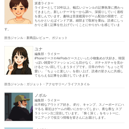
派遣ライター
ライターとして10年以上、幅広いジャンルの記事執筆に携わっ
てきました。新しいテーマを一から調べ、深掘りしていく過程
を楽しんでいます。趣味は音楽鑑賞やゲーム配信の視聴で、ど
ちらかといえばインドア派。細部まで取材を重ね、読者にしっ
かりと届く記事を仕上げていくことにやりがいを感じていま
す。
担当ジャンル：新商品レビュー、ガジェット
ユナ
編集部・ライター
iPhoneケースやAirPodsケースといった小物集めが大好き。韓国
っぽい雑貨やファッションにも目がなく、ガチャガチャを見か
けるとつい回してしまうタイプです。日常の中の「ちょっと可
愛い」「ちょっと楽しい」を拾い上げ、読者の皆さんに共感し
てもらえる記事をお届けしていきます。
担当ジャンル：ガジェット・アクセサリー／ライフスタイル
ノボル
編集部・ライター
出不精なアウトドア好き。 釣り、キャンプ、スノーボードにハ
マるも 最近はゲームの呪いにかかってしまい、夜な夜な スプ
ラトゥーン2に没頭しています。「狭く深く」をモットーに、
マニアックで役立つ情報を皆さんにお届けします。