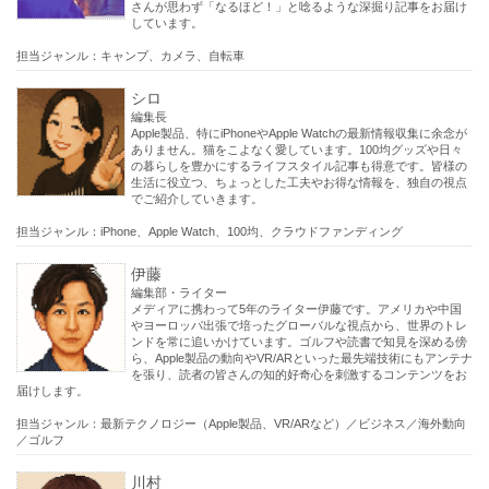
さんが思わず「なるほど！」と唸るような深掘り記事をお届け
しています。
担当ジャンル：キャンプ、カメラ、自転車
シロ
編集長
Apple製品、特にiPhoneやApple Watchの最新情報収集に余念が
ありません。猫をこよなく愛しています。100均グッズや日々
の暮らしを豊かにするライフスタイル記事も得意です。皆様の
生活に役立つ、ちょっとした工夫やお得な情報を、独自の視点
でご紹介していきます。
担当ジャンル：iPhone、Apple Watch、100均、クラウドファンディング
伊藤
編集部・ライター
メディアに携わって5年のライター伊藤です。アメリカや中国
やヨーロッパ出張で培ったグローバルな視点から、世界のトレ
ンドを常に追いかけています。ゴルフや読書で知見を深める傍
ら、Apple製品の動向やVR/ARといった最先端技術にもアンテナ
を張り、読者の皆さんの知的好奇心を刺激するコンテンツをお
届けします。
担当ジャンル：最新テクノロジー（Apple製品、VR/ARなど）／ビジネス／海外動向
／ゴルフ
川村