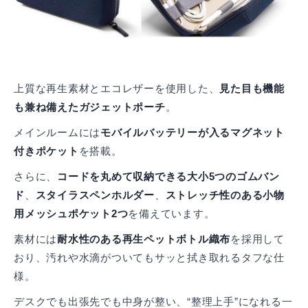
上質な再生素材とエコレザーを使用した、
見た目も機能
も兼ね備えたガジェットポーチ
。
メインルームには
モバイルバッテリーが入るマグネット
付きポケット
を搭載。
さらに、
コードを丸めて収納できる大小5つのゴムバン
ド
、
スタイラスペンホルダー
、
ストレッチ性のある小物
用メッシュポケット2つ
を備えています。
素材には
耐水性のある再生ペットボトル織布
を採用して
おり、汚れや水滴がついてもサッと拭き取れるタフな仕
様。
デスクでも出張先でも中身が整い、“整理上手”になれる一