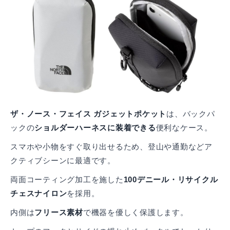
ザ・ノース・フェイス ガジェットポケット
は、バックパ
ックの
ショルダーハーネスに装着できる
便利なケース。
スマホや小物をすぐ取り出せるため、登山や通勤などア
クティブシーンに最適です。
両面コーティング加工を施した
100デニール・リサイクル
チェスナイロン
を採用。
内側は
フリース素材
で機器を優しく保護します。