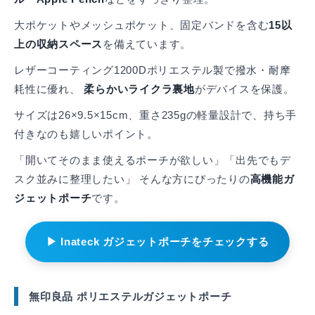
大ポケットやメッシュポケット、固定バンドを含む
15以
上の収納スペース
を備えています。
レザーコーティング1200Dポリエステル製で撥水・耐摩
耗性に優れ、
柔らかいライクラ裏地
がデバイスを保護。
サイズは26×9.5×15cm、重さ235gの軽量設計で、持ち手
付きなのも嬉しいポイント。
「開いてそのまま使えるポーチが欲しい」「出先でもデ
スク並みに整理したい」 そんな方にぴったりの
高機能ガ
ジェットポーチ
です。
▶ Inateck ガジェットポーチをチェックする
無印良品 ポリエステルガジェットポーチ