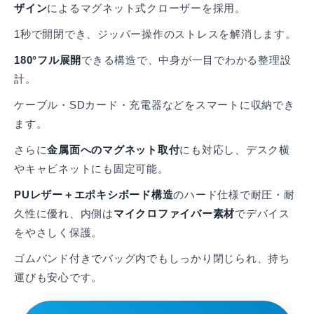
ザイン
によるマグネット式クローザーを採用。
1秒で開閉でき、ジッパー操作のストレスを解消します。
180°フル展開
できる構造で、中身が一目でわかる整理設
計。
ケーブル・SDカード・充電器などをスマートに収納でき
ます。
さらに
金属面へのマグネット取付
にも対応し、デスク横
やキャビネットにも固定可能。
PUレザー＋エポキシボード構造
のハード仕様で耐圧・耐
久性に優れ、内側は
マイクロファイバー素材
でデバイス
をやさしく保護。
ゴムバンド付きでバッグ内でもしっかり閉じられ、持ち
運びも安心です。