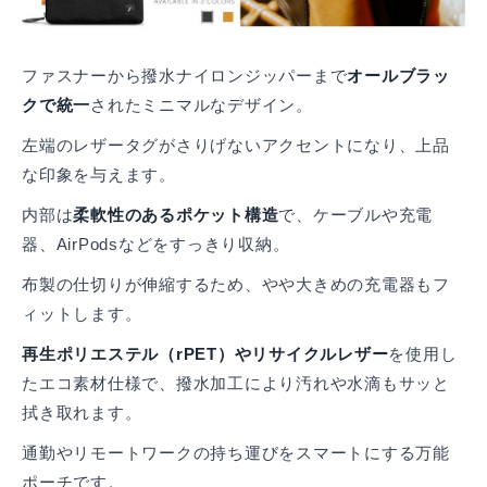
ファスナーから撥水ナイロンジッパーまで
オールブラッ
クで統一
されたミニマルなデザイン。
左端のレザータグがさりげないアクセントになり、上品
な印象を与えます。
内部は
柔軟性のあるポケット構造
で、ケーブルや充電
器、AirPodsなどをすっきり収納。
布製の仕切りが伸縮するため、やや大きめの充電器もフ
ィットします。
再生ポリエステル（rPET）やリサイクルレザー
を使用し
たエコ素材仕様で、撥水加工により汚れや水滴もサッと
拭き取れます。
通勤やリモートワークの持ち運びをスマートにする万能
ポーチです。