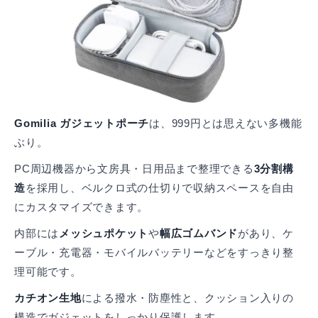
Gomilia ガジェットポーチ
は、999円とは思えない多機能
ぶり。
PC周辺機器から文房具・日用品まで整理できる
3分割構
造
を採用し、ベルクロ式の仕切りで収納スペースを自由
にカスタマイズできます。
内部には
メッシュポケット
や
幅広ゴムバンド
があり、ケ
ーブル・充電器・モバイルバッテリーなどをすっきり整
理可能です。
カチオン生地
による撥水・防塵性と、クッション入りの
構造でガジェットをしっかり保護します。