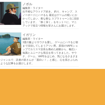
ノボル
編集部・ライター
出不精なアウトドア好き。 釣り、キャンプ、ス
ノーボードにハマるも 最近はゲームの呪いにか
かってしまい、夜な夜な スプラトゥーン2に没頭
しています。「狭く深く」をモットーに、マニ
アックで役立つ情報を皆さんにお届けします。
イガリン
編集部・ライター
3度の飯よりサウナを愛し、ゲームにハマると朝
まで没頭してしまうアツい男。原宿のVAPEショ
ップでカリスマ店長を務めた経験から、幅広い
知識とユニークな視点を培ってきました。サウ
ナ、ゲーム、VAPEをはじめ、気になるさまざま
なジャンルで、読者の皆さんが「面白い！」と感じ、心を揺さぶられ
るような記事をお届けします。