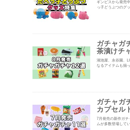
ギンビスから発売
っ子どうぶつのグ
ガチャガ
茶漬けチ
湖池屋、永谷園、L
なるアイテムも揃
ガチャガチ
カプセルト
7月発売の新作ガチ
ムが多数登場して