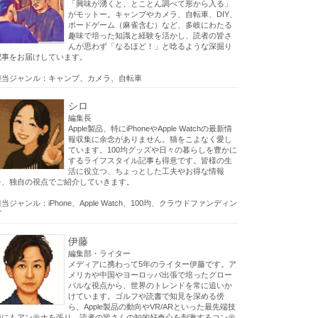
「興味が湧くと、とことん調べて形から入る」
がモットー。キャンプやカメラ、自転車、DIY、
ボードゲーム（麻雀含む）など、多岐にわたる
趣味で培った知識と経験を活かし、読者の皆さ
んが思わず「なるほど！」と唸るような深掘り
記事をお届けしています。
担当ジャンル：キャンプ、カメラ、自転車
シロ
編集長
Apple製品、特にiPhoneやApple Watchの最新情
報収集に余念がありません。猫をこよなく愛し
ています。100均グッズや日々の暮らしを豊かに
するライフスタイル記事も得意です。皆様の生
活に役立つ、ちょっとした工夫やお得な情報
を、独自の視点でご紹介していきます。
当ジャンル：iPhone、Apple Watch、100均、クラウドファンディン
グ
伊藤
編集部・ライター
メディアに携わって5年のライター伊藤です。ア
メリカや中国やヨーロッパ出張で培ったグロー
バルな視点から、世界のトレンドを常に追いか
けています。ゴルフや読書で知見を深める傍
ら、Apple製品の動向やVR/ARといった最先端技
術にもアンテナを張り、読者の皆さんの知的好奇心を刺激するコンテ