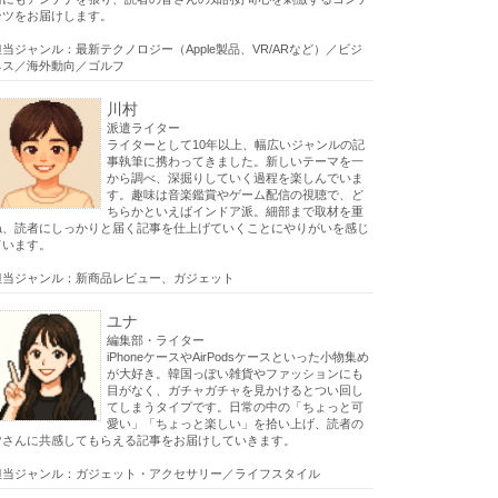
ンツをお届けします。
担当ジャンル：最新テクノロジー（Apple製品、VR/ARなど）／ビジ
ネス／海外動向／ゴルフ
川村
派遣ライター
ライターとして10年以上、幅広いジャンルの記
事執筆に携わってきました。新しいテーマを一
から調べ、深掘りしていく過程を楽しんでいま
す。趣味は音楽鑑賞やゲーム配信の視聴で、ど
ちらかといえばインドア派。細部まで取材を重
ね、読者にしっかりと届く記事を仕上げていくことにやりがいを感じ
ています。
担当ジャンル：新商品レビュー、ガジェット
ユナ
編集部・ライター
iPhoneケースやAirPodsケースといった小物集め
が大好き。韓国っぽい雑貨やファッションにも
目がなく、ガチャガチャを見かけるとつい回し
てしまうタイプです。日常の中の「ちょっと可
愛い」「ちょっと楽しい」を拾い上げ、読者の
皆さんに共感してもらえる記事をお届けしていきます。
担当ジャンル：ガジェット・アクセサリー／ライフスタイル