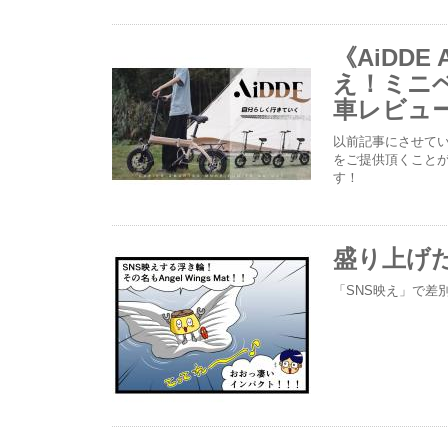
《AiDDE
え！ミニ
車レビュ
以前記事にさせていた
をご提供頂くこと
す！
盛り上げ
「SNS映え」で差