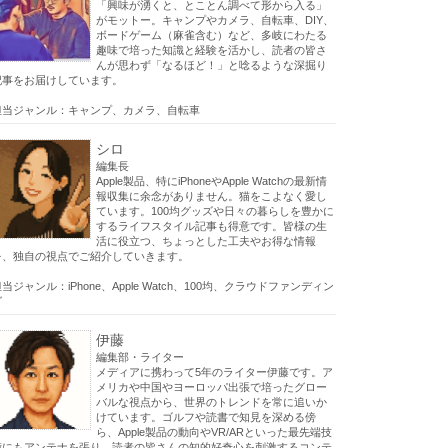
「興味が湧くと、とことん調べて形から入る」
がモットー。キャンプやカメラ、自転車、DIY、
ボードゲーム（麻雀含む）など、多岐にわたる
趣味で培った知識と経験を活かし、読者の皆さ
んが思わず「なるほど！」と唸るような深掘り
記事をお届けしています。
担当ジャンル：キャンプ、カメラ、自転車
シロ
編集長
Apple製品、特にiPhoneやApple Watchの最新情
報収集に余念がありません。猫をこよなく愛し
ています。100均グッズや日々の暮らしを豊かに
するライフスタイル記事も得意です。皆様の生
活に役立つ、ちょっとした工夫やお得な情報
を、独自の視点でご紹介していきます。
当ジャンル：iPhone、Apple Watch、100均、クラウドファンディン
グ
伊藤
編集部・ライター
メディアに携わって5年のライター伊藤です。ア
メリカや中国やヨーロッパ出張で培ったグロー
バルな視点から、世界のトレンドを常に追いか
けています。ゴルフや読書で知見を深める傍
ら、Apple製品の動向やVR/ARといった最先端技
術にもアンテナを張り、読者の皆さんの知的好奇心を刺激するコンテ