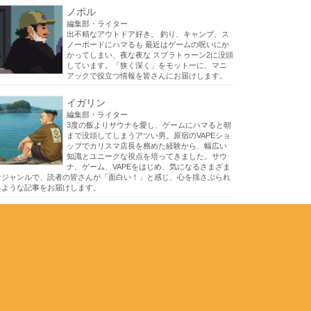
ノボル
編集部・ライター
出不精なアウトドア好き。 釣り、キャンプ、ス
ノーボードにハマるも 最近はゲームの呪いにか
かってしまい、夜な夜な スプラトゥーン2に没頭
しています。「狭く深く」をモットーに、マニ
アックで役立つ情報を皆さんにお届けします。
イガリン
編集部・ライター
3度の飯よりサウナを愛し、ゲームにハマると朝
まで没頭してしまうアツい男。原宿のVAPEショ
ップでカリスマ店長を務めた経験から、幅広い
知識とユニークな視点を培ってきました。サウ
ナ、ゲーム、VAPEをはじめ、気になるさまざま
なジャンルで、読者の皆さんが「面白い！」と感じ、心を揺さぶられ
るような記事をお届けします。