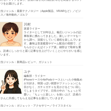
ンツをお届けします。
担当ジャンル：最新テクノロジー（Apple製品、VR/ARなど）／ビジ
ネス／海外動向／ゴルフ
川村
派遣ライター
ライターとして10年以上、幅広いジャンルの記
事執筆に携わってきました。新しいテーマを一
から調べ、深掘りしていく過程を楽しんでいま
す。趣味は音楽鑑賞やゲーム配信の視聴で、ど
ちらかといえばインドア派。細部まで取材を重
ね、読者にしっかりと届く記事を仕上げていくことにやりがいを感じ
ています。
担当ジャンル：新商品レビュー、ガジェット
ユナ
編集部・ライター
iPhoneケースやAirPodsケースといった小物集め
が大好き。韓国っぽい雑貨やファッションにも
目がなく、ガチャガチャを見かけるとつい回し
てしまうタイプです。日常の中の「ちょっと可
愛い」「ちょっと楽しい」を拾い上げ、読者の
皆さんに共感してもらえる記事をお届けしていきます。
担当ジャンル：ガジェット・アクセサリー／ライフスタイル