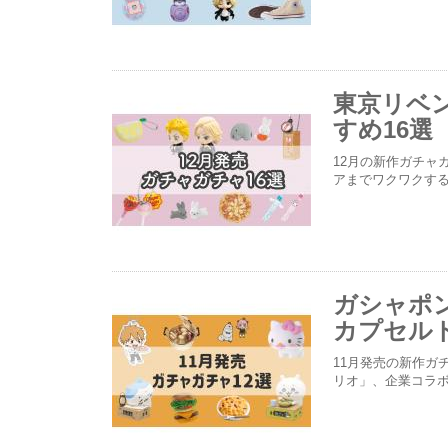
東京リベ
すめ16選
12月の新作ガチャ
アまでワクワクす
ガシャポ
カプセルト
11月発売の新作ガ
リオ」、企業コラ