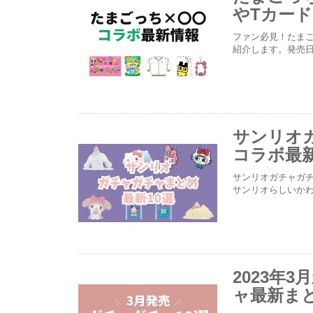
やTカー
ファン必見！たま
紹介します。発売
サンリオ
コラボ最
サンリオガチャガチ
サンリオらしいか
2023年
ャ最新まと