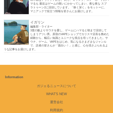
マるも 最近はゲームの呪いにかかってしまい、夜な夜な スプ
ラトゥーン2に没頭しています。「狭く深く」をモットーに、
マニアックで役立つ情報を皆さんにお届けします。
イガリン
編集部・ライター
3度の飯よりサウナを愛し、ゲームにハマると朝まで没頭して
しまうアツい男。原宿のVAPEショップでカリスマ店長を務めた
経験から、幅広い知識とユニークな視点を培ってきました。サ
ウナ、ゲーム、VAPEをはじめ、気になるさまざまなジャンル
で、読者の皆さんが「面白い！」と感じ、心を揺さぶられるよ
うな記事をお届けします。
Information
ガジェるニュースについて
WHAT'S NEW
運営会社
利用規約