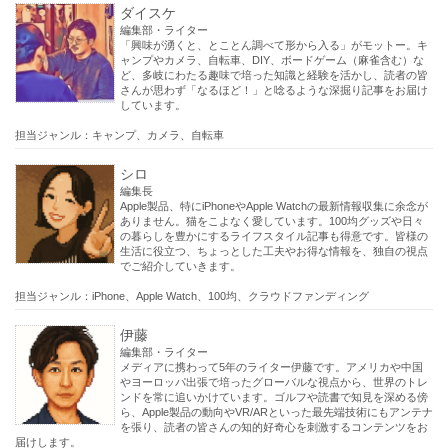
ダイスケ
編集部・ライター
「興味が湧くと、とことん調べて形から入る」がモットー。キ
ャンプやカメラ、自転車、DIY、ボードゲーム（麻雀含む）な
ど、多岐にわたる趣味で培った知識と経験を活かし、読者の皆
さんが思わず「なるほど！」と唸るような深掘り記事をお届け
しています。
担当ジャンル：キャンプ、カメラ、自転車
シロ
編集長
Apple製品、特にiPhoneやApple Watchの最新情報収集に余念が
ありません。猫をこよなく愛しています。100均グッズや日々
の暮らしを豊かにするライフスタイル記事も得意です。皆様の
生活に役立つ、ちょっとした工夫やお得な情報を、独自の視点
でご紹介していきます。
担当ジャンル：iPhone、Apple Watch、100均、クラウドファンディング
伊藤
編集部・ライター
メディアに携わって5年のライター伊藤です。アメリカや中国
やヨーロッパ出張で培ったグローバルな視点から、世界のトレ
ンドを常に追いかけています。ゴルフや読書で知見を深める傍
ら、Apple製品の動向やVR/ARといった最先端技術にもアンテナ
を張り、読者の皆さんの知的好奇心を刺激するコンテンツをお
届けします。