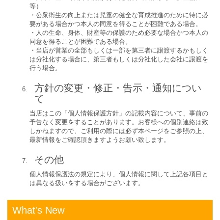
等）
・公衆衛生の向上または児童の健全な育成推進のために特に必
要がある場合かつ本人の同意を得ることが困難である場合。
・人の生命、身体、財産等の保護のため必要な場合かつ本人の
同意を得ることが困難である場合。
・当店が営業の全部もしくは一部を第三者に譲渡するかもしく
は分社化する場合に、第三者もしくは分社化した会社に譲渡を
行う場合。
方針の変更・修正・告示・通知につい
て
当店はこの「個人情報保護方針」の記載内容について、事前の
予告なく変更をすることがあります。お客様への個別連絡は致
しかねますので、ご利用の際には必ず本ページをご参照の上、
最新情報をご確認頂きますようお願い致します。
その他
個人情報保護法の規定により、個人情報に関して上記各項目と
は異なる扱いをする場合がございます。
What's New