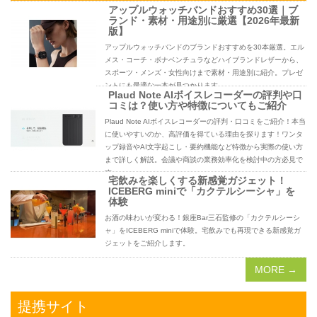
アップルウォッチバンドおすすめ30選｜ブ
ランド・素材・用途別に厳選【2026年最新
版】
アップルウォッチバンドのブランドおすすめを30本厳選。エル
メス・コーチ・ボナベンチュラなどハイブランドレザーから、
スポーツ・メンズ・女性向けまで素材・用途別に紹介。プレゼ
ントにも最適な一本が見つかります。
Plaud Note AIボイスレコーダーの評判や口
コミは？使い方や特徴についてもご紹介
Plaud Note AIボイスレコーダーの評判・口コミをご紹介！本当
に使いやすいのか、高評価を得ている理由を探ります！ワンタ
ップ録音やAI文字起こし・要約機能など特徴から実際の使い方
まで詳しく解説。会議や商談の業務効率化を検討中の方必見で
す。
宅飲みを楽しくする新感覚ガジェット！
ICEBERG miniで「カクテルシーシャ」を
体験
お酒の味わいが変わる！銀座Bar三石監修の「カクテルシーシ
ャ」をICEBERG miniで体験。宅飲みでも再現できる新感覚ガ
ジェットをご紹介します。
MORE →
提携サイト