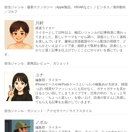
担当ジャンル：最新テクノロジー（Apple製品、VR/ARなど）／ビジネス／海外動向
／ゴルフ
川村
派遣ライター
ライターとして10年以上、幅広いジャンルの記事執筆に携わっ
てきました。新しいテーマを一から調べ、深掘りしていく過程
を楽しんでいます。趣味は音楽鑑賞やゲーム配信の視聴で、ど
ちらかといえばインドア派。細部まで取材を重ね、読者にしっ
かりと届く記事を仕上げていくことにやりがいを感じていま
す。
担当ジャンル：新商品レビュー、ガジェット
ユナ
編集部・ライター
iPhoneケースやAirPodsケースといった小物集めが大好き。韓国
っぽい雑貨やファッションにも目がなく、ガチャガチャを見か
けるとつい回してしまうタイプです。日常の中の「ちょっと可
愛い」「ちょっと楽しい」を拾い上げ、読者の皆さんに共感し
てもらえる記事をお届けしていきます。
担当ジャンル：ガジェット・アクセサリー／ライフスタイル
ノボル
編集部・ライター
出不精なアウトドア好き。 釣り、キャンプ、スノーボードにハ