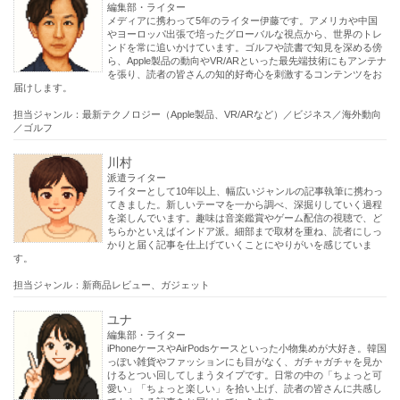
編集部・ライター
メディアに携わって5年のライター伊藤です。アメリカや中国
やヨーロッパ出張で培ったグローバルな視点から、世界のトレ
ンドを常に追いかけています。ゴルフや読書で知見を深める傍
ら、Apple製品の動向やVR/ARといった最先端技術にもアンテナ
を張り、読者の皆さんの知的好奇心を刺激するコンテンツをお
届けします。
担当ジャンル：最新テクノロジー（Apple製品、VR/ARなど）／ビジネス／海外動向
／ゴルフ
川村
派遣ライター
ライターとして10年以上、幅広いジャンルの記事執筆に携わっ
てきました。新しいテーマを一から調べ、深掘りしていく過程
を楽しんでいます。趣味は音楽鑑賞やゲーム配信の視聴で、ど
ちらかといえばインドア派。細部まで取材を重ね、読者にしっ
かりと届く記事を仕上げていくことにやりがいを感じていま
す。
担当ジャンル：新商品レビュー、ガジェット
ユナ
編集部・ライター
iPhoneケースやAirPodsケースといった小物集めが大好き。韓国
っぽい雑貨やファッションにも目がなく、ガチャガチャを見か
けるとつい回してしまうタイプです。日常の中の「ちょっと可
愛い」「ちょっと楽しい」を拾い上げ、読者の皆さんに共感し