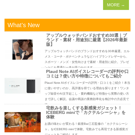
MORE →
What's New
アップルウォッチバンドおすすめ30選｜ブ
ランド・素材・用途別に厳選【2026年最新
版】
アップルウォッチバンドのブランドおすすめを30本厳選。エル
メス・コーチ・ボナベンチュラなどハイブランドレザーから、
スポーツ・メンズ・女性向けまで素材・用途別に紹介。プレゼ
ントにも最適な一本が見つかります。
Plaud Note AIボイスレコーダーの評判や口
コミは？使い方や特徴についてもご紹介
Plaud Note AIボイスレコーダーの評判・口コミをご紹介！本当
に使いやすいのか、高評価を得ている理由を探ります！ワンタ
ップ録音やAI文字起こし・要約機能など特徴から実際の使い方
まで詳しく解説。会議や商談の業務効率化を検討中の方必見で
す。
宅飲みを楽しくする新感覚ガジェット！
ICEBERG miniで「カクテルシーシャ」を
体験
お酒の味わいが変わる！銀座Bar三石監修の「カクテルシーシ
ャ」をICEBERG miniで体験。宅飲みでも再現できる新感覚ガ
ジェットをご紹介します。