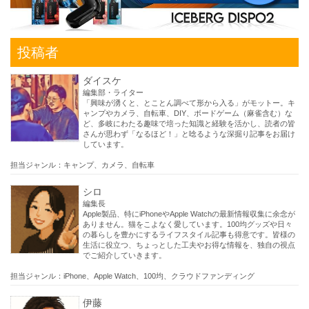
投稿者
ダイスケ
編集部・ライター
「興味が湧くと、とことん調べて形から入る」がモットー。キ
ャンプやカメラ、自転車、DIY、ボードゲーム（麻雀含む）な
ど、多岐にわたる趣味で培った知識と経験を活かし、読者の皆
さんが思わず「なるほど！」と唸るような深掘り記事をお届け
しています。
担当ジャンル：キャンプ、カメラ、自転車
シロ
編集長
Apple製品、特にiPhoneやApple Watchの最新情報収集に余念が
ありません。猫をこよなく愛しています。100均グッズや日々
の暮らしを豊かにするライフスタイル記事も得意です。皆様の
生活に役立つ、ちょっとした工夫やお得な情報を、独自の視点
でご紹介していきます。
担当ジャンル：iPhone、Apple Watch、100均、クラウドファンディング
伊藤