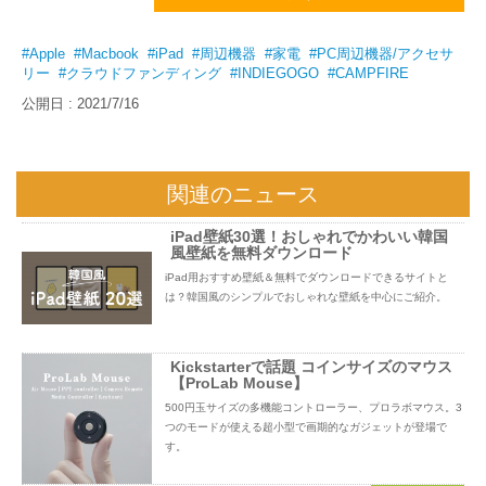
#Apple
#Macbook
#iPad
#周辺機器
#家電
#PC周辺機器/アクセサ
リー
#クラウドファンディング
#INDIEGOGO
#CAMPFIRE
公開日 : 2021/7/16
関連のニュース
iPad壁紙30選！おしゃれでかわいい韓国
風壁紙を無料ダウンロード
iPad用おすすめ壁紙＆無料でダウンロードできるサイトと
は？韓国風のシンプルでおしゃれな壁紙を中心にご紹介。
Kickstarterで話題 コインサイズのマウス
【ProLab Mouse】
500円玉サイズの多機能コントローラー、プロラボマウス。3
つのモードが使える超小型で画期的なガジェットが登場で
す。