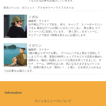
てもらえる記事をお届けしていきます。
担当ジャンル：ガジェット・アクセサリー／ライフスタイル
ノボル
編集部・ライター
出不精なアウトドア好き。 釣り、キャンプ、スノーボードにハ
マるも 最近はゲームの呪いにかかってしまい、夜な夜な スプ
ラトゥーン2に没頭しています。「狭く深く」をモットーに、
マニアックで役立つ情報を皆さんにお届けします。
イガリン
編集部・ライター
3度の飯よりサウナを愛し、ゲームにハマると朝まで没頭して
しまうアツい男。原宿のVAPEショップでカリスマ店長を務めた
経験から、幅広い知識とユニークな視点を培ってきました。サ
ウナ、ゲーム、VAPEをはじめ、気になるさまざまなジャンル
で、読者の皆さんが「面白い！」と感じ、心を揺さぶられるよ
うな記事をお届けします。
Information
ガジェるニュースについて