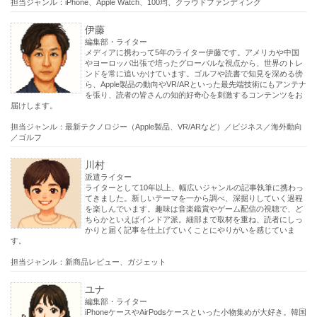
担当ジャンル：iPhone、Apple Watch、100均、クラウドファンディング
伊藤
編集部・ライター
メディアに携わって5年のライター伊藤です。アメリカや中国
やヨーロッパ出張で培ったグローバルな視点から、世界のトレ
ンドを常に追いかけています。ゴルフや読書で知見を深める傍
ら、Apple製品の動向やVR/ARといった最先端技術にもアンテナ
を張り、読者の皆さんの知的好奇心を刺激するコンテンツをお
届けします。
担当ジャンル：最新テクノロジー（Apple製品、VR/ARなど）／ビジネス／海外動向
／ゴルフ
川村
派遣ライター
ライターとして10年以上、幅広いジャンルの記事執筆に携わっ
てきました。新しいテーマを一から調べ、深掘りしていく過程
を楽しんでいます。趣味は音楽鑑賞やゲーム配信の視聴で、ど
ちらかといえばインドア派。細部まで取材を重ね、読者にしっ
かりと届く記事を仕上げていくことにやりがいを感じていま
す。
担当ジャンル：新商品レビュー、ガジェット
ユナ
編集部・ライター
iPhoneケースやAirPodsケースといった小物集めが大好き。韓国