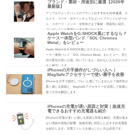
ブランド・素材・用途別に厳選【2026年
最新版】
アップルウォッチバンドのブランドおすすめを30本厳選。エ
ルメス・コーチ・ボナベンチュラなどハイブランドレザーか
ら、スポーツ・メンズ・女性向けまで素材・用途別に紹介。
プレゼントにも最適な一本が見つかります。
Apple WatchをG-SHOCK風にするなら？
ケース一体型バンド「SOL Chronos
Metal」をレビュー
Apple WatchをG-SHOCK風にカスタムしたい方向けに、ケ
ース一体型バンド「SOL Chronos Metal」をレビュー。見た
目の変化や使い心地、向いている人・合わない人を分かりや
すく解説します。
iPhoneの片手操作がしづらい人へ｜
MagSafeアクセサリーで使い勝手を改善
iPhoneを片手で操作しづらいと感じていませんか？操作性が
悪く感じる原因と、MagSafeアクセサリーを活用して快適に
使う方法を解説します。
iPhoneの充電が遅い原因と対策｜急速充
電できるおすすめ充電器も紹介
iPhoneの充電が遅いと感じる原因と対策を解説。充電が進ま
ない理由や発熱の影響、急速充電に対応したおすすめ充電器
を紹介します。充電ストレスを減らしたい方は必見です。