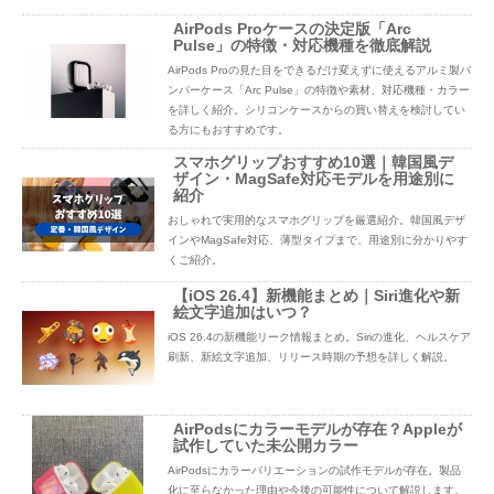
AirPods Proケースの決定版「Arc
Pulse」の特徴・対応機種を徹底解説
AirPods Proの見た目をできるだけ変えずに使えるアルミ製バ
ンパーケース「Arc Pulse」の特徴や素材、対応機種・カラー
を詳しく紹介。シリコンケースからの買い替えを検討してい
る方にもおすすめです。
スマホグリップおすすめ10選｜韓国風デ
ザイン・MagSafe対応モデルを用途別に
紹介
おしゃれで実用的なスマホグリップを厳選紹介。韓国風デザ
インやMagSafe対応、薄型タイプまで、用途別に分かりやす
くご紹介。
【iOS 26.4】新機能まとめ｜Siri進化や新
絵文字追加はいつ？
iOS 26.4の新機能リーク情報まとめ。Siriの進化、ヘルスケア
刷新、新絵文字追加、リリース時期の予想を詳しく解説。
AirPodsにカラーモデルが存在？Appleが
試作していた未公開カラー
AirPodsにカラーバリエーションの試作モデルが存在。製品
化に至らなかった理由や今後の可能性について解説します。