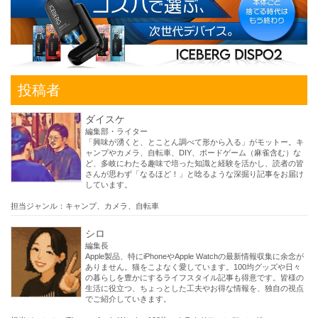
投稿者
ダイスケ
編集部・ライター
「興味が湧くと、とことん調べて形から入る」がモットー。キ
ャンプやカメラ、自転車、DIY、ボードゲーム（麻雀含む）な
ど、多岐にわたる趣味で培った知識と経験を活かし、読者の皆
さんが思わず「なるほど！」と唸るような深掘り記事をお届け
しています。
担当ジャンル：キャンプ、カメラ、自転車
シロ
編集長
Apple製品、特にiPhoneやApple Watchの最新情報収集に余念が
ありません。猫をこよなく愛しています。100均グッズや日々
の暮らしを豊かにするライフスタイル記事も得意です。皆様の
生活に役立つ、ちょっとした工夫やお得な情報を、独自の視点
でご紹介していきます。