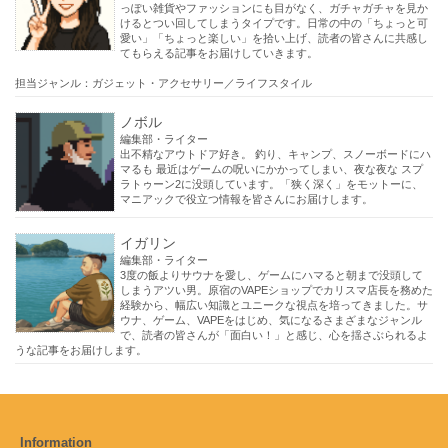
っぽい雑貨やファッションにも目がなく、ガチャガチャを見か
けるとつい回してしまうタイプです。日常の中の「ちょっと可
愛い」「ちょっと楽しい」を拾い上げ、読者の皆さんに共感し
てもらえる記事をお届けしていきます。
担当ジャンル：ガジェット・アクセサリー／ライフスタイル
ノボル
編集部・ライター
出不精なアウトドア好き。 釣り、キャンプ、スノーボードにハ
マるも 最近はゲームの呪いにかかってしまい、夜な夜な スプ
ラトゥーン2に没頭しています。「狭く深く」をモットーに、
マニアックで役立つ情報を皆さんにお届けします。
イガリン
編集部・ライター
3度の飯よりサウナを愛し、ゲームにハマると朝まで没頭して
しまうアツい男。原宿のVAPEショップでカリスマ店長を務めた
経験から、幅広い知識とユニークな視点を培ってきました。サ
ウナ、ゲーム、VAPEをはじめ、気になるさまざまなジャンル
で、読者の皆さんが「面白い！」と感じ、心を揺さぶられるよ
うな記事をお届けします。
Information