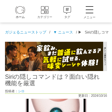
ホーム
カテゴリー
タグ
メニュー
ガジェるニューストップ
/
▼ ニュース
/ ▶
Siriの隠しコ
Siriの隠しコマンドは？面白い隠れ
機能を厳選
投稿者：
シロ
更新日 : 2024/10/16