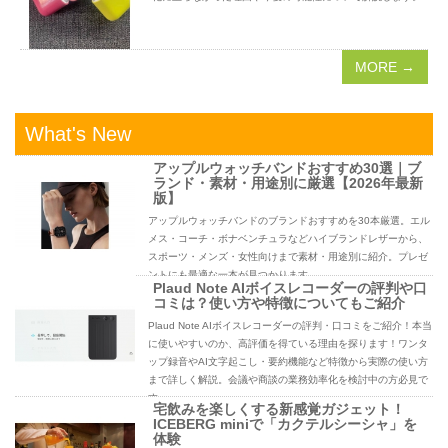
MORE →
What's New
アップルウォッチバンドおすすめ30選｜ブ
ランド・素材・用途別に厳選【2026年最新
版】
アップルウォッチバンドのブランドおすすめを30本厳選。エル
メス・コーチ・ボナベンチュラなどハイブランドレザーから、
スポーツ・メンズ・女性向けまで素材・用途別に紹介。プレゼ
ントにも最適な一本が見つかります。
Plaud Note AIボイスレコーダーの評判や口
コミは？使い方や特徴についてもご紹介
Plaud Note AIボイスレコーダーの評判・口コミをご紹介！本当
に使いやすいのか、高評価を得ている理由を探ります！ワンタ
ップ録音やAI文字起こし・要約機能など特徴から実際の使い方
まで詳しく解説。会議や商談の業務効率化を検討中の方必見で
す。
宅飲みを楽しくする新感覚ガジェット！
ICEBERG miniで「カクテルシーシャ」を
体験