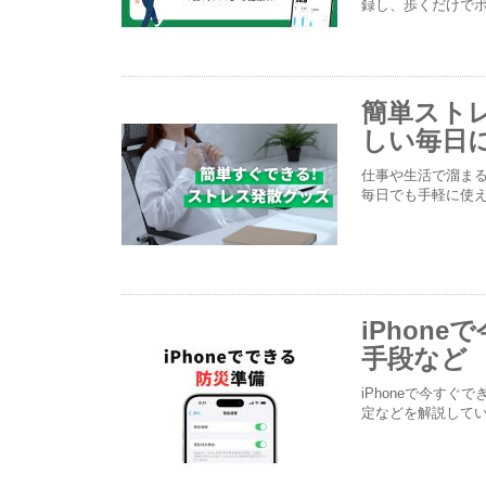
録し、歩くだけで
簡単スト
しい毎日
仕事や生活で溜ま
毎日でも手軽に使
iPhon
手段など
iPhoneで今す
定などを解説して