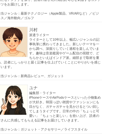
ンツをお届けします。
担当ジャンル：最新テクノロジー（Apple製品、VR/ARなど）／ビジ
ネス／海外動向／ゴルフ
川村
派遣ライター
ライターとして10年以上、幅広いジャンルの記
事執筆に携わってきました。新しいテーマを一
から調べ、深掘りしていく過程を楽しんでいま
す。趣味は音楽鑑賞やゲーム配信の視聴で、ど
ちらかといえばインドア派。細部まで取材を重
ね、読者にしっかりと届く記事を仕上げていくことにやりがいを感じ
ています。
担当ジャンル：新商品レビュー、ガジェット
ユナ
編集部・ライター
iPhoneケースやAirPodsケースといった小物集め
が大好き。韓国っぽい雑貨やファッションにも
目がなく、ガチャガチャを見かけるとつい回し
てしまうタイプです。日常の中の「ちょっと可
愛い」「ちょっと楽しい」を拾い上げ、読者の
皆さんに共感してもらえる記事をお届けしていきます。
担当ジャンル：ガジェット・アクセサリー／ライフスタイル