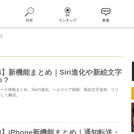
検索
ランキング
新着
リ
6.4】新機能まとめ｜Siri進化や新絵文字
つ？
機能リーク情報まとめ。Siriの進化、ヘルスケア刷新、新絵文字追加、リリ
詳しく解説。
6.3】iPhone新機能まとめ｜通知転送・