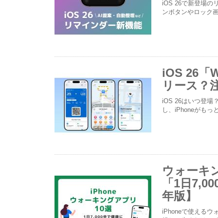
iOS 26で新登
ンボタンやロック
iOS 26
リース？
iOS 26はいつ登
し、iPhoneが
ウォーキン
「1日7,
年版】
iPhoneで使え