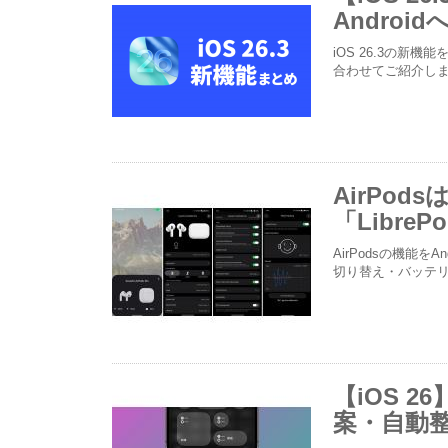
Andro
iOS 26.3の新
合わせてご紹介し
AirPod
「Libre
AirPodsの機能を
切り替え・バッテリ
【iOS 
案・自動