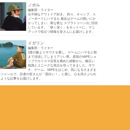
ノボル
編集部・ライター
出不精なアウトドア好き。 釣り、キャンプ、ス
ノーボードにハマるも 最近はゲームの呪いにか
かってしまい、夜な夜な スプラトゥーン2に没頭
しています。「狭く深く」をモットーに、マニ
アックで役立つ情報を皆さんにお届けします。
イガリン
編集部・ライター
3度の飯よりサウナを愛し、ゲームにハマると朝
まで没頭してしまうアツい男。原宿のVAPEショ
ップでカリスマ店長を務めた経験から、幅広い
知識とユニークな視点を培ってきました。サウ
ナ、ゲーム、VAPEをはじめ、気になるさまざま
なジャンルで、読者の皆さんが「面白い！」と感じ、心を揺さぶられ
るような記事をお届けします。