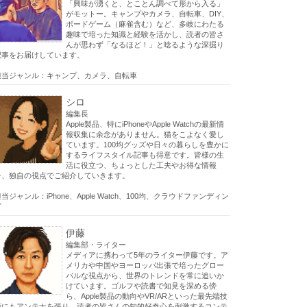
「興味が湧くと、とことん調べて形から入る」
がモットー。キャンプやカメラ、自転車、DIY、
ボードゲーム（麻雀含む）など、多岐にわたる
趣味で培った知識と経験を活かし、読者の皆さ
んが思わず「なるほど！」と唸るような深掘り
記事をお届けしています。
担当ジャンル：キャンプ、カメラ、自転車
シロ
編集長
Apple製品、特にiPhoneやApple Watchの最新情
報収集に余念がありません。猫をこよなく愛し
ています。100均グッズや日々の暮らしを豊かに
するライフスタイル記事も得意です。皆様の生
活に役立つ、ちょっとした工夫やお得な情報
を、独自の視点でご紹介していきます。
当ジャンル：iPhone、Apple Watch、100均、クラウドファンディン
グ
伊藤
編集部・ライター
メディアに携わって5年のライター伊藤です。ア
メリカや中国やヨーロッパ出張で培ったグロー
バルな視点から、世界のトレンドを常に追いか
けています。ゴルフや読書で知見を深める傍
ら、Apple製品の動向やVR/ARといった最先端技
術にもアンテナを張り、読者の皆さんの知的好奇心を刺激するコンテ