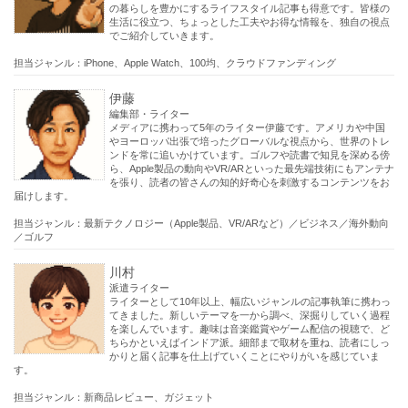
の暮らしを豊かにするライフスタイル記事も得意です。皆様の
生活に役立つ、ちょっとした工夫やお得な情報を、独自の視点
でご紹介していきます。
担当ジャンル：iPhone、Apple Watch、100均、クラウドファンディング
伊藤
編集部・ライター
メディアに携わって5年のライター伊藤です。アメリカや中国
やヨーロッパ出張で培ったグローバルな視点から、世界のトレ
ンドを常に追いかけています。ゴルフや読書で知見を深める傍
ら、Apple製品の動向やVR/ARといった最先端技術にもアンテナ
を張り、読者の皆さんの知的好奇心を刺激するコンテンツをお
届けします。
担当ジャンル：最新テクノロジー（Apple製品、VR/ARなど）／ビジネス／海外動向
／ゴルフ
川村
派遣ライター
ライターとして10年以上、幅広いジャンルの記事執筆に携わっ
てきました。新しいテーマを一から調べ、深掘りしていく過程
を楽しんでいます。趣味は音楽鑑賞やゲーム配信の視聴で、ど
ちらかといえばインドア派。細部まで取材を重ね、読者にしっ
かりと届く記事を仕上げていくことにやりがいを感じていま
す。
担当ジャンル：新商品レビュー、ガジェット