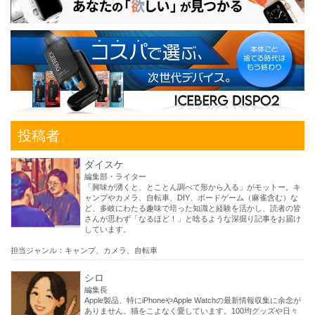
投稿者
ダイスケ
編集部・ライター
「興味が湧くと、とことん調べて形から入る」がモットー。キ
ャンプやカメラ、自転車、DIY、ボードゲーム（麻雀含む）な
ど、多岐にわたる趣味で培った知識と経験を活かし、読者の皆
さんが思わず「なるほど！」と唸るような深掘り記事をお届け
しています。
担当ジャンル：キャンプ、カメラ、自転車
シロ
編集長
Apple製品、特にiPhoneやApple Watchの最新情報収集に余念が
ありません。猫をこよなく愛しています。100均グッズや日々