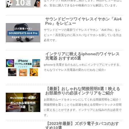
なインテリア雑貨10選をご紹介します。商品レビューをはじ
め、安全に購入できるかや検索のコツも解説しています。
サウンドピーツワイヤレスイヤホン「Air4
Pro」をレビュー
サウンドピーツの最新ワイヤレスイヤホン「Air4 Pro」をレ
ビュー！高音質なのに高コスパなイヤホンを探している方は
必見です。
インテリアに映えるiphoneのワイヤレス
充電器 おすすめ5選
iphoneを充電するのもおしゃれにインテリアにマッチする、
そんなワイヤレス充電器の変わりだねをご紹介♪
【最新】おしゃれな間接照明8選！映える
お部屋作りの必須インテリアをご紹介
お部屋のムードをオシャレにしてくれる間接照明をご紹介！
間接照明を置くことでお部屋を映える空間やリラックス空間
に変えることができます。インテリアにお悩みの方は必見で
す。
【2023年最新】ズボラ電子タバコのおす
すめ10選