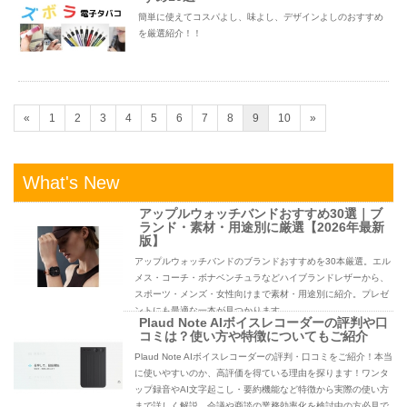
簡単に使えてコスパよし、味よし、デザインよしのおすすめ
を厳選紹介！！
«
1
2
3
4
5
6
7
8
9
10
»
What's New
アップルウォッチバンドおすすめ30選｜ブ
ランド・素材・用途別に厳選【2026年最新
版】
アップルウォッチバンドのブランドおすすめを30本厳選。エル
メス・コーチ・ボナベンチュラなどハイブランドレザーから、
スポーツ・メンズ・女性向けまで素材・用途別に紹介。プレゼ
ントにも最適な一本が見つかります。
Plaud Note AIボイスレコーダーの評判や口
コミは？使い方や特徴についてもご紹介
Plaud Note AIボイスレコーダーの評判・口コミをご紹介！本当
に使いやすいのか、高評価を得ている理由を探ります！ワンタ
ップ録音やAI文字起こし・要約機能など特徴から実際の使い方
まで詳しく解説。会議や商談の業務効率化を検討中の方必見で