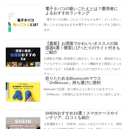
電子タバコの吸いごたえとは？愛用者に
よるおすすめランキング
「電子タバコの吸いごたえってそもそも何？」という方に！
吸いごたえのあるおすすめ電子タバコランキングをご紹介し
ます。
【最新】お洒落でかわいいオススメの加
湿器6選！寝室にぴったりのライト付きも
ご紹介
お洒落＆可愛い加湿器のご紹介をしています。個性的でユニ
ークなデザインの加湿器や、ライト機能付きで寝室にピッタ
リのモノなど、6点厳選しましたのでぜひチェックしてみて
下さい！
折りたためるBluetoothマウス
「OriMouse」持ち運びに便利
Makuakeで話題！折り紙のように折りたためるマウス
「OriMouse」の特徴などおすすめポイントをご紹介します。
SHEINおすすめ10選！スマホケースやイ
ンテリア、口コミも紹介
人気通販サイト「SHEIN」のおしゃれなスマホケース、便利