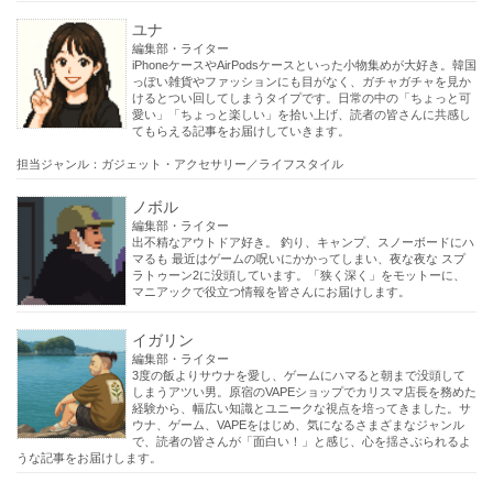
ユナ
編集部・ライター
iPhoneケースやAirPodsケースといった小物集めが大好き。韓国
っぽい雑貨やファッションにも目がなく、ガチャガチャを見か
けるとつい回してしまうタイプです。日常の中の「ちょっと可
愛い」「ちょっと楽しい」を拾い上げ、読者の皆さんに共感し
てもらえる記事をお届けしていきます。
担当ジャンル：ガジェット・アクセサリー／ライフスタイル
ノボル
編集部・ライター
出不精なアウトドア好き。 釣り、キャンプ、スノーボードにハ
マるも 最近はゲームの呪いにかかってしまい、夜な夜な スプ
ラトゥーン2に没頭しています。「狭く深く」をモットーに、
マニアックで役立つ情報を皆さんにお届けします。
イガリン
編集部・ライター
3度の飯よりサウナを愛し、ゲームにハマると朝まで没頭して
しまうアツい男。原宿のVAPEショップでカリスマ店長を務めた
経験から、幅広い知識とユニークな視点を培ってきました。サ
ウナ、ゲーム、VAPEをはじめ、気になるさまざまなジャンル
で、読者の皆さんが「面白い！」と感じ、心を揺さぶられるよ
うな記事をお届けします。