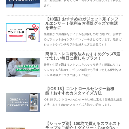
光・遮熱効果、折りたたみ・長傘タイプの選び方まで解説し
ます。
【10選】おすすめのガジェット系インフ
ルエンサー！便利＆お洒落グッズで生活
を豊かに
機能的かつお洒落なアイテムをお探しの方に向けて、おすす
めガジェット系インフルエンサーをまとめています。最新ガ
ジェットやインテリアがお好きな方は必見です！
簡単ストレス発散法＆おすすめグッズ5選
で忙しい毎日に癒しをプラス！
仕事や生活で溜まるストレスをスッキリ解消！簡単にリフレ
ッシュする方法から、忙しい毎日でも手軽に使える便利なス
トレス発散グッズまで詳しくご紹介。
【iOS 18】コントロールセンター新機
能！おすすめカスタマイズ方法
iOS 18でコントロールセンターが大幅に進化！新機能と編集
方法、おすすめのカスタマイズ方法をご紹介します。
【ショップ別】100均で買えるスマホスト
ラップをご紹介！ダイソー・Can☆Do・