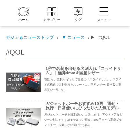
ホーム
カテゴリー
タグ
メニュー
ガジェるニューストップ
/
▼ ニュース
/ ▶
#QOL
#QOL
1秒で名刺を出せる名刺入れ「スライドサ
ム」｜極薄4mm＆国産レザー
”開けない名刺入れ”として話題の「スライドサム」。スライ
ド式構造で名刺交換をスマートに。国産レザー×日本製の高
品質な一品です。
ガジェットポーチおすすめ10選｜通勤・
旅行・日常使いにぴったりの人気モデル
ガジェットポーチを日常使い、出張・旅行、アウトドアなど
シーン別におすすめモデルをご紹介。300円台から高級ブラ
ンドまで、失敗しない選び方も解説。