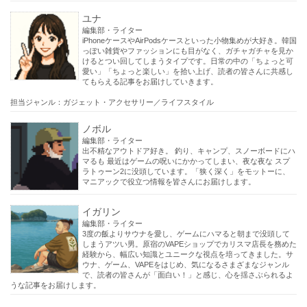
ユナ
編集部・ライター
iPhoneケースやAirPodsケースといった小物集めが大好き。韓国
っぽい雑貨やファッションにも目がなく、ガチャガチャを見か
けるとつい回してしまうタイプです。日常の中の「ちょっと可
愛い」「ちょっと楽しい」を拾い上げ、読者の皆さんに共感し
てもらえる記事をお届けしていきます。
担当ジャンル：ガジェット・アクセサリー／ライフスタイル
ノボル
編集部・ライター
出不精なアウトドア好き。 釣り、キャンプ、スノーボードにハ
マるも 最近はゲームの呪いにかかってしまい、夜な夜な スプ
ラトゥーン2に没頭しています。「狭く深く」をモットーに、
マニアックで役立つ情報を皆さんにお届けします。
イガリン
編集部・ライター
3度の飯よりサウナを愛し、ゲームにハマると朝まで没頭して
しまうアツい男。原宿のVAPEショップでカリスマ店長を務めた
経験から、幅広い知識とユニークな視点を培ってきました。サ
ウナ、ゲーム、VAPEをはじめ、気になるさまざまなジャンル
で、読者の皆さんが「面白い！」と感じ、心を揺さぶられるよ
うな記事をお届けします。