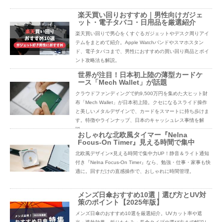
楽天買い回りおすすめ｜男性向けガジェ
ット・電子タバコ・日用品を厳選紹介
楽天買い回りで男心をくすぐるガジェットやデスク周りアイ
テムをまとめて紹介。Apple Watchバンドやスマホスタン
ド、電子タバコまで、男性におすすめの買い回り商品とポイ
ント攻略法も解説。
世界が注目！日本初上陸の薄型カードケ
ース「Mech Wallet」が話題
クラウドファンディングで約9,500万円を集めた大ヒット財
布「Mech Wallet」が日本初上陸。クセになるスライド操作
と美しいメタルデザインで、カードをスマートに持ち歩けま
す。特徴やラインナップ、日本のキャッシュレス事情を解
説。
おしゃれな北欧風タイマー『Nelna
Focus-On Timer』見える時間で集中
北欧風デザイン×見える時間で集中力UP！静音＆ライト通知
付き『Nelna Focus-On Timer』なら、勉強・仕事・家事も快
適に。回すだけの直感操作で、おしゃれに時間管理。
メンズ日傘おすすめ10選｜選び方とUV対
策のポイント【2025年版】
メンズ日傘のおすすめ10選を厳選紹介。UVカット率や遮