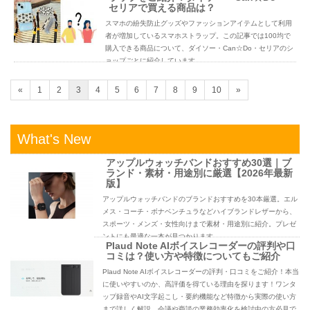
セリアで買える商品は？
スマホの紛失防止グッズやファッションアイテムとして利用
者が増加しているスマホストラップ。この記事では100均で
購入できる商品について、ダイソー・Can☆Do・セリアのシ
ョップごとに紹介しています。
«
1
2
3
4
5
6
7
8
9
10
»
What's New
アップルウォッチバンドおすすめ30選｜ブ
ランド・素材・用途別に厳選【2026年最新
版】
アップルウォッチバンドのブランドおすすめを30本厳選。エル
メス・コーチ・ボナベンチュラなどハイブランドレザーから、
スポーツ・メンズ・女性向けまで素材・用途別に紹介。プレゼ
ントにも最適な一本が見つかります。
Plaud Note AIボイスレコーダーの評判や口
コミは？使い方や特徴についてもご紹介
Plaud Note AIボイスレコーダーの評判・口コミをご紹介！本当
に使いやすいのか、高評価を得ている理由を探ります！ワンタ
ップ録音やAI文字起こし・要約機能など特徴から実際の使い方
まで詳しく解説。会議や商談の業務効率化を検討中の方必見で