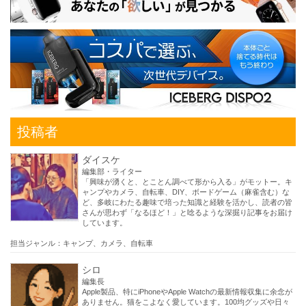
投稿者
ダイスケ
編集部・ライター
「興味が湧くと、とことん調べて形から入る」がモットー。キ
ャンプやカメラ、自転車、DIY、ボードゲーム（麻雀含む）な
ど、多岐にわたる趣味で培った知識と経験を活かし、読者の皆
さんが思わず「なるほど！」と唸るような深掘り記事をお届け
しています。
担当ジャンル：キャンプ、カメラ、自転車
シロ
編集長
Apple製品、特にiPhoneやApple Watchの最新情報収集に余念が
ありません。猫をこよなく愛しています。100均グッズや日々