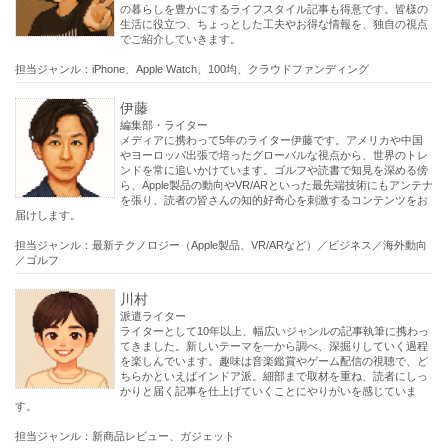
の暮らしを豊かにするライフスタイル記事も得意です。皆様の
生活に役立つ、ちょっとした工夫やお得な情報を、独自の視点
でご紹介していきます。
担当ジャンル：iPhone、Apple Watch、100均、クラウドファンディング
伊藤
編集部・ライター
メディアに携わって5年のライター伊藤です。アメリカや中国
やヨーロッパ出張で培ったグローバルな視点から、世界のトレ
ンドを常に追いかけています。ゴルフや読書で知見を深める傍
ら、Apple製品の動向やVR/ARといった最先端技術にもアンテナ
を張り、読者の皆さんの知的好奇心を刺激するコンテンツをお
届けします。
担当ジャンル：最新テクノロジー（Apple製品、VR/ARなど）／ビジネス／海外動向
／ゴルフ
川村
派遣ライター
ライターとして10年以上、幅広いジャンルの記事執筆に携わっ
てきました。新しいテーマを一から調べ、深掘りしていく過程
を楽しんでいます。趣味は音楽鑑賞やゲーム配信の視聴で、ど
ちらかといえばインドア派。細部まで取材を重ね、読者にしっ
かりと届く記事を仕上げていくことにやりがいを感じていま
す。
担当ジャンル：新商品レビュー、ガジェット