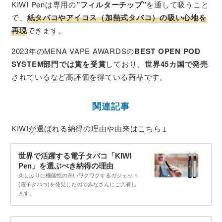
KIWI Penは専用の
”フィルターチップ”
を通して吸うこと
で、
紙タバコやアイコス（加熱式タバコ）の吸い心地を
再現
できます。
2023年のMENA VAPE AWARDSの
BEST OPEN POD
SYSTEM部門では賞を受賞
しており、
世界45カ国で発売
されているなど高評価を得ている商品です。
関連記事
KIWIが選ばれる納得の理由や由来はこちら↓
世界で活躍する電子タバコ「KIWI
Pen」を選ぶべき納得の理由
久しぶりに機能性の高いワクワクするガジェット
(電子タバコ)を発見したのでみなさんにご共有し
ます。