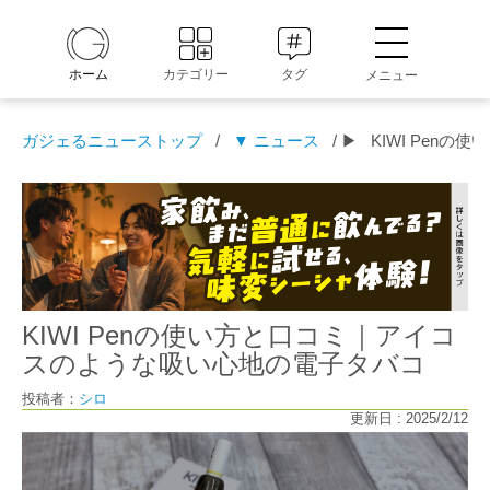
ホーム
カテゴリー
タグ
メニュー
ガジェるニューストップ
/
▼ ニュース
/ ▶
KIWI Pen
KIWI Penの使い方と口コミ｜アイコ
スのような吸い心地の電子タバコ
投稿者：
シロ
更新日 : 2025/2/12