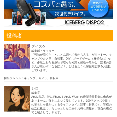
投稿者
ダイスケ
編集部・ライター
「興味が湧くと、とことん調べて形から入る」がモットー。キ
ャンプやカメラ、自転車、DIY、ボードゲーム（麻雀含む）な
ど、多岐にわたる趣味で培った知識と経験を活かし、読者の皆
さんが思わず「なるほど！」と唸るような深掘り記事をお届け
しています。
担当ジャンル：キャンプ、カメラ、自転車
シロ
編集長
Apple製品、特にiPhoneやApple Watchの最新情報収集に余念が
ありません。猫をこよなく愛しています。100均グッズや日々
の暮らしを豊かにするライフスタイル記事も得意です。皆様の
生活に役立つ、ちょっとした工夫やお得な情報を、独自の視点
でご紹介していきます。