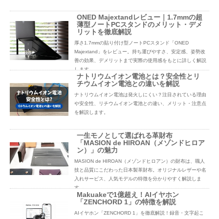
ONED Majextandレビュー｜1.7mmの超
薄型ノートPCスタンドのメリット・デメ
リットを徹底解説
厚さ1.7mmの貼り付け型ノートPCスタンド「ONED
Majextand」をレビュー。持ち運びやすさ、安定感、姿勢改
善の効果、デメリットまで実際の使用感をもとに詳しく解説
します。
ナトリウムイオン電池とは？安全性とリ
チウムイオン電池との違いを解説
ナトリウムイオン電池は発火しにくい？注目されている理由
や安全性、リチウムイオン電池との違い、メリット・注意点
を解説します。
一生モノとして選ばれる革財布
「MASION de HIROAN（メゾンドヒロア
ン）」の魅力
MASION de HIROAN（メゾンドヒロアン）の財布は、職人
技と品質にこだわった日本製革財布。オリジナルレザーや名
入れサービス、人気モデルの特徴を分かりやすく解説しま
す。
Makuakeで1億超え！AIイヤホン
「ZENCHORD 1」の特徴を解説
AIイヤホン「ZENCHORD 1」を徹底解説！録音・文字起こ