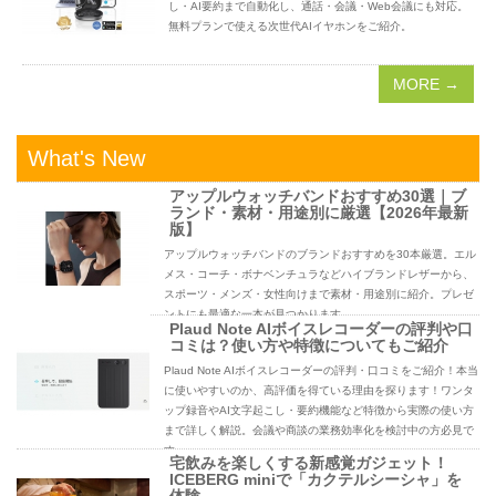
し・AI要約まで自動化し、通話・会議・Web会議にも対応。
無料プランで使える次世代AIイヤホンをご紹介。
MORE →
What's New
アップルウォッチバンドおすすめ30選｜ブ
ランド・素材・用途別に厳選【2026年最新
版】
アップルウォッチバンドのブランドおすすめを30本厳選。エル
メス・コーチ・ボナベンチュラなどハイブランドレザーから、
スポーツ・メンズ・女性向けまで素材・用途別に紹介。プレゼ
ントにも最適な一本が見つかります。
Plaud Note AIボイスレコーダーの評判や口
コミは？使い方や特徴についてもご紹介
Plaud Note AIボイスレコーダーの評判・口コミをご紹介！本当
に使いやすいのか、高評価を得ている理由を探ります！ワンタ
ップ録音やAI文字起こし・要約機能など特徴から実際の使い方
まで詳しく解説。会議や商談の業務効率化を検討中の方必見で
す。
宅飲みを楽しくする新感覚ガジェット！
ICEBERG miniで「カクテルシーシャ」を