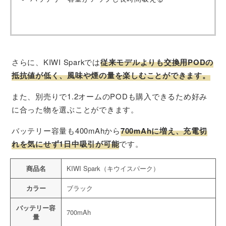
さらに、KIWI Sparkでは
従来モデルよりも交換用PODの
抵抗値が低く、風味や煙の量を楽しむことができます。
また、別売りで1.2オームのPODも購入できるため好み
に合った物を選ぶことができます。
バッテリー容量も400mAhから
700mAhに増え、充電切
れを気にせず1日中吸引が可能
です。
商品名
KIWI Spark（キウイスパーク）
カラー
ブラック
バッテリー容
700mAh
量