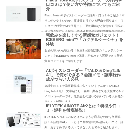
Plaud Note AIボイスレコーダーの評判や
口コミは？使い方や特徴についてもご紹
介
Plaud Note AIボイスレコーダーの評判・口コミをご紹介！本
当に使いやすいのか、高評価を得ている理由を探ります！ワ
ンタップ録音やAI文字起こし・要約機能など特徴から実際の
使い方まで詳しく解説。会議や商談の業務効率化を検討中の
宅飲みを楽しくする新感覚ガジェット！
方必見です。
ICEBERG miniで「カクテルシーシャ」を
体験
お酒の味わいが変わる！銀座Bar三石監修の「カクテルシー
シャ」をICEBERG miniで体験。宅飲みでも再現できる新感
覚ガジェットをご紹介します。
AIボイスレコーダー「TALIX＆DingTalk
A1」で何ができる？会議メモ・議事録作
成がつらい人必見
会議中のメモや議事録作成に悩んでいませんか？TALIX＆
DingTalk A1は、文字起こし・要約・共有までを支援するAIボ
イスレコーダーです。他製品との違いや向いている人を分か
りやすく解説します。
iFLYTEK AINOTE Air2とは？特徴や口コ
ミ・評判を徹底解説！
iFLYTEK AINOTE Air2とはどのような商品なのかを徹底解
説！今話題のAIノートとは？基本情報や特徴から口コミ・評
判、おすすめできる人・できない人までをご紹介します。