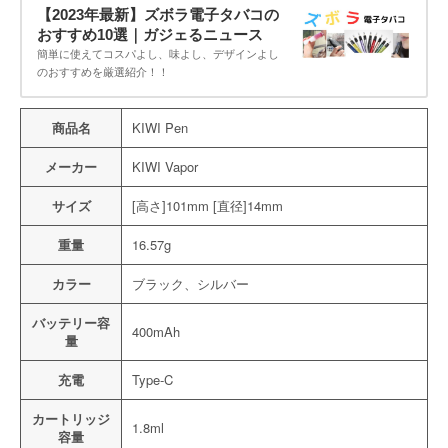
【2023年最新】ズボラ電子タバコの
おすすめ10選｜ガジェるニュース
簡単に使えてコスパよし、味よし、デザインよし
のおすすめを厳選紹介！！
商品名
KIWI Pen
メーカー
KIWI Vapor
サイズ
[高さ]101mm [直径]14mm
重量
16.57g
カラー
ブラック、シルバー
バッテリー容
400mAh
量
充電
Type-C
カートリッジ
1.8ml
容量