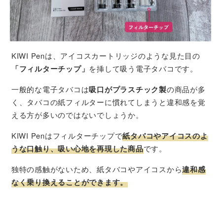
KIWI Penは、アイコスカートリッジのような見た目の
「フィルターチップ」
を挿して吸う電子タバコです。
一般的な電子タバコは
吸口がプラスチック製
の商品が多
く、タバコの紙フィルターに慣れてしまうと違和感を覚
える方が多いのではないでしょうか。
KIWI Penはフィルターチップで
紙タバコやアイコスのよ
うな口触り、吸い心地を再現した商品
です。
独特の感触がないため、紙タバコやアイコスから
違和感
なく乗り換えることができます。