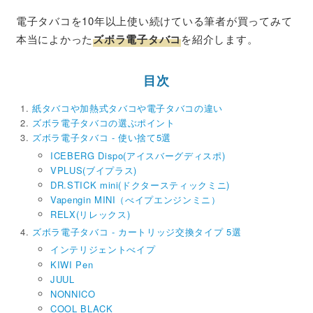
電子タバコを10年以上使い続けている筆者が買ってみて
本当によかった
ズボラ電子タバコ
を紹介します。
目次
紙タバコや加熱式タバコや電子タバコの違い
ズボラ電子タバコの選ぶポイント
ズボラ電子タバコ - 使い捨て5選
ICEBERG Dispo(アイスバーグディスポ)
VPLUS(ブイプラス)
DR.STICK mini(ドクタースティックミニ)
Vapengin MINI（べイプエンジンミニ）
RELX(リレックス)
ズボラ電子タバコ - カートリッジ交換タイプ 5選
インテリジェントべイプ
KIWI Pen
JUUL
NONNICO
COOL BLACK