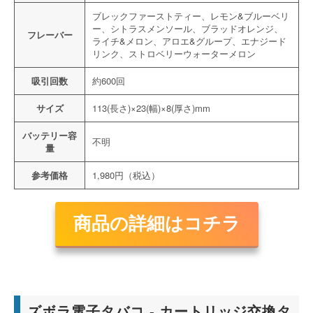
ブレックファーストティー、レモン&ブルーベリ
ー、シトラスメンソール、ブラッドオレンジ、
フレーバー
ライチ&メロン、アロエ&グループ、エナジード
リンク、ストロベリーウォーターメロン
吸引回数
約600回
サイズ
113(長さ)×23(幅)×8(厚さ)mm
バッテリー容
不明
量
参考価格
1,980円（税込）
商品の詳細はコチラ
ズボラ電子タバコ - カートリッジ交換タ