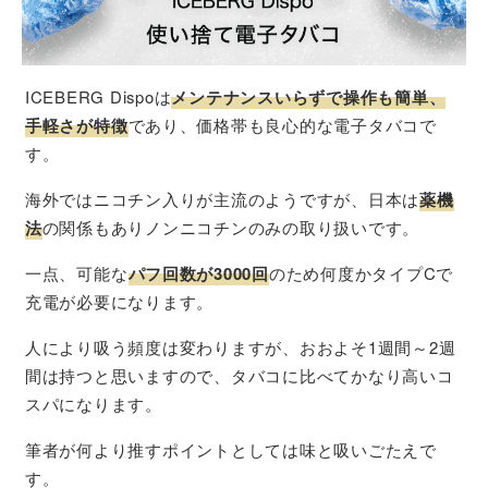
ICEBERG Dispoは
メンテナンスいらずで操作も簡単、
手軽さが特徴
であり、価格帯も良心的な電子タバコで
す。
海外ではニコチン入りが主流のようですが、日本は
薬機
法
の関係もありノンニコチンのみの取り扱いです。
一点、可能な
パフ回数が3000回
のため何度かタイプCで
充電が必要になります。
人により吸う頻度は変わりますが、おおよそ1週間～2週
間は持つと思いますので、タバコに比べてかなり高いコ
スパになります。
筆者が何より推すポイントとしては味と吸いごたえで
す。