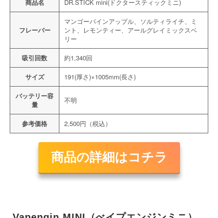
商品名
DR.STICK mini(ドクタースティックミニ)
マンゴーパインアップル、ソルティライチ、ミ
フレーバー
ント、レモンティー、アールグレイミックスベ
リー
吸引回数
約1,340回
サイズ
191(厚さ)×1005mm(長さ)
バッテリー容
不明
量
参考価格
2,500円（税込）
商品の詳細はコチラ
Vapengin MINI（べイプエンジンミニ）