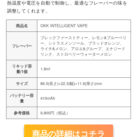
熱温度や電圧を自動で制御し、最適なフレーバーの味を
調整してくれます。
商品名
OKK INTELLIGENT VAPE
ブレックファーストティー、レモン&ブルーベリ
ー、シトラスメンソール、ブラッドオレンジ、
フレーバー
ライチ&メロン、アロエ&グループ、エナジード
リンク、ストロベリーウォーターメロン
リキッド容
1.8ml
量/1個
サイズ
86.5(長さ)×22.3(幅)×11.6(厚さ)mm
バッテリー容
410mAh
量
参考価格
9,800円（税込）
商品の詳細はコチラ