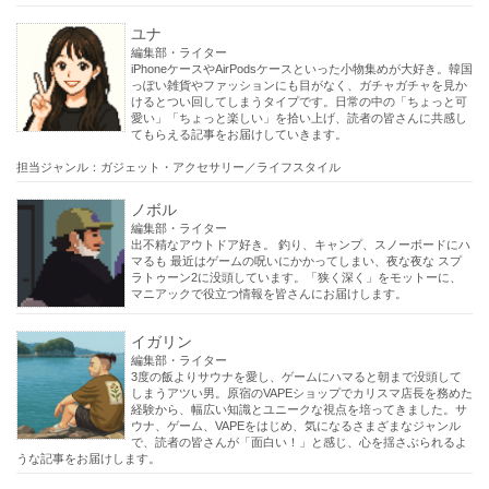
ユナ
編集部・ライター
iPhoneケースやAirPodsケースといった小物集めが大好き。韓国
っぽい雑貨やファッションにも目がなく、ガチャガチャを見か
けるとつい回してしまうタイプです。日常の中の「ちょっと可
愛い」「ちょっと楽しい」を拾い上げ、読者の皆さんに共感し
てもらえる記事をお届けしていきます。
担当ジャンル：ガジェット・アクセサリー／ライフスタイル
ノボル
編集部・ライター
出不精なアウトドア好き。 釣り、キャンプ、スノーボードにハ
マるも 最近はゲームの呪いにかかってしまい、夜な夜な スプ
ラトゥーン2に没頭しています。「狭く深く」をモットーに、
マニアックで役立つ情報を皆さんにお届けします。
イガリン
編集部・ライター
3度の飯よりサウナを愛し、ゲームにハマると朝まで没頭して
しまうアツい男。原宿のVAPEショップでカリスマ店長を務めた
経験から、幅広い知識とユニークな視点を培ってきました。サ
ウナ、ゲーム、VAPEをはじめ、気になるさまざまなジャンル
で、読者の皆さんが「面白い！」と感じ、心を揺さぶられるよ
うな記事をお届けします。