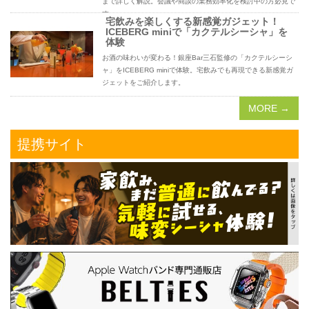
まで詳しく解説。会議や商談の業務効率化を検討中の方必見で
す。
宅飲みを楽しくする新感覚ガジェット！
ICEBERG miniで「カクテルシーシャ」を
体験
お酒の味わいが変わる！銀座Bar三石監修の「カクテルシーシ
ャ」をICEBERG miniで体験。宅飲みでも再現できる新感覚ガ
ジェットをご紹介します。
MORE →
提携サイト