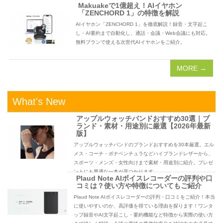
Makuakeで1億超え！AIイヤホン
「ZENCHORD 1」の特徴を解説
AIイヤホン「ZENCHORD 1」を徹底解説！録音・文字起こ
し・AI要約まで自動化し、通話・会議・Web会議にも対応。
無料プランで使える次世代AIイヤホンをご紹介。
MORE →
What's New
アップルウォッチバンドおすすめ30選｜ブ
ランド・素材・用途別に厳選【2026年最新
版】
アップルウォッチバンドのブランドおすすめを30本厳選。エル
メス・コーチ・ボナベンチュラなどハイブランドレザーから、
スポーツ・メンズ・女性向けまで素材・用途別に紹介。プレゼ
ントにも最適な一本が見つかります。
Plaud Note AIボイスレコーダーの評判や口
コミは？使い方や特徴についてもご紹介
Plaud Note AIボイスレコーダーの評判・口コミをご紹介！本当
に使いやすいのか、高評価を得ている理由を探ります！ワンタ
ップ録音やAI文字起こし・要約機能など特徴から実際の使い方