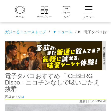
ホーム
カテゴリー
タグ
メニュー
ガジェるニューストップ
/
▼ ニュース
/ ▶
電子タバコおすす
電子タバコおすすめ「ICEBERG
Dispo」ニコチンなしで吸いごたえ
抜群
投稿者：
シロ
更新日 : 2023/9/28