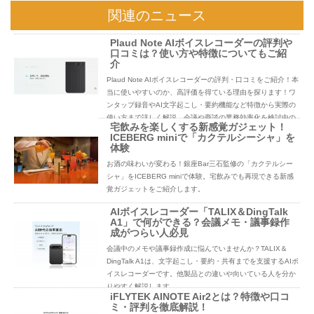
関連のニュース
Plaud Note AIボイスレコーダーの評判や
口コミは？使い方や特徴についてもご紹
介
Plaud Note AIボイスレコーダーの評判・口コミをご紹介！本
当に使いやすいのか、高評価を得ている理由を探ります！ワ
ンタップ録音やAI文字起こし・要約機能など特徴から実際の
使い方まで詳しく解説。会議や商談の業務効率化を検討中の
宅飲みを楽しくする新感覚ガジェット！
方必見です。
ICEBERG miniで「カクテルシーシャ」を
体験
お酒の味わいが変わる！銀座Bar三石監修の「カクテルシー
シャ」をICEBERG miniで体験。宅飲みでも再現できる新感
覚ガジェットをご紹介します。
AIボイスレコーダー「TALIX＆DingTalk
A1」で何ができる？会議メモ・議事録作
成がつらい人必見
会議中のメモや議事録作成に悩んでいませんか？TALIX＆
DingTalk A1は、文字起こし・要約・共有までを支援するAIボ
イスレコーダーです。他製品との違いや向いている人を分か
りやすく解説します。
iFLYTEK AINOTE Air2とは？特徴や口コ
ミ・評判を徹底解説！