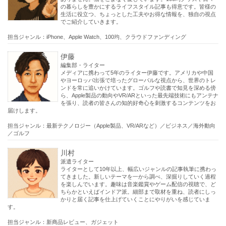
の暮らしを豊かにするライフスタイル記事も得意です。皆様の
生活に役立つ、ちょっとした工夫やお得な情報を、独自の視点
でご紹介していきます。
担当ジャンル：iPhone、Apple Watch、100均、クラウドファンディング
伊藤
編集部・ライター
メディアに携わって5年のライター伊藤です。アメリカや中国
やヨーロッパ出張で培ったグローバルな視点から、世界のトレ
ンドを常に追いかけています。ゴルフや読書で知見を深める傍
ら、Apple製品の動向やVR/ARといった最先端技術にもアンテナ
を張り、読者の皆さんの知的好奇心を刺激するコンテンツをお
届けします。
担当ジャンル：最新テクノロジー（Apple製品、VR/ARなど）／ビジネス／海外動向
／ゴルフ
川村
派遣ライター
ライターとして10年以上、幅広いジャンルの記事執筆に携わっ
てきました。新しいテーマを一から調べ、深掘りしていく過程
を楽しんでいます。趣味は音楽鑑賞やゲーム配信の視聴で、ど
ちらかといえばインドア派。細部まで取材を重ね、読者にしっ
かりと届く記事を仕上げていくことにやりがいを感じていま
す。
担当ジャンル：新商品レビュー、ガジェット