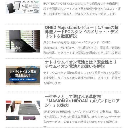
iFLYTEK AINOTE Air2とはどのような商品なのかを徹底解
説！今話題のAIノートとは？基本情報や特徴から口コミ・評
判、おすすめできる人・できない人までをご紹介します。
ONED Majextandレビュー｜1.7mmの超
薄型ノートPCスタンドのメリット・デメ
リットを徹底解説
厚さ1.7mmの貼り付け型ノートPCスタンド「ONED
Majextand」をレビュー。持ち運びやすさ、安定感、姿勢改
善の効果、デメリットまで実際の使用感をもとに詳しく解説
します。
ナトリウムイオン電池とは？安全性とリ
チウムイオン電池との違いを解説
ナトリウムイオン電池は発火しにくい？注目されている理由
や安全性、リチウムイオン電池との違い、メリット・注意点
を解説します。
一生モノとして選ばれる革財布
「MASION de HIROAN（メゾンドヒロア
ン）」の魅力
MASION de HIROAN（メゾンドヒロアン）の財布は、職人
技と品質にこだわった日本製革財布。オリジナルレザーや名
入れサービス、人気モデルの特徴を分かりやすく解説しま
す。