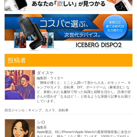
投稿者
ダイスケ
編集部・ライター
「興味が湧くと、とことん調べて形から入る」がモットー。キ
ャンプやカメラ、自転車、DIY、ボードゲーム（麻雀含む）な
ど、多岐にわたる趣味で培った知識と経験を活かし、読者の皆
さんが思わず「なるほど！」と唸るような深掘り記事をお届け
しています。
担当ジャンル：キャンプ、カメラ、自転車
シロ
編集長
Apple製品、特にiPhoneやApple Watchの最新情報収集に余念が
ありません。猫をこよなく愛しています。100均グッズや日々