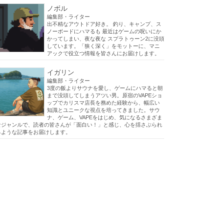
ノボル
編集部・ライター
出不精なアウトドア好き。 釣り、キャンプ、ス
ノーボードにハマるも 最近はゲームの呪いにか
かってしまい、夜な夜な スプラトゥーン2に没頭
しています。「狭く深く」をモットーに、マニ
アックで役立つ情報を皆さんにお届けします。
イガリン
編集部・ライター
3度の飯よりサウナを愛し、ゲームにハマると朝
まで没頭してしまうアツい男。原宿のVAPEショ
ップでカリスマ店長を務めた経験から、幅広い
知識とユニークな視点を培ってきました。サウ
ナ、ゲーム、VAPEをはじめ、気になるさまざま
なジャンルで、読者の皆さんが「面白い！」と感じ、心を揺さぶられ
るような記事をお届けします。