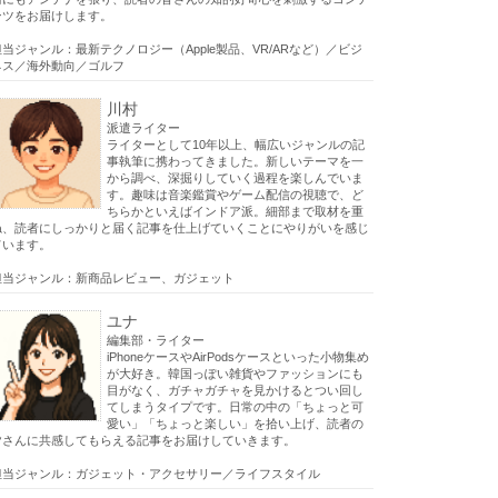
ンツをお届けします。
担当ジャンル：最新テクノロジー（Apple製品、VR/ARなど）／ビジ
ネス／海外動向／ゴルフ
川村
派遣ライター
ライターとして10年以上、幅広いジャンルの記
事執筆に携わってきました。新しいテーマを一
から調べ、深掘りしていく過程を楽しんでいま
す。趣味は音楽鑑賞やゲーム配信の視聴で、ど
ちらかといえばインドア派。細部まで取材を重
ね、読者にしっかりと届く記事を仕上げていくことにやりがいを感じ
ています。
担当ジャンル：新商品レビュー、ガジェット
ユナ
編集部・ライター
iPhoneケースやAirPodsケースといった小物集め
が大好き。韓国っぽい雑貨やファッションにも
目がなく、ガチャガチャを見かけるとつい回し
てしまうタイプです。日常の中の「ちょっと可
愛い」「ちょっと楽しい」を拾い上げ、読者の
皆さんに共感してもらえる記事をお届けしていきます。
担当ジャンル：ガジェット・アクセサリー／ライフスタイル