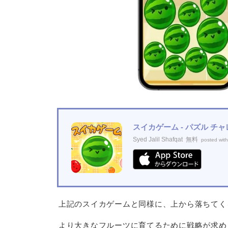
スイカゲーム - パズル チャ
Syed Jalil Shafqat
無料
posted with
上記のスイカゲームと同様に、上から落ちてく
より大きなフルーツに育てるために戦略が求め