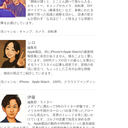
「興味が湧くと、とことん調べて形から入る」
がモットー。キャンプやカメラ、自転車、DIY、
ボードゲーム（麻雀含む）など、多岐にわたる
趣味で培った知識と経験を活かし、読者の皆さ
んが思わず「なるほど！」と唸るような深掘り
記事をお届けしています。
担当ジャンル：キャンプ、カメラ、自転車
シロ
編集長
Apple製品、特にiPhoneやApple Watchの最新情
報収集に余念がありません。猫をこよなく愛し
ています。100均グッズや日々の暮らしを豊かに
するライフスタイル記事も得意です。皆様の生
活に役立つ、ちょっとした工夫やお得な情報
を、独自の視点でご紹介していきます。
当ジャンル：iPhone、Apple Watch、100均、クラウドファンディン
グ
伊藤
編集部・ライター
メディアに携わって5年のライター伊藤です。ア
メリカや中国やヨーロッパ出張で培ったグロー
バルな視点から、世界のトレンドを常に追いか
けています。ゴルフや読書で知見を深める傍
ら、Apple製品の動向やVR/ARといった最先端技
術にもアンテナを張り、読者の皆さんの知的好奇心を刺激するコンテ