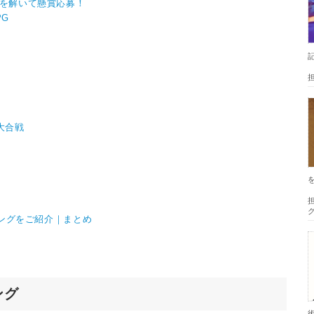
ルを解いて懸賞応募！
PG
⼤合戦
担
キングをご紹介｜まとめ
ング