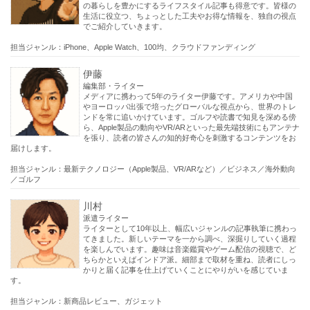
の暮らしを豊かにするライフスタイル記事も得意です。皆様の
生活に役立つ、ちょっとした工夫やお得な情報を、独自の視点
でご紹介していきます。
担当ジャンル：iPhone、Apple Watch、100均、クラウドファンディング
伊藤
編集部・ライター
メディアに携わって5年のライター伊藤です。アメリカや中国
やヨーロッパ出張で培ったグローバルな視点から、世界のトレ
ンドを常に追いかけています。ゴルフや読書で知見を深める傍
ら、Apple製品の動向やVR/ARといった最先端技術にもアンテナ
を張り、読者の皆さんの知的好奇心を刺激するコンテンツをお
届けします。
担当ジャンル：最新テクノロジー（Apple製品、VR/ARなど）／ビジネス／海外動向
／ゴルフ
川村
派遣ライター
ライターとして10年以上、幅広いジャンルの記事執筆に携わっ
てきました。新しいテーマを一から調べ、深掘りしていく過程
を楽しんでいます。趣味は音楽鑑賞やゲーム配信の視聴で、ど
ちらかといえばインドア派。細部まで取材を重ね、読者にしっ
かりと届く記事を仕上げていくことにやりがいを感じていま
す。
担当ジャンル：新商品レビュー、ガジェット