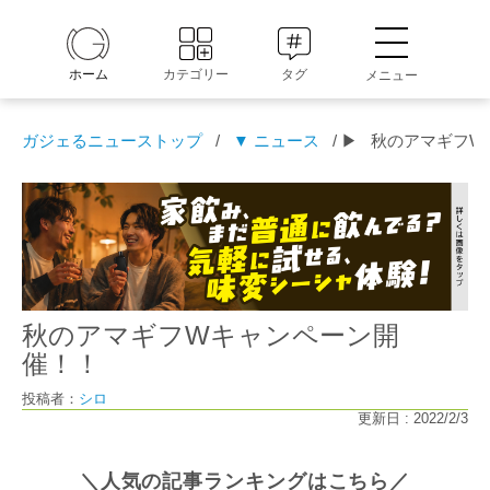
ホーム
カテゴリー
タグ
メニュー
ガジェるニューストップ
/
▼ ニュース
/ ▶
秋のアマギフW
秋のアマギフWキャンペーン開
催！！
投稿者：
シロ
更新日 : 2022/2/3
＼人気の記事ランキングはこちら／