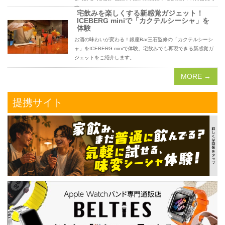
す。
宅飲みを楽しくする新感覚ガジェット！
ICEBERG miniで「カクテルシーシャ」を
体験
お酒の味わいが変わる！銀座Bar三石監修の「カクテルシーシ
ャ」をICEBERG miniで体験。宅飲みでも再現できる新感覚ガ
ジェットをご紹介します。
MORE →
提携サイト