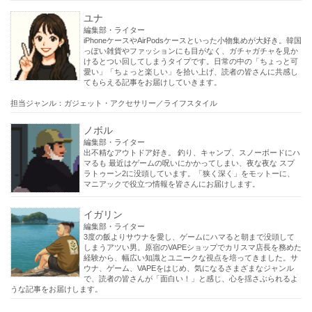
ユナ
編集部・ライター
iPhoneケースやAirPodsケースといった小物集めが大好き。韓国
っぽい雑貨やファッションにも目がなく、ガチャガチャを見か
けるとつい回してしまうタイプです。日常の中の「ちょっと可
愛い」「ちょっと楽しい」を拾い上げ、読者の皆さんに共感し
てもらえる記事をお届けしていきます。
担当ジャンル：ガジェット・アクセサリー／ライフスタイル
ノボル
編集部・ライター
出不精なアウトドア好き。 釣り、キャンプ、スノーボードにハ
マるも 最近はゲームの呪いにかかってしまい、夜な夜な スプ
ラトゥーン2に没頭しています。「狭く深く」をモットーに、
マニアックで役立つ情報を皆さんにお届けします。
イガリン
編集部・ライター
3度の飯よりサウナを愛し、ゲームにハマると朝まで没頭して
しまうアツい男。原宿のVAPEショップでカリスマ店長を務めた
経験から、幅広い知識とユニークな視点を培ってきました。サ
ウナ、ゲーム、VAPEをはじめ、気になるさまざまなジャンル
で、読者の皆さんが「面白い！」と感じ、心を揺さぶられるよ
うな記事をお届けします。