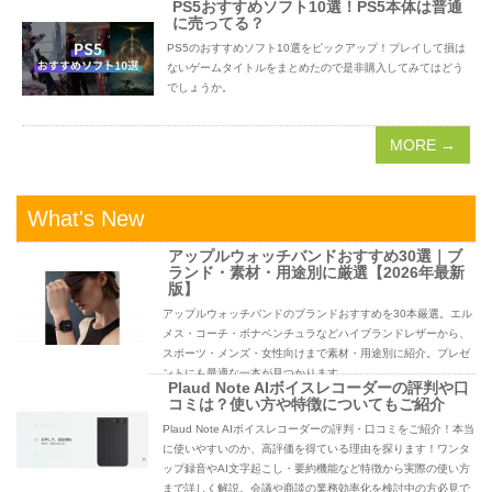
PS5おすすめソフト10選！PS5本体は普通
に売ってる？
PS5のおすすめソフト10選をピックアップ！プレイして損は
ないゲームタイトルをまとめたので是非購入してみてはどう
でしょうか。
MORE →
What's New
アップルウォッチバンドおすすめ30選｜ブ
ランド・素材・用途別に厳選【2026年最新
版】
アップルウォッチバンドのブランドおすすめを30本厳選。エル
メス・コーチ・ボナベンチュラなどハイブランドレザーから、
スポーツ・メンズ・女性向けまで素材・用途別に紹介。プレゼ
ントにも最適な一本が見つかります。
Plaud Note AIボイスレコーダーの評判や口
コミは？使い方や特徴についてもご紹介
Plaud Note AIボイスレコーダーの評判・口コミをご紹介！本当
に使いやすいのか、高評価を得ている理由を探ります！ワンタ
ップ録音やAI文字起こし・要約機能など特徴から実際の使い方
まで詳しく解説。会議や商談の業務効率化を検討中の方必見で