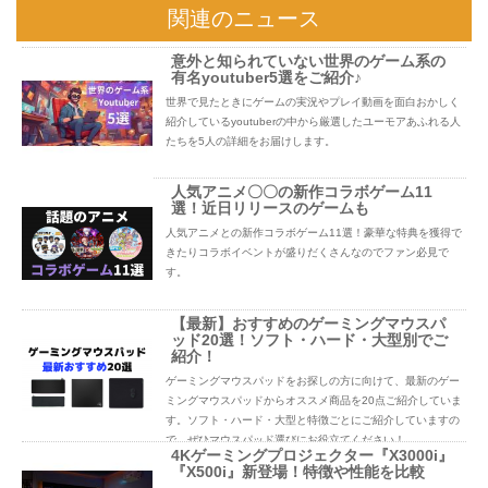
関連のニュース
意外と知られていない世界のゲーム系の
有名youtuber5選をご紹介♪
世界で見たときにゲームの実況やプレイ動画を面白おかしく
紹介しているyoutuberの中から厳選したユーモアあふれる人
たちを5人の詳細をお届けします。
人気アニメ〇〇の新作コラボゲーム11
選！近日リリースのゲームも
人気アニメとの新作コラボゲーム11選！豪華な特典を獲得で
きたりコラボイベントが盛りだくさんなのでファン必見で
す。
【最新】おすすめのゲーミングマウスパ
ッド20選！ソフト・ハード・大型別でご
紹介！
ゲーミングマウスパッドをお探しの方に向けて、最新のゲー
ミングマウスパッドからオススメ商品を20点ご紹介していま
す。ソフト・ハード・大型と特徴ごとにご紹介していますの
で、ぜひマウスパッド選びにお役立てください！
4Kゲーミングプロジェクター『X3000i』
『X500i』新登場！特徴や性能を比較