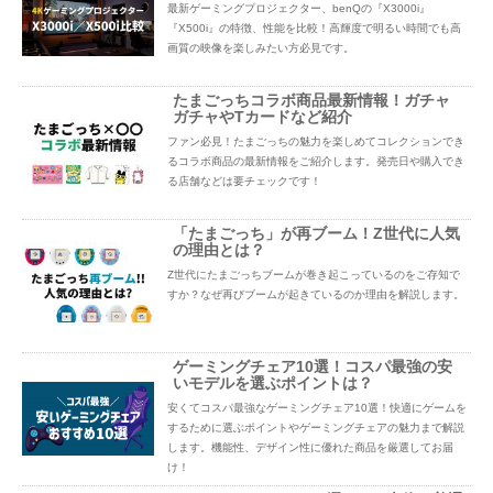
最新ゲーミングプロジェクター、benQの『X3000i』
『X500i』の特徴、性能を比較！高輝度で明るい時間でも高
画質の映像を楽しみたい方必見です。
たまごっちコラボ商品最新情報！ガチャ
ガチャやTカードなど紹介
ファン必見！たまごっちの魅力を楽しめてコレクションでき
るコラボ商品の最新情報をご紹介します。発売日や購入でき
る店舗などは要チェックです！
「たまごっち」が再ブーム！Z世代に人気
の理由とは？
Z世代にたまごっちブームが巻き起こっているのをご存知で
すか？なぜ再びブームが起きているのか理由を解説します。
ゲーミングチェア10選！コスパ最強の安
いモデルを選ぶポイントは？
安くてコスパ最強なゲーミングチェア10選！快適にゲームを
するために選ぶポイントやゲーミングチェアの魅力まで解説
します。機能性、デザイン性に優れた商品を厳選してお届
け！