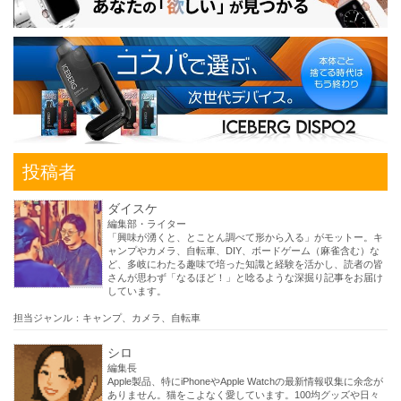
投稿者
ダイスケ
編集部・ライター
「興味が湧くと、とことん調べて形から入る」がモットー。キ
ャンプやカメラ、自転車、DIY、ボードゲーム（麻雀含む）な
ど、多岐にわたる趣味で培った知識と経験を活かし、読者の皆
さんが思わず「なるほど！」と唸るような深掘り記事をお届け
しています。
担当ジャンル：キャンプ、カメラ、自転車
シロ
編集長
Apple製品、特にiPhoneやApple Watchの最新情報収集に余念が
ありません。猫をこよなく愛しています。100均グッズや日々