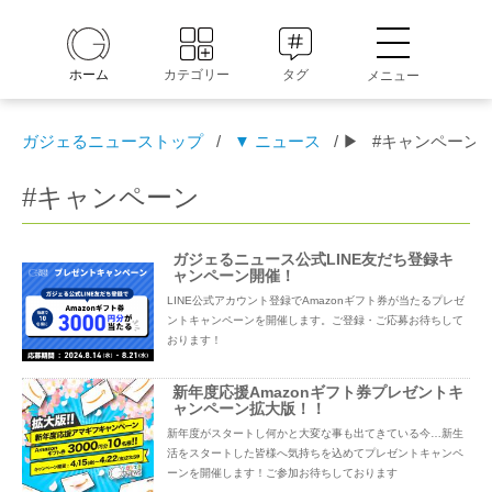
ホーム
カテゴリー
タグ
メニュー
ガジェるニューストップ
/
▼ ニュース
/ ▶
#キャンペーン
#キャンペーン
ガジェるニュース公式LINE友だち登録キ
ャンペーン開催！
LINE公式アカウント登録でAmazonギフト券が当たるプレゼ
ントキャンペーンを開催します。ご登録・ご応募お待ちして
おります！
新年度応援Amazonギフト券プレゼントキ
ャンペーン拡大版！！
新年度がスタートし何かと大変な事も出てきている今…新生
活をスタートした皆様へ気持ちを込めてプレゼントキャンペ
ーンを開催します！ご参加お待ちしております