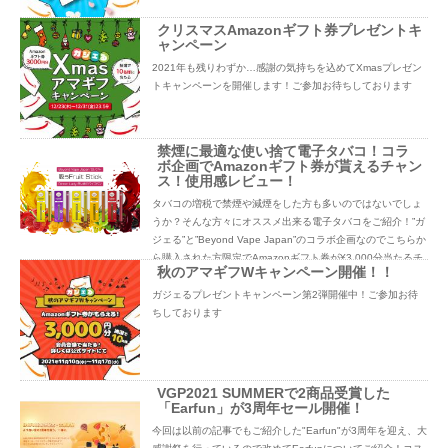
クリスマスAmazonギフト券プレゼントキ
ャンペーン
2021年も残りわずか…感謝の気持ちを込めてXmasプレゼン
トキャンペーンを開催します！ご参加お待ちしております
禁煙に最適な使い捨て電子タバコ！コラ
ボ企画でAmazonギフト券が貰えるチャン
ス！使用感レビュー！
タバコの増税で禁煙や減煙をした方も多いのではないでしょ
うか？そんな方々にオススメ出来る電子タバコをご紹介！”ガ
ジェる”と”Beyond Vape Japan”のコラボ企画なのでこちらか
ら購入された方限定でAmazonギフト券が¥3,000分当たるチ
秋のアマギフWキャンペーン開催！！
ャンスです！
ガジェるプレゼントキャンペーン第2弾開催中！ご参加お待
ちしております
VGP2021 SUMMERで2商品受賞した
「Earfun」が3周年セール開催！
今回は以前の記事でもご紹介した"Earfun"が3周年を迎え、大