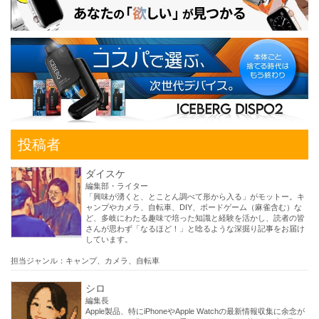
投稿者
ダイスケ
編集部・ライター
「興味が湧くと、とことん調べて形から入る」がモットー。キ
ャンプやカメラ、自転車、DIY、ボードゲーム（麻雀含む）な
ど、多岐にわたる趣味で培った知識と経験を活かし、読者の皆
さんが思わず「なるほど！」と唸るような深掘り記事をお届け
しています。
担当ジャンル：キャンプ、カメラ、自転車
シロ
編集長
Apple製品、特にiPhoneやApple Watchの最新情報収集に余念が