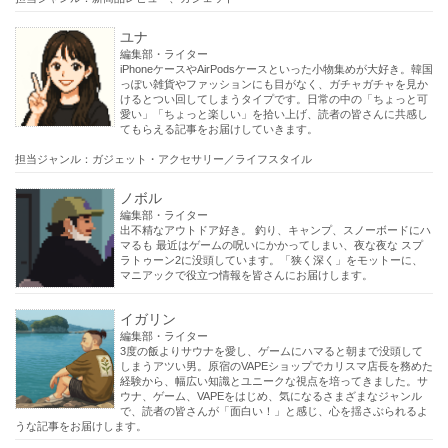
ユナ
編集部・ライター
iPhoneケースやAirPodsケースといった小物集めが大好き。韓国
っぽい雑貨やファッションにも目がなく、ガチャガチャを見か
けるとつい回してしまうタイプです。日常の中の「ちょっと可
愛い」「ちょっと楽しい」を拾い上げ、読者の皆さんに共感し
てもらえる記事をお届けしていきます。
担当ジャンル：ガジェット・アクセサリー／ライフスタイル
ノボル
編集部・ライター
出不精なアウトドア好き。 釣り、キャンプ、スノーボードにハ
マるも 最近はゲームの呪いにかかってしまい、夜な夜な スプ
ラトゥーン2に没頭しています。「狭く深く」をモットーに、
マニアックで役立つ情報を皆さんにお届けします。
イガリン
編集部・ライター
3度の飯よりサウナを愛し、ゲームにハマると朝まで没頭して
しまうアツい男。原宿のVAPEショップでカリスマ店長を務めた
経験から、幅広い知識とユニークな視点を培ってきました。サ
ウナ、ゲーム、VAPEをはじめ、気になるさまざまなジャンル
で、読者の皆さんが「面白い！」と感じ、心を揺さぶられるよ
うな記事をお届けします。