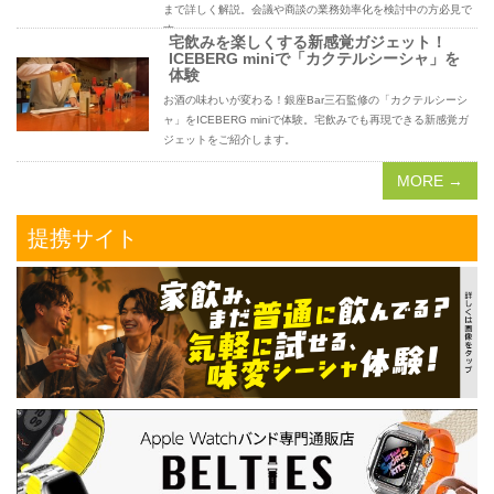
まで詳しく解説。会議や商談の業務効率化を検討中の方必見で
す。
宅飲みを楽しくする新感覚ガジェット！
ICEBERG miniで「カクテルシーシャ」を
体験
お酒の味わいが変わる！銀座Bar三石監修の「カクテルシーシ
ャ」をICEBERG miniで体験。宅飲みでも再現できる新感覚ガ
ジェットをご紹介します。
MORE →
提携サイト