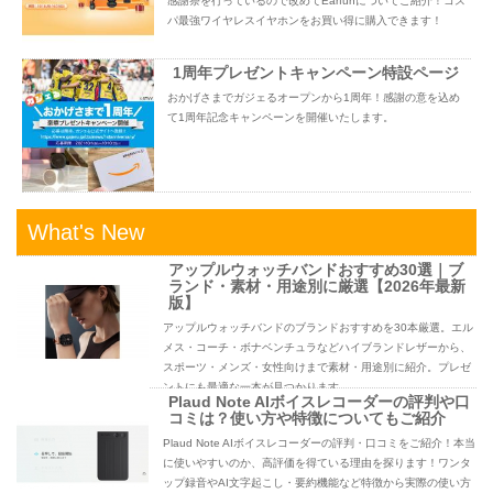
感謝祭を行っているので改めてEarfunについてご紹介！コス
パ最強ワイヤレスイヤホンをお買い得に購入できます！
1周年プレゼントキャンペーン特設ページ
おかげさまでガジェるオープンから1周年！感謝の意を込め
て1周年記念キャンペーンを開催いたします。
What's New
アップルウォッチバンドおすすめ30選｜ブ
ランド・素材・用途別に厳選【2026年最新
版】
アップルウォッチバンドのブランドおすすめを30本厳選。エル
メス・コーチ・ボナベンチュラなどハイブランドレザーから、
スポーツ・メンズ・女性向けまで素材・用途別に紹介。プレゼ
ントにも最適な一本が見つかります。
Plaud Note AIボイスレコーダーの評判や口
コミは？使い方や特徴についてもご紹介
Plaud Note AIボイスレコーダーの評判・口コミをご紹介！本当
に使いやすいのか、高評価を得ている理由を探ります！ワンタ
ップ録音やAI文字起こし・要約機能など特徴から実際の使い方