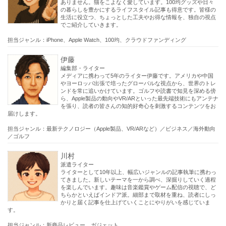
ありません。猫をこよなく愛しています。100均グッズや日々
の暮らしを豊かにするライフスタイル記事も得意です。皆様の
生活に役立つ、ちょっとした工夫やお得な情報を、独自の視点
でご紹介していきます。
担当ジャンル：iPhone、Apple Watch、100均、クラウドファンディング
伊藤
編集部・ライター
メディアに携わって5年のライター伊藤です。アメリカや中国
やヨーロッパ出張で培ったグローバルな視点から、世界のトレ
ンドを常に追いかけています。ゴルフや読書で知見を深める傍
ら、Apple製品の動向やVR/ARといった最先端技術にもアンテナ
を張り、読者の皆さんの知的好奇心を刺激するコンテンツをお
届けします。
担当ジャンル：最新テクノロジー（Apple製品、VR/ARなど）／ビジネス／海外動向
／ゴルフ
川村
派遣ライター
ライターとして10年以上、幅広いジャンルの記事執筆に携わっ
てきました。新しいテーマを一から調べ、深掘りしていく過程
を楽しんでいます。趣味は音楽鑑賞やゲーム配信の視聴で、ど
ちらかといえばインドア派。細部まで取材を重ね、読者にしっ
かりと届く記事を仕上げていくことにやりがいを感じていま
す。
担当ジャンル：新商品レビュー、ガジェット