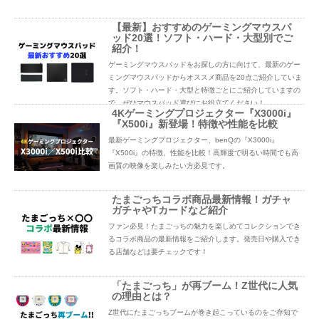
【最新】おすすめのゲーミングマウスパ
ッド20選！ソフト・ハード・大型別でご
紹介！
ゲーミングマウスパッドをお探しの方に向けて、最新のゲー
ミングマウスパッドからオススメ商品を20点ご紹介していま
す。ソフト・ハード・大型と特徴ごとにご紹介していますの
で、ぜひマウスパッド選びにお役立てください！
4Kゲーミングプロジェクター『X3000i』
『X500i』新登場！特徴や性能を比較
最新ゲーミングプロジェクター、benQの『X3000i』
『X500i』の特徴、性能を比較！高輝度で明るい時間でも高
画質の映像を楽しみたい方必見です。
たまごっちコラボ商品最新情報！ガチャ
ガチャやTカードなど紹介
ファン必見！たまごっちの魅力を楽しめてコレクションでき
るコラボ商品の最新情報をご紹介します。発売日や購入でき
る店舗などは要チェックです！
「たまごっち」が再ブーム！Z世代に人気
の理由とは？
Z世代にたまごっちブームが巻き起こっているのをご存知で