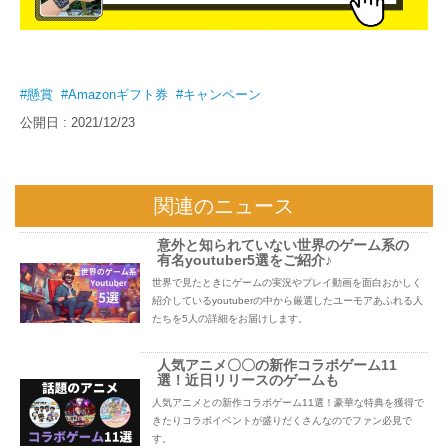
#懸賞
#Amazonギフト券
#キャンペーン
公開日 : 2021/12/23
関連のニュース
意外と知られていない世界のゲーム系の
有名youtuber5選をご紹介♪
世界で見たときにゲームの実況やプレイ動画を面白おかしく
紹介しているyoutuberの中から厳選したユーモアあふれる人
たちを5人の詳細をお届けします。
人気アニメ〇〇の新作コラボゲーム11
選！近日リリースのゲームも
人気アニメとの新作コラボゲーム11選！豪華な特典を獲得で
きたりコラボイベントが盛りだくさんなのでファン必見で
す。