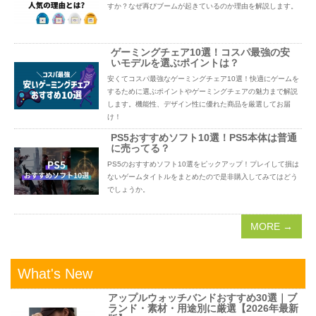
すか？なぜ再びブームが起きているのか理由を解説します。
ゲーミングチェア10選！コスパ最強の安
いモデルを選ぶポイントは？
安くてコスパ最強なゲーミングチェア10選！快適にゲームを
するために選ぶポイントやゲーミングチェアの魅力まで解説
します。機能性、デザイン性に優れた商品を厳選してお届
け！
PS5おすすめソフト10選！PS5本体は普通
に売ってる？
PS5のおすすめソフト10選をピックアップ！プレイして損は
ないゲームタイトルをまとめたので是非購入してみてはどう
でしょうか。
MORE →
What's New
アップルウォッチバンドおすすめ30選｜ブ
ランド・素材・用途別に厳選【2026年最新