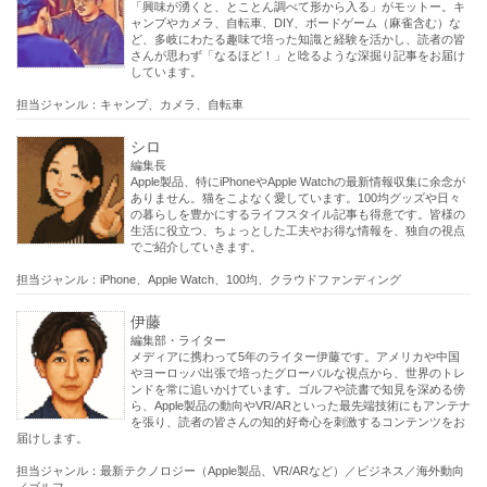
「興味が湧くと、とことん調べて形から入る」がモットー。キ
ャンプやカメラ、自転車、DIY、ボードゲーム（麻雀含む）な
ど、多岐にわたる趣味で培った知識と経験を活かし、読者の皆
さんが思わず「なるほど！」と唸るような深掘り記事をお届け
しています。
担当ジャンル：キャンプ、カメラ、自転車
シロ
編集長
Apple製品、特にiPhoneやApple Watchの最新情報収集に余念が
ありません。猫をこよなく愛しています。100均グッズや日々
の暮らしを豊かにするライフスタイル記事も得意です。皆様の
生活に役立つ、ちょっとした工夫やお得な情報を、独自の視点
でご紹介していきます。
担当ジャンル：iPhone、Apple Watch、100均、クラウドファンディング
伊藤
編集部・ライター
メディアに携わって5年のライター伊藤です。アメリカや中国
やヨーロッパ出張で培ったグローバルな視点から、世界のトレ
ンドを常に追いかけています。ゴルフや読書で知見を深める傍
ら、Apple製品の動向やVR/ARといった最先端技術にもアンテナ
を張り、読者の皆さんの知的好奇心を刺激するコンテンツをお
届けします。
担当ジャンル：最新テクノロジー（Apple製品、VR/ARなど）／ビジネス／海外動向
／ゴルフ