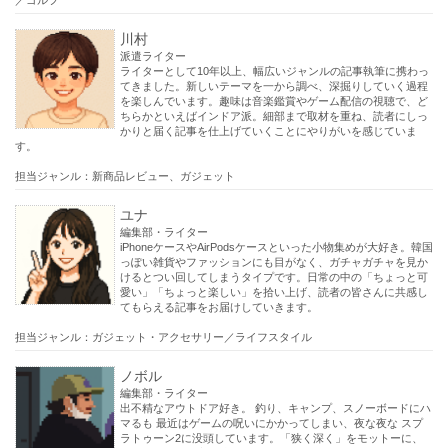
川村
派遣ライター
ライターとして10年以上、幅広いジャンルの記事執筆に携わっ
てきました。新しいテーマを一から調べ、深掘りしていく過程
を楽しんでいます。趣味は音楽鑑賞やゲーム配信の視聴で、ど
ちらかといえばインドア派。細部まで取材を重ね、読者にしっ
かりと届く記事を仕上げていくことにやりがいを感じていま
す。
担当ジャンル：新商品レビュー、ガジェット
ユナ
編集部・ライター
iPhoneケースやAirPodsケースといった小物集めが大好き。韓国
っぽい雑貨やファッションにも目がなく、ガチャガチャを見か
けるとつい回してしまうタイプです。日常の中の「ちょっと可
愛い」「ちょっと楽しい」を拾い上げ、読者の皆さんに共感し
てもらえる記事をお届けしていきます。
担当ジャンル：ガジェット・アクセサリー／ライフスタイル
ノボル
編集部・ライター
出不精なアウトドア好き。 釣り、キャンプ、スノーボードにハ
マるも 最近はゲームの呪いにかかってしまい、夜な夜な スプ
ラトゥーン2に没頭しています。「狭く深く」をモットーに、