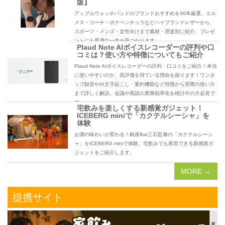
版】
アップルウォッチバンドのブランドおすすめを30本厳選。エル
メス・コーチ・ボナベンチュラなどハイブランドレザーから、
スポーツ・メンズ・女性向けまで素材・用途別に紹介。プレゼ
ントにも最適な一本が見つかります。
Plaud Note AIボイスレコーダーの評判や口
コミは？使い方や特徴についてもご紹介
Plaud Note AIボイスレコーダーの評判・口コミをご紹介！本当
に使いやすいのか、高評価を得ている理由を探ります！ワンタ
ップ録音やAI文字起こし・要約機能など特徴から実際の使い方
まで詳しく解説。会議や商談の業務効率化を検討中の方必見で
す。
宅飲みを楽しくする新感覚ガジェット！
ICEBERG miniで「カクテルシーシャ」を
体験
お酒の味わいが変わる！銀座Bar三石監修の「カクテルシーシ
ャ」をICEBERG miniで体験。宅飲みでも再現できる新感覚ガ
ジェットをご紹介します。
MORE →
提携サイト