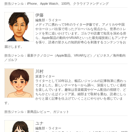
担当ジャンル：iPhone、Apple Watch、100均、クラウドファンディング
伊藤
編集部・ライター
メディアに携わって5年のライター伊藤です。アメリカや中国
やヨーロッパ出張で培ったグローバルな視点から、世界のトレ
ンドを常に追いかけています。ゴルフや読書で知見を深める傍
ら、Apple製品の動向やVR/ARといった最先端技術にもアンテナ
を張り、読者の皆さんの知的好奇心を刺激するコンテンツをお
届けします。
担当ジャンル：最新テクノロジー（Apple製品、VR/ARなど）／ビジネス／海外動向
／ゴルフ
川村
派遣ライター
ライターとして10年以上、幅広いジャンルの記事執筆に携わっ
てきました。新しいテーマを一から調べ、深掘りしていく過程
を楽しんでいます。趣味は音楽鑑賞やゲーム配信の視聴で、ど
ちらかといえばインドア派。細部まで取材を重ね、読者にしっ
かりと届く記事を仕上げていくことにやりがいを感じていま
す。
担当ジャンル：新商品レビュー、ガジェット
ユナ
編集部・ライター