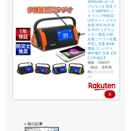
4000mAh ポータ
ブルラジオ 防災グ
ッズ AM/FMラジ
オ ワイドFM対応
LEDライト スマホ
充電 SOS AUX 防
水 IPX3 リチウム
イオン電池 USB
充電 ソーラー充電
手回し充電 単4乾
電池 コンパクト
懐中電灯 災害【安
心1年保証】
価格：5980円
（税込、送料無
料)
(2022/8/25時
点)
楽
天
で
購
« 前の記事
入