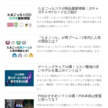
たまごっちコラボ商品最新情報！ガチャ
ガチャやTカードなど紹介
ファン必見！たまごっちの魅力を楽しめてコレクションでき
るコラボ商品の最新情報をご紹介します。発売日や購入でき
る店舗などは要チェックです！
「たまごっち」が再ブーム！Z世代に人気
の理由とは？
Z世代にたまごっちブームが巻き起こっているのをご存知で
すか？なぜ再びブームが起きているのか理由を解説します。
ゲーミングチェア10選！コスパ最強の安
いモデルを選ぶポイントは？
安くてコスパ最強なゲーミングチェア10選！快適にゲームを
するために選ぶポイントやゲーミングチェアの魅力まで解説
します。機能性、デザイン性に優れた商品を厳選してお届
け！
PS5おすすめソフト10選！PS5本体は普通
に売ってる？
PS5のおすすめソフト10選をピックアップ！プレイして損は