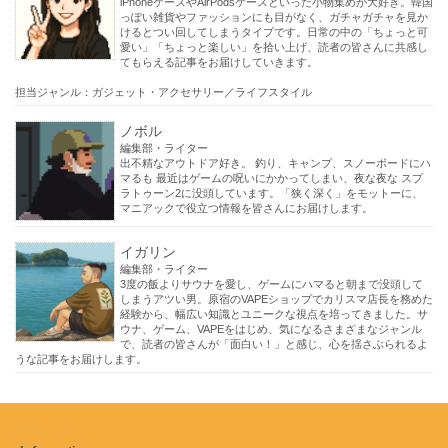
iPhoneケースやAirPodsケースといった小物集めが大好き。韓国
っぽい雑貨やファッションにも目がなく、ガチャガチャを見か
けるとつい回してしまうタイプです。日常の中の「ちょっと可
愛い」「ちょっと楽しい」を拾い上げ、読者の皆さんに共感し
てもらえる記事をお届けしていきます。
担当ジャンル：ガジェット・アクセサリー／ライフスタイル
ノボル
編集部・ライター
出不精なアウトドア好き。 釣り、キャンプ、スノーボードにハ
マるも 最近はゲームの呪いにかかってしまい、夜な夜な スプ
ラトゥーン2に没頭しています。「狭く深く」をモットーに、
マニアックで役立つ情報を皆さんにお届けします。
イガリン
編集部・ライター
3度の飯よりサウナを愛し、ゲームにハマると朝まで没頭して
しまうアツい男。原宿のVAPEショップでカリスマ店長を務めた
経験から、幅広い知識とユニークな視点を培ってきました。サ
ウナ、ゲーム、VAPEをはじめ、気になるさまざまなジャンル
で、読者の皆さんが「面白い！」と感じ、心を揺さぶられるよ
うな記事をお届けします。