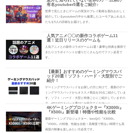
意外と知られていない世界のゲーム系の
有名youtuber5選をご紹介♪
世界で見たときにゲームの実況やプレイ動画を面白おかしく
紹介しているyoutuberの中から厳選したユーモアあふれる人
たちを5人の詳細をお届けします。
人気アニメ〇〇の新作コラボゲーム11
選！近日リリースのゲームも
人気アニメとの新作コラボゲーム11選！豪華な特典を獲得で
きたりコラボイベントが盛りだくさんなのでファン必見で
す。
【最新】おすすめのゲーミングマウスパ
ッド20選！ソフト・ハード・大型別でご
紹介！
ゲーミングマウスパッドをお探しの方に向けて、最新のゲー
ミングマウスパッドからオススメ商品を20点ご紹介していま
す。ソフト・ハード・大型と特徴ごとにご紹介していますの
で、ぜひマウスパッド選びにお役立てください！
4Kゲーミングプロジェクター『X3000i』
『X500i』新登場！特徴や性能を比較
最新ゲーミングプロジェクター、benQの『X3000i』
『X500i』の特徴、性能を比較！高輝度で明るい時間でも高
画質の映像を楽しみたい方必見です。