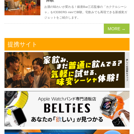
体験
お酒の味わいが変わる！銀座Bar三石監修の「カクテルシーシ
ャ」をICEBERG miniで体験。宅飲みでも再現できる新感覚ガ
ジェットをご紹介します。
MORE →
提携サイト