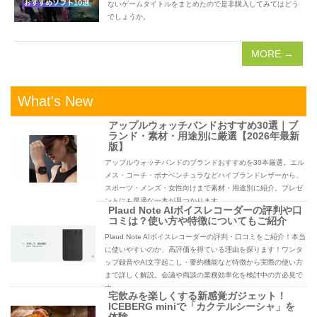
ないゲームタイトルをまとめたので是非購入してみてはどう
でしょうか。
MORE →
What's New
アップルウォッチバンドおすすめ30選｜ブ
ランド・素材・用途別に厳選【2026年最新
版】
アップルウォッチバンドのブランドおすすめを30本厳選。エル
メス・コーチ・ボナベンチュラなどハイブランドレザーから、
スポーツ・メンズ・女性向けまで素材・用途別に紹介。プレゼ
ントにも最適な一本が見つかります。
Plaud Note AIボイスレコーダーの評判や口
コミは？使い方や特徴についてもご紹介
Plaud Note AIボイスレコーダーの評判・口コミをご紹介！本当
に使いやすいのか、高評価を得ている理由を探ります！ワンタ
ップ録音やAI文字起こし・要約機能など特徴から実際の使い方
まで詳しく解説。会議や商談の業務効率化を検討中の方必見で
す。
宅飲みを楽しくする新感覚ガジェット！
ICEBERG miniで「カクテルシーシャ」を