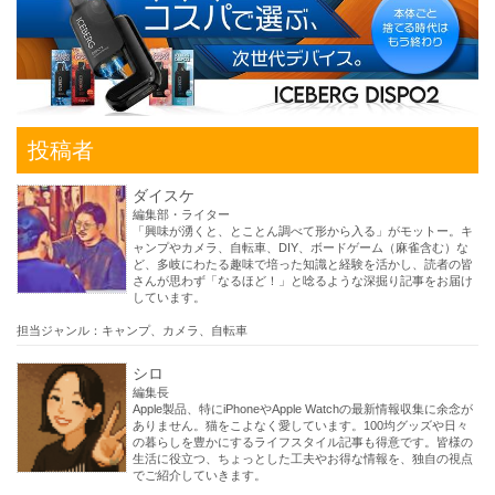
投稿者
ダイスケ
編集部・ライター
「興味が湧くと、とことん調べて形から入る」がモットー。キ
ャンプやカメラ、自転車、DIY、ボードゲーム（麻雀含む）な
ど、多岐にわたる趣味で培った知識と経験を活かし、読者の皆
さんが思わず「なるほど！」と唸るような深掘り記事をお届け
しています。
担当ジャンル：キャンプ、カメラ、自転車
シロ
編集長
Apple製品、特にiPhoneやApple Watchの最新情報収集に余念が
ありません。猫をこよなく愛しています。100均グッズや日々
の暮らしを豊かにするライフスタイル記事も得意です。皆様の
生活に役立つ、ちょっとした工夫やお得な情報を、独自の視点
でご紹介していきます。