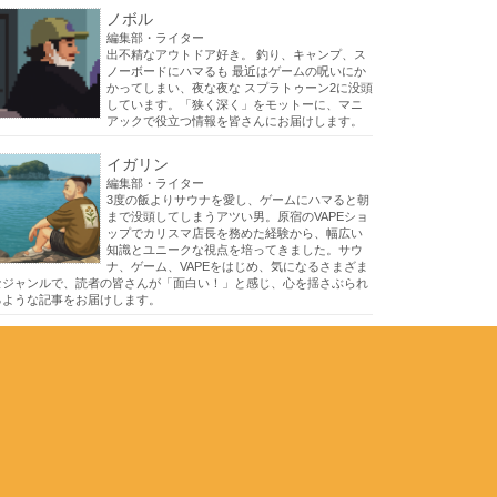
ノボル
編集部・ライター
出不精なアウトドア好き。 釣り、キャンプ、ス
ノーボードにハマるも 最近はゲームの呪いにか
かってしまい、夜な夜な スプラトゥーン2に没頭
しています。「狭く深く」をモットーに、マニ
アックで役立つ情報を皆さんにお届けします。
イガリン
編集部・ライター
3度の飯よりサウナを愛し、ゲームにハマると朝
まで没頭してしまうアツい男。原宿のVAPEショ
ップでカリスマ店長を務めた経験から、幅広い
知識とユニークな視点を培ってきました。サウ
ナ、ゲーム、VAPEをはじめ、気になるさまざま
なジャンルで、読者の皆さんが「面白い！」と感じ、心を揺さぶられ
るような記事をお届けします。