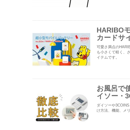
HARIB
カードサ
可愛さ満点のHAR
も小さくて軽く、
イテムです。
お風呂で
イソー・3
ダイソーや3COI
け方法、機能、メ