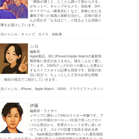
「興味が湧くと、とことん調べて形から入る」
がモットー。キャンプやカメラ、自転車、DIY、
ボードゲーム（麻雀含む）など、多岐にわたる
趣味で培った知識と経験を活かし、読者の皆さ
んが思わず「なるほど！」と唸るような深掘り
記事をお届けしています。
担当ジャンル：キャンプ、カメラ、自転車
シロ
編集長
Apple製品、特にiPhoneやApple Watchの最新情
報収集に余念がありません。猫をこよなく愛し
ています。100均グッズや日々の暮らしを豊かに
するライフスタイル記事も得意です。皆様の生
活に役立つ、ちょっとした工夫やお得な情報
を、独自の視点でご紹介していきます。
当ジャンル：iPhone、Apple Watch、100均、クラウドファンディン
グ
伊藤
編集部・ライター
メディアに携わって5年のライター伊藤です。ア
メリカや中国やヨーロッパ出張で培ったグロー
バルな視点から、世界のトレンドを常に追いか
けています。ゴルフや読書で知見を深める傍
ら、Apple製品の動向やVR/ARといった最先端技
術にもアンテナを張り、読者の皆さんの知的好奇心を刺激するコンテ