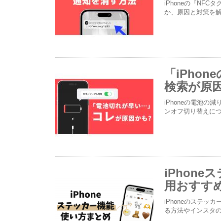
iPhoneの『N
か、原因と対策を
「iPho
検索が原
iPhoneの電池
ンオフ切り替えに
iPhon
用おすす
iPhoneのステ
る方法やインスタの