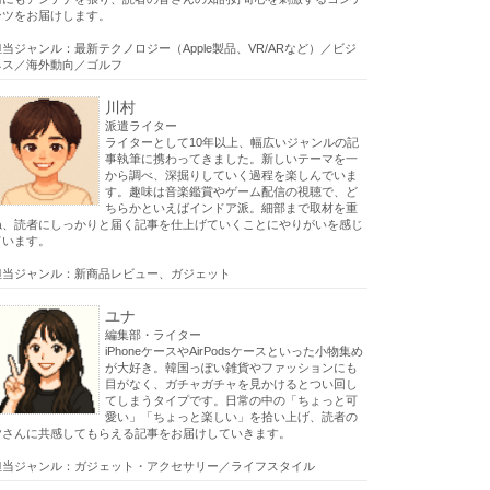
ンツをお届けします。
担当ジャンル：最新テクノロジー（Apple製品、VR/ARなど）／ビジ
ネス／海外動向／ゴルフ
川村
派遣ライター
ライターとして10年以上、幅広いジャンルの記
事執筆に携わってきました。新しいテーマを一
から調べ、深掘りしていく過程を楽しんでいま
す。趣味は音楽鑑賞やゲーム配信の視聴で、ど
ちらかといえばインドア派。細部まで取材を重
ね、読者にしっかりと届く記事を仕上げていくことにやりがいを感じ
ています。
担当ジャンル：新商品レビュー、ガジェット
ユナ
編集部・ライター
iPhoneケースやAirPodsケースといった小物集め
が大好き。韓国っぽい雑貨やファッションにも
目がなく、ガチャガチャを見かけるとつい回し
てしまうタイプです。日常の中の「ちょっと可
愛い」「ちょっと楽しい」を拾い上げ、読者の
皆さんに共感してもらえる記事をお届けしていきます。
担当ジャンル：ガジェット・アクセサリー／ライフスタイル