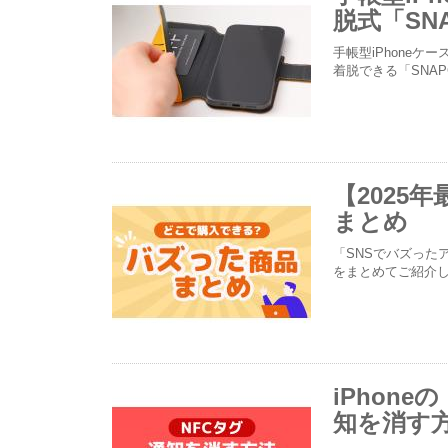
脱式「SNA
手帳型iPhoneケ
着脱できる「SNA
【2025
まとめ
「SNSでバズった
をまとめてご紹介
iPhon
知を消す