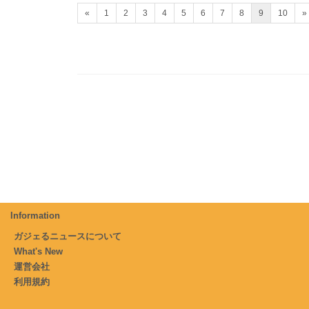
«
1
2
3
4
5
6
7
8
9
10
»
Information
ガジェるニュースについて
What's New
運営会社
利用規約