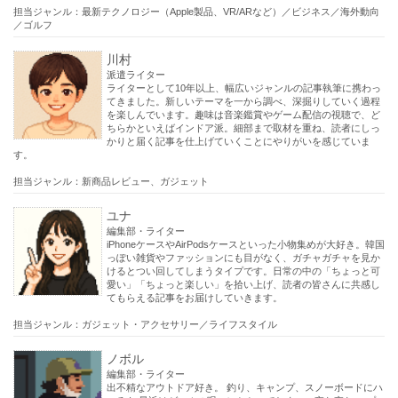
担当ジャンル：最新テクノロジー（Apple製品、VR/ARなど）／ビジネス／海外動向
／ゴルフ
川村
派遣ライター
ライターとして10年以上、幅広いジャンルの記事執筆に携わっ
てきました。新しいテーマを一から調べ、深掘りしていく過程
を楽しんでいます。趣味は音楽鑑賞やゲーム配信の視聴で、ど
ちらかといえばインドア派。細部まで取材を重ね、読者にしっ
かりと届く記事を仕上げていくことにやりがいを感じていま
す。
担当ジャンル：新商品レビュー、ガジェット
ユナ
編集部・ライター
iPhoneケースやAirPodsケースといった小物集めが大好き。韓国
っぽい雑貨やファッションにも目がなく、ガチャガチャを見か
けるとつい回してしまうタイプです。日常の中の「ちょっと可
愛い」「ちょっと楽しい」を拾い上げ、読者の皆さんに共感し
てもらえる記事をお届けしていきます。
担当ジャンル：ガジェット・アクセサリー／ライフスタイル
ノボル
編集部・ライター
出不精なアウトドア好き。 釣り、キャンプ、スノーボードにハ