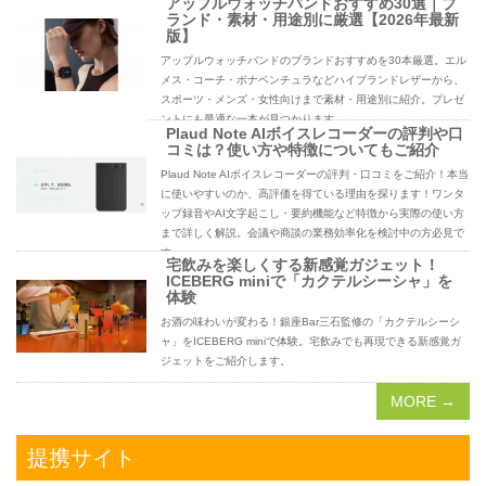
アップルウォッチバンドおすすめ30選｜ブ
ランド・素材・用途別に厳選【2026年最新
版】
アップルウォッチバンドのブランドおすすめを30本厳選。エル
メス・コーチ・ボナベンチュラなどハイブランドレザーから、
スポーツ・メンズ・女性向けまで素材・用途別に紹介。プレゼ
ントにも最適な一本が見つかります。
Plaud Note AIボイスレコーダーの評判や口
コミは？使い方や特徴についてもご紹介
Plaud Note AIボイスレコーダーの評判・口コミをご紹介！本当
に使いやすいのか、高評価を得ている理由を探ります！ワンタ
ップ録音やAI文字起こし・要約機能など特徴から実際の使い方
まで詳しく解説。会議や商談の業務効率化を検討中の方必見で
す。
宅飲みを楽しくする新感覚ガジェット！
ICEBERG miniで「カクテルシーシャ」を
体験
お酒の味わいが変わる！銀座Bar三石監修の「カクテルシーシ
ャ」をICEBERG miniで体験。宅飲みでも再現できる新感覚ガ
ジェットをご紹介します。
MORE →
提携サイト