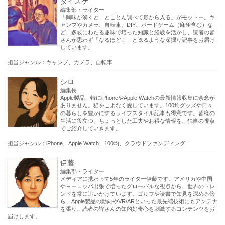
ダイスケ
編集部・ライター
「興味が湧くと、とことん調べて形から入る」がモットー。キ
ャンプやカメラ、自転車、DIY、ボードゲーム（麻雀含む）な
ど、多岐にわたる趣味で培った知識と経験を活かし、読者の皆
さんが思わず「なるほど！」と唸るような深掘り記事をお届け
しています。
担当ジャンル：キャンプ、カメラ、自転車
シロ
編集長
Apple製品、特にiPhoneやApple Watchの最新情報収集に余念が
ありません。猫をこよなく愛しています。100均グッズや日々
の暮らしを豊かにするライフスタイル記事も得意です。皆様の
生活に役立つ、ちょっとした工夫やお得な情報を、独自の視点
でご紹介していきます。
担当ジャンル：iPhone、Apple Watch、100均、クラウドファンディング
伊藤
編集部・ライター
メディアに携わって5年のライター伊藤です。アメリカや中国
やヨーロッパ出張で培ったグローバルな視点から、世界のトレ
ンドを常に追いかけています。ゴルフや読書で知見を深める傍
ら、Apple製品の動向やVR/ARといった最先端技術にもアンテナ
を張り、読者の皆さんの知的好奇心を刺激するコンテンツをお
届けします。