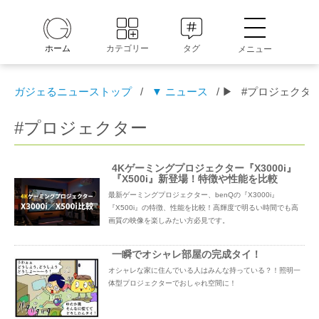
ホーム
カテゴリー
タグ
メニュー
ガジェるニューストップ
/
▼ ニュース
/ ▶
#プロジェクタ
#プロジェクター
4Kゲーミングプロジェクター『X3000i』
『X500i』新登場！特徴や性能を比較
最新ゲーミングプロジェクター、benQの『X3000i』
『X500i』の特徴、性能を比較！高輝度で明るい時間でも高
画質の映像を楽しみたい方必見です。
一瞬でオシャレ部屋の完成タイ！
オシャレな家に住んでいる人はみんな持っている？！照明一
体型プロジェクターでおしゃれ空間に！