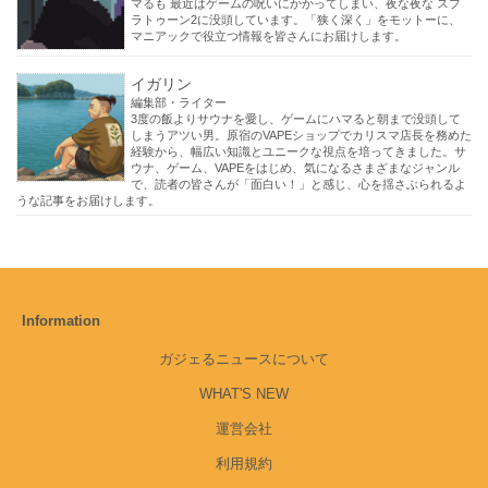
マるも 最近はゲームの呪いにかかってしまい、夜な夜な スプ
ラトゥーン2に没頭しています。「狭く深く」をモットーに、
マニアックで役立つ情報を皆さんにお届けします。
イガリン
編集部・ライター
3度の飯よりサウナを愛し、ゲームにハマると朝まで没頭して
しまうアツい男。原宿のVAPEショップでカリスマ店長を務めた
経験から、幅広い知識とユニークな視点を培ってきました。サ
ウナ、ゲーム、VAPEをはじめ、気になるさまざまなジャンル
で、読者の皆さんが「面白い！」と感じ、心を揺さぶられるよ
うな記事をお届けします。
Information
ガジェるニュースについて
WHAT'S NEW
運営会社
利用規約