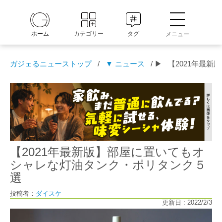
ホーム
カテゴリー
タグ
メニュー
ガジェるニューストップ
/
▼ ニュース
/ ▶
【2021年最
【2021年最新版】部屋に置いてもオ
シャレな灯油タンク・ポリタンク５
選
投稿者：
ダイスケ
更新日 : 2022/2/3