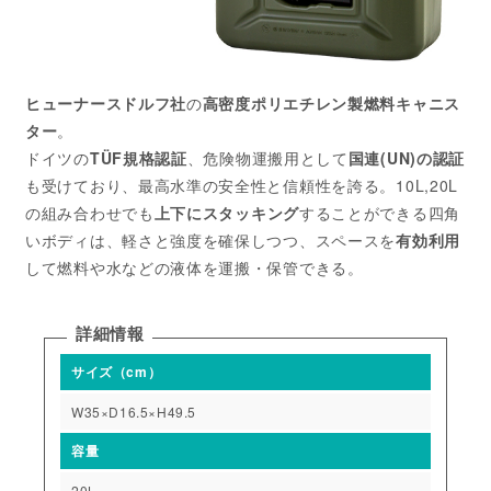
ヒューナースドルフ社
の
高密度ポリエチレン製燃料キャニス
ター
。
ドイツの
TÜF規格認証
、危険物運搬用として
国連(UN)の認証
も受けており、最高水準の安全性と信頼性を誇る。10L,20L
の組み合わせでも
上下にスタッキング
することができる四角
いボディは、軽さと強度を確保しつつ、スペースを
有効利用
して燃料や水などの液体を運搬・保管できる。
詳細情報
サイズ（cm）
W35×D16.5×H49.5
容量
20L