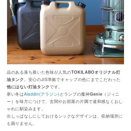
品のある落ち着いた色味が人気の
TOKILABOオリジナル灯
油タンク
。安心のJIS準拠でキャップの色にまでこだわった
他にはない灯油タンク
です。
寒い冬は
Aladdin(アラジン)
とランプの魔神
Genie
（ジィニ
ー）を味方につけて、玄関やお部屋の片隅で違和感なくおし
ゃれに馴染みます。
出しっぱなしにしておけるシックなデザインは、収納場所に
も困りません。