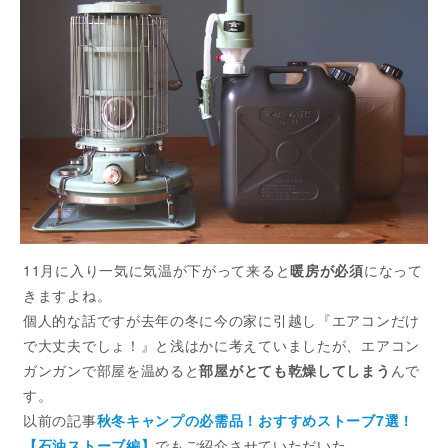
11月に入り一気に気温が下がって来ると
暖房が必須
になって
きますよね。
個人的な話ですが去年の冬に今の家に引越し『エアコンだけ
で大丈夫でしょ！』と浅はかに考えていましたが、エアコン
ガンガンで部屋を温めると
部屋がとても乾燥してしまう
んで
す。
以前の記事
秋冬キャンプの必需品！おすすめストーブ7選！
【石油ストーブ編】
でもご紹介させていただいた