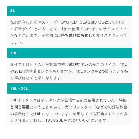
5L
私の購入した石油ストーブ"TOYOTOMI CLASSIC CL-250"のタン
ク容量が4.9Lということで、1泊の使用であればこのサイズでいい
かなと思います。基本的には
持ち運びに特化したサイズ
と言えるで
しょう。
10L
女性でも灯油を入れた状態で
持ち運びやすい
のがこのサイズ。18L
や20Lの大容量タンクもありますが、10Lタンクを2つ買うことで持
ち運びはとても楽になります。
18L・20L
18Lポリタンクはポリタンクが登場する前に使用されていた
一斗缶
と同じ容量
ということもあり、ガソリンスタンドなどでの灯油料金
の表示は1Lと18Lになっています。使用している石油ストーブのタ
ンク容量と比較し、18Lか20Lを選ぶといいと思います。