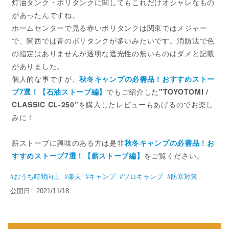
灯油タンク・ポリタンクに関してもこれだけオシャレなもの
があったんですね。
ホームセンターで見る赤いポリタンクは関東ではメジャー
で、関西では青のポリタンクが多いみたいです。消防法で色
の指定はありませんが透明な遮光性の無いものはダメと記載
がありました。
個人的な事ですが、
秋冬キャンプの必需品！おすすめストー
ブ7選！【石油ストーブ編】
でもご紹介した
"TOYOTOMI /
CLASSIC CL-250”
を購入したレビューもあげるのでお楽し
みに！
薪ストーブに興味のある方は是非
秋冬キャンプの必需品！お
すすめストーブ7選！【薪ストーブ編】
をご覧ください。
#おうち時間向上
#楽天
#キャンプ
#ソロキャンプ
#防寒対策
公開日 : 2021/11/18