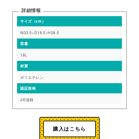
詳細情報
サイズ（cm）
W33.5×D18.5×H38.5
容量
18L
材質
ポリエチレン
認証規格
JIS規格
購入はこちら