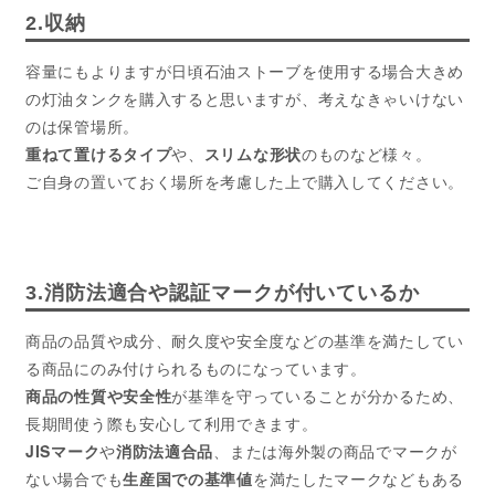
2.収納
容量にもよりますが日頃石油ストーブを使用する場合大きめ
の灯油タンクを購入すると思いますが、考えなきゃいけない
のは保管場所。
重ねて置けるタイプ
や、
スリムな形状
のものなど様々。
ご自身の置いておく場所を考慮した上で購入してください。
3.消防法適合や認証マークが付いているか
商品の品質や成分、耐久度や安全度などの基準を満たしてい
る商品にのみ付けられるものになっています。
商品の性質や安全性
が基準を守っていることが分かるため、
長期間使う際も安心して利用できます。
JISマーク
や
消防法適合品
、または海外製の商品でマークが
ない場合でも
生産国での基準値
を満たしたマークなどもある