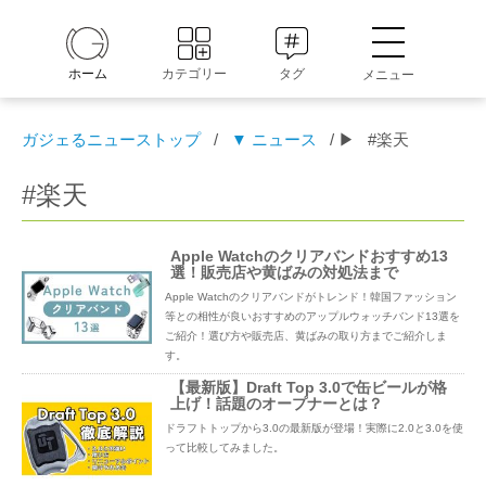
ホーム
カテゴリー
タグ
メニュー
ガジェるニューストップ
/
▼ ニュース
/ ▶
#楽天
#楽天
Apple Watchのクリアバンドおすすめ13
選！販売店や黄ばみの対処法まで
Apple Watchのクリアバンドがトレンド！韓国ファッション
等との相性が良いおすすめのアップルウォッチバンド13選を
ご紹介！選び方や販売店、黄ばみの取り方までご紹介しま
す。
【最新版】Draft Top 3.0で缶ビールが格
上げ！話題のオープナーとは？
ドラフトトップから3.0の最新版が登場！実際に2.0と3.0を使
って比較してみました。