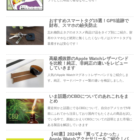
ラッとした布団で寝るならこちら！
おすすめスマートタグ15選！GPS追跡で
財布、スマホの紛失防止
忘れ物防止タグのオススメ商品17品をタイプ別にご紹介。財
布やスマホなど絶対に無くしたくないモノはスマートタグを
装着すれば安心です！
高級感抜群のApple Watchレザーバンド
を比較！純正、非純正の違いをレビュー
していきます
人気のApple Watchマグネットレザーバンドをご紹介しま
す。純正、サードパーティー製の違いを検証しました。
いま話題のCBDについてのあれこれをま
とめ
最近何かと話題にでるCBDについて、自分がアメリカで5年
前にふれてから注目しており国内でもたくさんの商品を試し
ている中で、原始にかえりCBDについての説明とまた市場に
ある製品を解説していきます
【40選】2024年「買ってよかった」
Apple Watchアクセサリーをご紹介！バ