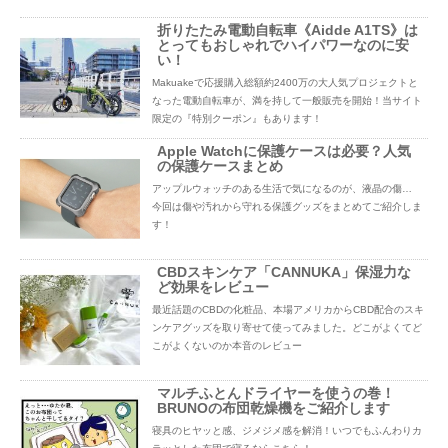
折りたたみ電動自転車《Aidde A1TS》は
とってもおしゃれでハイパワーなのに安
い！
Makuakeで応援購入総額約2400万の大人気プロジェクトと
なった電動自転車が、満を持して一般販売を開始！当サイト
限定の『特別クーポン』もあります！
Apple Watchに保護ケースは必要？人気
の保護ケースまとめ
アップルウォッチのある生活で気になるのが、液晶の傷…
今回は傷や汚れから守れる保護グッズをまとめてご紹介しま
す！
CBDスキンケア「CANNUKA」保湿力な
ど効果をレビュー
最近話題のCBDの化粧品、本場アメリカからCBD配合のスキ
ンケアグッズを取り寄せて使ってみました。どこがよくてど
こがよくないのか本音のレビュー
マルチふとんドライヤーを使うの巻！
BRUNOの布団乾燥機をご紹介します
寝具のヒヤッと感、ジメジメ感を解消！いつでもふんわりカ