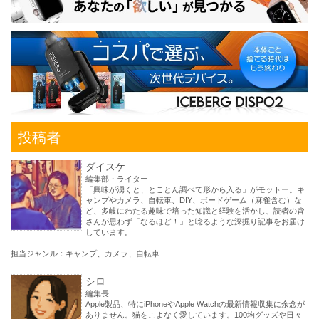
投稿者
ダイスケ
編集部・ライター
「興味が湧くと、とことん調べて形から入る」がモットー。キ
ャンプやカメラ、自転車、DIY、ボードゲーム（麻雀含む）な
ど、多岐にわたる趣味で培った知識と経験を活かし、読者の皆
さんが思わず「なるほど！」と唸るような深掘り記事をお届け
しています。
担当ジャンル：キャンプ、カメラ、自転車
シロ
編集長
Apple製品、特にiPhoneやApple Watchの最新情報収集に余念が
ありません。猫をこよなく愛しています。100均グッズや日々