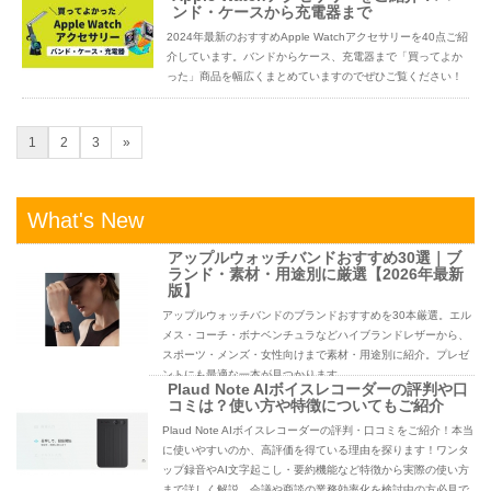
ンド・ケースから充電器まで
2024年最新のおすすめApple Watchアクセサリーを40点ご紹
介しています。バンドからケース、充電器まで「買ってよか
った」商品を幅広くまとめていますのでぜひご覧ください！
1
2
3
»
What's New
アップルウォッチバンドおすすめ30選｜ブ
ランド・素材・用途別に厳選【2026年最新
版】
アップルウォッチバンドのブランドおすすめを30本厳選。エル
メス・コーチ・ボナベンチュラなどハイブランドレザーから、
スポーツ・メンズ・女性向けまで素材・用途別に紹介。プレゼ
ントにも最適な一本が見つかります。
Plaud Note AIボイスレコーダーの評判や口
コミは？使い方や特徴についてもご紹介
Plaud Note AIボイスレコーダーの評判・口コミをご紹介！本当
に使いやすいのか、高評価を得ている理由を探ります！ワンタ
ップ録音やAI文字起こし・要約機能など特徴から実際の使い方
まで詳しく解説。会議や商談の業務効率化を検討中の方必見で