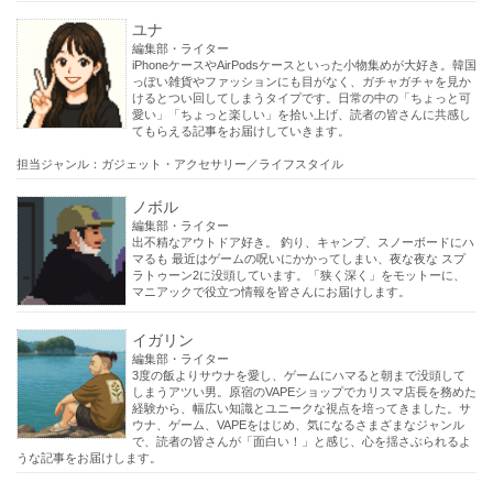
ユナ
編集部・ライター
iPhoneケースやAirPodsケースといった小物集めが大好き。韓国
っぽい雑貨やファッションにも目がなく、ガチャガチャを見か
けるとつい回してしまうタイプです。日常の中の「ちょっと可
愛い」「ちょっと楽しい」を拾い上げ、読者の皆さんに共感し
てもらえる記事をお届けしていきます。
担当ジャンル：ガジェット・アクセサリー／ライフスタイル
ノボル
編集部・ライター
出不精なアウトドア好き。 釣り、キャンプ、スノーボードにハ
マるも 最近はゲームの呪いにかかってしまい、夜な夜な スプ
ラトゥーン2に没頭しています。「狭く深く」をモットーに、
マニアックで役立つ情報を皆さんにお届けします。
イガリン
編集部・ライター
3度の飯よりサウナを愛し、ゲームにハマると朝まで没頭して
しまうアツい男。原宿のVAPEショップでカリスマ店長を務めた
経験から、幅広い知識とユニークな視点を培ってきました。サ
ウナ、ゲーム、VAPEをはじめ、気になるさまざまなジャンル
で、読者の皆さんが「面白い！」と感じ、心を揺さぶられるよ
うな記事をお届けします。