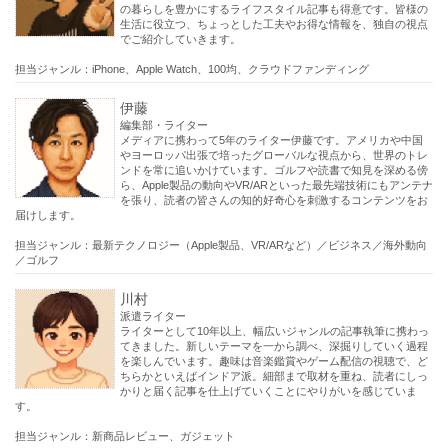
の暮らしを豊かにするライフスタイル記事も得意です。皆様の
生活に役立つ、ちょっとした工夫やお得な情報を、独自の視点
でご紹介していきます。
担当ジャンル：iPhone、Apple Watch、100均、クラウドファンディング
伊藤
編集部・ライター
メディアに携わって5年のライター伊藤です。アメリカや中国
やヨーロッパ出張で培ったグローバルな視点から、世界のトレ
ンドを常に追いかけています。ゴルフや読書で知見を深める傍
ら、Apple製品の動向やVR/ARといった最先端技術にもアンテナ
を張り、読者の皆さんの知的好奇心を刺激するコンテンツをお
届けします。
担当ジャンル：最新テクノロジー（Apple製品、VR/ARなど）／ビジネス／海外動向
／ゴルフ
川村
派遣ライター
ライターとして10年以上、幅広いジャンルの記事執筆に携わっ
てきました。新しいテーマを一から調べ、深掘りしていく過程
を楽しんでいます。趣味は音楽鑑賞やゲーム配信の視聴で、ど
ちらかといえばインドア派。細部まで取材を重ね、読者にしっ
かりと届く記事を仕上げていくことにやりがいを感じていま
す。
担当ジャンル：新商品レビュー、ガジェット