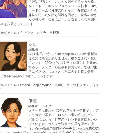
「興味が湧くと、とことん調べて形から入る」
がモットー。キャンプやカメラ、自転車、DIY、
ボードゲーム（麻雀含む）など、多岐にわたる
趣味で培った知識と経験を活かし、読者の皆さ
んが思わず「なるほど！」と唸るような深掘り
記事をお届けしています。
担当ジャンル：キャンプ、カメラ、自転車
シロ
編集長
Apple製品、特にiPhoneやApple Watchの最新情
報収集に余念がありません。猫をこよなく愛し
ています。100均グッズや日々の暮らしを豊かに
するライフスタイル記事も得意です。皆様の生
活に役立つ、ちょっとした工夫やお得な情報
を、独自の視点でご紹介していきます。
当ジャンル：iPhone、Apple Watch、100均、クラウドファンディン
グ
伊藤
編集部・ライター
メディアに携わって5年のライター伊藤です。ア
メリカや中国やヨーロッパ出張で培ったグロー
バルな視点から、世界のトレンドを常に追いか
けています。ゴルフや読書で知見を深める傍
ら、Apple製品の動向やVR/ARといった最先端技
術にもアンテナを張り、読者の皆さんの知的好奇心を刺激するコンテ