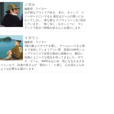
ノボル
編集部・ライター
出不精なアウトドア好き。 釣り、キャンプ、ス
ノーボードにハマるも 最近はゲームの呪いにか
かってしまい、夜な夜な スプラトゥーン2に没頭
しています。「狭く深く」をモットーに、マニ
アックで役立つ情報を皆さんにお届けします。
イガリン
編集部・ライター
3度の飯よりサウナを愛し、ゲームにハマると朝
まで没頭してしまうアツい男。原宿のVAPEショ
ップでカリスマ店長を務めた経験から、幅広い
知識とユニークな視点を培ってきました。サウ
ナ、ゲーム、VAPEをはじめ、気になるさまざま
なジャンルで、読者の皆さんが「面白い！」と感じ、心を揺さぶられ
るような記事をお届けします。