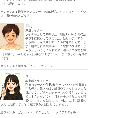
ンツをお届けします。
担当ジャンル：最新テクノロジー（Apple製品、VR/ARなど）／ビジ
ネス／海外動向／ゴルフ
川村
派遣ライター
ライターとして10年以上、幅広いジャンルの記
事執筆に携わってきました。新しいテーマを一
から調べ、深掘りしていく過程を楽しんでいま
す。趣味は音楽鑑賞やゲーム配信の視聴で、ど
ちらかといえばインドア派。細部まで取材を重
ね、読者にしっかりと届く記事を仕上げていくことにやりがいを感じ
ています。
担当ジャンル：新商品レビュー、ガジェット
ユナ
編集部・ライター
iPhoneケースやAirPodsケースといった小物集め
が大好き。韓国っぽい雑貨やファッションにも
目がなく、ガチャガチャを見かけるとつい回し
てしまうタイプです。日常の中の「ちょっと可
愛い」「ちょっと楽しい」を拾い上げ、読者の
皆さんに共感してもらえる記事をお届けしていきます。
担当ジャンル：ガジェット・アクセサリー／ライフスタイル