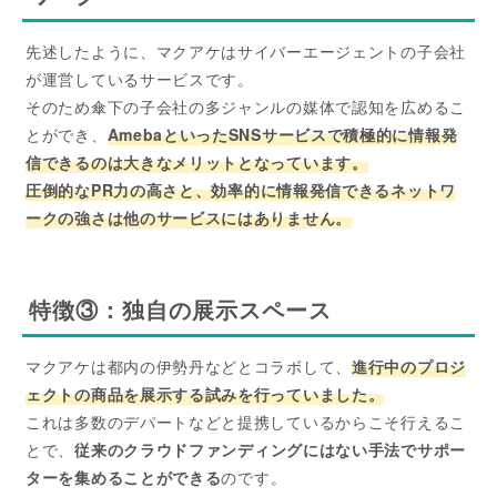
先述したように、マクアケはサイバーエージェントの子会社
が運営しているサービスです。
そのため傘下の子会社の多ジャンルの媒体で認知を広めるこ
とができ、
AmebaといったSNSサービスで積極的に情報発
信できるのは大きなメリットとなっています。
圧倒的なPR力の高さ
と、
効率的に情報発信できるネットワ
ークの強さ
は他のサービスにはありません。
特徴③：独自の展示スペース
マクアケは都内の伊勢丹などとコラボして、
進行中のプロジ
ェクトの商品を展示する試みを行っていました。
これは多数のデパートなどと提携しているからこそ行えるこ
とで、
従来のクラウドファンディングにはない手法でサポー
ターを集めることができる
のです。