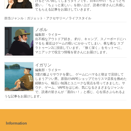
けるとつい回してしまうタイプです。日常の中の「ちょっと可
愛い」「ちょっと楽しい」を拾い上げ、読者の皆さんに共感し
てもらえる記事をお届けしていきます。
担当ジャンル：ガジェット・アクセサリー／ライフスタイル
ノボル
編集部・ライター
出不精なアウトドア好き。 釣り、キャンプ、スノーボードにハ
マるも 最近はゲームの呪いにかかってしまい、夜な夜な スプ
ラトゥーン2に没頭しています。「狭く深く」をモットーに、
マニアックで役立つ情報を皆さんにお届けします。
イガリン
編集部・ライター
3度の飯よりサウナを愛し、ゲームにハマると朝まで没頭して
しまうアツい男。原宿のVAPEショップでカリスマ店長を務めた
経験から、幅広い知識とユニークな視点を培ってきました。サ
ウナ、ゲーム、VAPEをはじめ、気になるさまざまなジャンル
で、読者の皆さんが「面白い！」と感じ、心を揺さぶられるよ
うな記事をお届けします。
Information