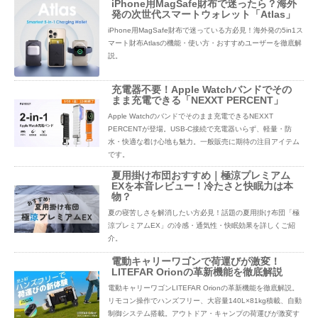
iPhone用MagSafe財布で迷ったら？海外
発の次世代スマートウォレット「Atlas」
iPhone用MagSafe財布で迷っている方必見！海外発の5in1ス
マート財布Atlasの機能・使い方・おすすめユーザーを徹底解
説。
充電器不要！Apple Watchバンドでその
まま充電できる「NEXXT PERCENT」
Apple Watchのバンドでそのまま充電できるNEXXT
PERCENTが登場。USB-C接続で充電器いらず、軽量・防
水・快適な着け心地も魅力。一般販売に期待の注目アイテム
です。
夏用掛け布団おすすめ｜極涼プレミアム
EXを本音レビュー！冷たさと快眠力は本
物？
夏の寝苦しさを解消したい方必見！話題の夏用掛け布団「極
涼プレミアムEX」の冷感・通気性・快眠効果を詳しくご紹
介。
電動キャリーワゴンで荷運びが激変！
LITEFAR Orionの革新機能を徹底解説
電動キャリーワゴンLITEFAR Orionの革新機能を徹底解説。
リモコン操作でハンズフリー、大容量140L×81kg積載、自動
制御システム搭載。アウトドア・キャンプの荷運びが激変す