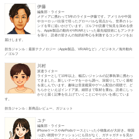
伊藤
編集部・ライター
メディアに携わって5年のライター伊藤です。アメリカや中国
やヨーロッパ出張で培ったグローバルな視点から、世界のトレ
ンドを常に追いかけています。ゴルフや読書で知見を深める傍
ら、Apple製品の動向やVR/ARといった最先端技術にもアンテナ
を張り、読者の皆さんの知的好奇心を刺激するコンテンツをお
届けします。
担当ジャンル：最新テクノロジー（Apple製品、VR/ARなど）／ビジネス／海外動向
／ゴルフ
川村
派遣ライター
ライターとして10年以上、幅広いジャンルの記事執筆に携わっ
てきました。新しいテーマを一から調べ、深掘りしていく過程
を楽しんでいます。趣味は音楽鑑賞やゲーム配信の視聴で、ど
ちらかといえばインドア派。細部まで取材を重ね、読者にしっ
かりと届く記事を仕上げていくことにやりがいを感じていま
す。
担当ジャンル：新商品レビュー、ガジェット
ユナ
編集部・ライター
iPhoneケースやAirPodsケースといった小物集めが大好き。韓国
っぽい雑貨やファッションにも目がなく、ガチャガチャを見か