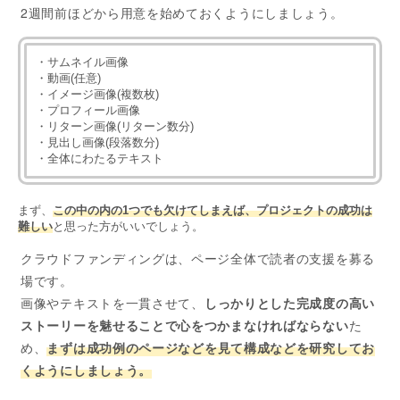
2週間前ほどから用意を始めておくようにしましょう。
・サムネイル画像
・動画(任意)
・イメージ画像(複数枚)
・プロフィール画像
・リターン画像(リターン数分)
・見出し画像(段落数分)
・全体にわたるテキスト
まず、
この中の内の1つでも欠けてしまえば、プロジェクトの成功は
難しい
と思った方がいいでしょう。
クラウドファンディングは、ページ全体で読者の支援を募る
場です。
画像やテキストを一貫させて、
しっかりとした完成度の高い
ストーリーを魅せることで心をつかまなければならない
た
め、
まずは成功例のページなどを見て構成などを研究してお
くようにしましょう。