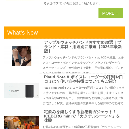
る次世代ワゴンの魅力を詳しく紹介します。
MORE →
What's New
アップルウォッチバンドおすすめ30選｜ブ
ランド・素材・用途別に厳選【2026年最新
版】
アップルウォッチバンドのブランドおすすめを30本厳選。エル
メス・コーチ・ボナベンチュラなどハイブランドレザーから、
スポーツ・メンズ・女性向けまで素材・用途別に紹介。プレゼ
ントにも最適な一本が見つかります。
Plaud Note AIボイスレコーダーの評判や口
コミは？使い方や特徴についてもご紹介
Plaud Note AIボイスレコーダーの評判・口コミをご紹介！本当
に使いやすいのか、高評価を得ている理由を探ります！ワンタ
ップ録音やAI文字起こし・要約機能など特徴から実際の使い方
まで詳しく解説。会議や商談の業務効率化を検討中の方必見で
す。
宅飲みを楽しくする新感覚ガジェット！
ICEBERG miniで「カクテルシーシャ」を
体験
お酒の味わいが変わる！銀座Bar三石監修の「カクテルシーシ