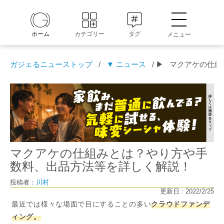
ホーム
カテゴリー
タグ
メニュー
ガジェるニューストップ
/
▼ ニュース
/ ▶
マクアケの仕組
マクアケの仕組みとは？やり方や手
数料、出品方法等を詳しく解説！
投稿者：
川村
更新日 : 2022/2/25
最近では様々な場面で目にすることの多い
クラウドファンデ
ィング。