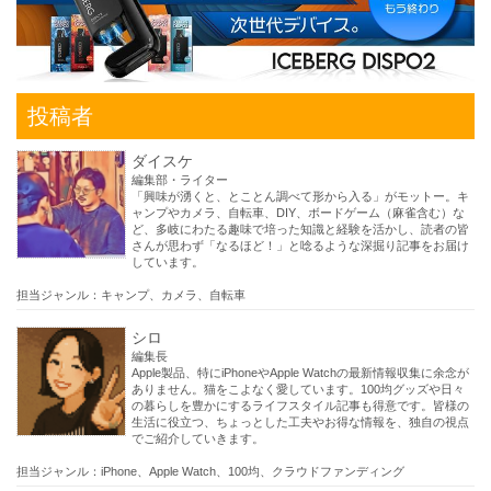
投稿者
ダイスケ
編集部・ライター
「興味が湧くと、とことん調べて形から入る」がモットー。キ
ャンプやカメラ、自転車、DIY、ボードゲーム（麻雀含む）な
ど、多岐にわたる趣味で培った知識と経験を活かし、読者の皆
さんが思わず「なるほど！」と唸るような深掘り記事をお届け
しています。
担当ジャンル：キャンプ、カメラ、自転車
シロ
編集長
Apple製品、特にiPhoneやApple Watchの最新情報収集に余念が
ありません。猫をこよなく愛しています。100均グッズや日々
の暮らしを豊かにするライフスタイル記事も得意です。皆様の
生活に役立つ、ちょっとした工夫やお得な情報を、独自の視点
でご紹介していきます。
担当ジャンル：iPhone、Apple Watch、100均、クラウドファンディング