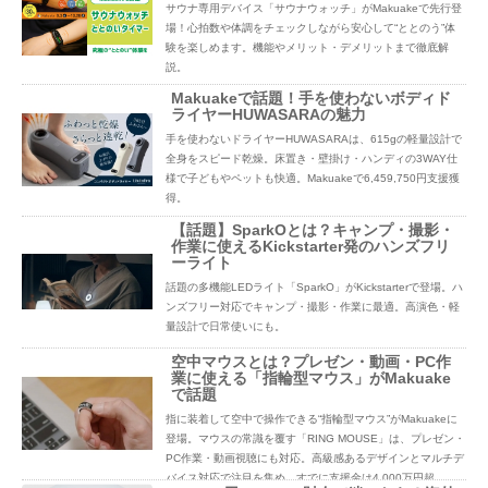
サウナ専用デバイス「サウナウォッチ」がMakuakeで先行登
場！心拍数や体調をチェックしながら安心して“ととのう”体
験を楽しめます。機能やメリット・デメリットまで徹底解
説。
Makuakeで話題！手を使わないボディド
ライヤーHUWASARAの魅力
手を使わないドライヤーHUWASARAは、615gの軽量設計で
全身をスピード乾燥。床置き・壁掛け・ハンディの3WAY仕
様で子どもやペットも快適。Makuakeで6,459,750円支援獲
得。
【話題】SparkOとは？キャンプ・撮影・
作業に使えるKickstarter発のハンズフリ
ーライト
話題の多機能LEDライト「SparkO」がKickstarterで登場。ハ
ンズフリー対応でキャンプ・撮影・作業に最適。高演色・軽
量設計で日常使いにも。
空中マウスとは？プレゼン・動画・PC作
業に使える「指輪型マウス」がMakuake
で話題
指に装着して空中で操作できる“指輪型マウス”がMakuakeに
登場。マウスの常識を覆す「RING MOUSE」は、プレゼン・
PC作業・動画視聴にも対応。高級感あるデザインとマルチデ
バイス対応で注目を集め、すでに支援金は4,000万円超。