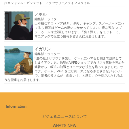
担当ジャンル：ガジェット・アクセサリー／ライフスタイル
ノボル
編集部・ライター
出不精なアウトドア好き。 釣り、キャンプ、スノーボードにハ
マるも 最近はゲームの呪いにかかってしまい、夜な夜な スプ
ラトゥーン2に没頭しています。「狭く深く」をモットーに、
マニアックで役立つ情報を皆さんにお届けします。
イガリン
編集部・ライター
3度の飯よりサウナを愛し、ゲームにハマると朝まで没頭して
しまうアツい男。原宿のVAPEショップでカリスマ店長を務めた
経験から、幅広い知識とユニークな視点を培ってきました。サ
ウナ、ゲーム、VAPEをはじめ、気になるさまざまなジャンル
で、読者の皆さんが「面白い！」と感じ、心を揺さぶられるよ
うな記事をお届けします。
Information
ガジェるニュースについて
WHAT'S NEW