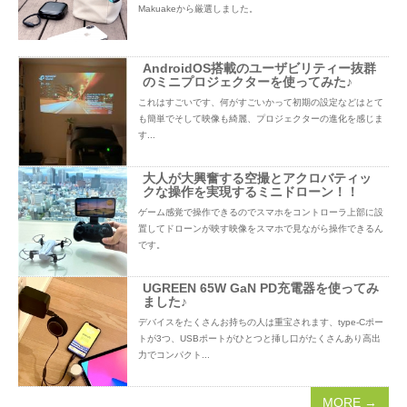
Makuakeから厳選しました。
AndroidOS搭載のユーザビリティー抜群
のミニプロジェクターを使ってみた♪
これはすごいです、何がすごいかって初期の設定などはとて
も簡単でそして映像も綺麗、プロジェクターの進化を感じま
す...
大人が大興奮する空撮とアクロバティッ
クな操作を実現するミニドローン！！
ゲーム感覚で操作できるのでスマホをコントローラ上部に設
置してドローンが映す映像をスマホで見ながら操作できるん
です。
UGREEN 65W GaN PD充電器を使ってみ
ました♪
デバイスをたくさんお持ちの人は重宝されます、type-Cポー
トが3つ、USBポートがひとつと挿し口がたくさんあり高出
力でコンパクト...
MORE →