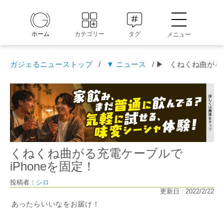
ホーム
カテゴリー
タグ
メニュー
ガジェるニューストップ
/
▼ ニュース
/ ▶
くねくね曲がる充
くねくね曲がる充電ケーブルで
iPhoneを固定！
投稿者：
シロ
更新日 : 2022/2/22
あったらいいなをお届け！