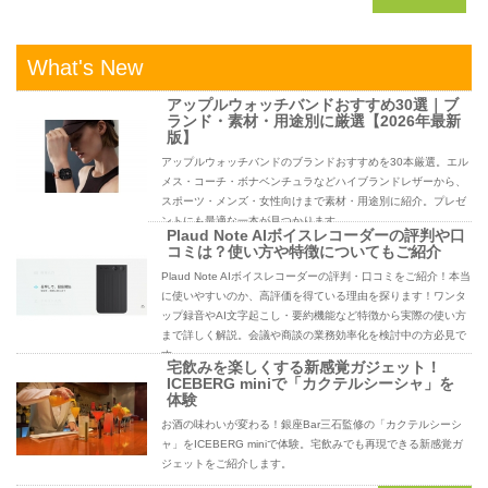
What's New
アップルウォッチバンドおすすめ30選｜ブ
ランド・素材・用途別に厳選【2026年最新
版】
アップルウォッチバンドのブランドおすすめを30本厳選。エル
メス・コーチ・ボナベンチュラなどハイブランドレザーから、
スポーツ・メンズ・女性向けまで素材・用途別に紹介。プレゼ
ントにも最適な一本が見つかります。
Plaud Note AIボイスレコーダーの評判や口
コミは？使い方や特徴についてもご紹介
Plaud Note AIボイスレコーダーの評判・口コミをご紹介！本当
に使いやすいのか、高評価を得ている理由を探ります！ワンタ
ップ録音やAI文字起こし・要約機能など特徴から実際の使い方
まで詳しく解説。会議や商談の業務効率化を検討中の方必見で
す。
宅飲みを楽しくする新感覚ガジェット！
ICEBERG miniで「カクテルシーシャ」を
体験
お酒の味わいが変わる！銀座Bar三石監修の「カクテルシーシ
ャ」をICEBERG miniで体験。宅飲みでも再現できる新感覚ガ
ジェットをご紹介します。