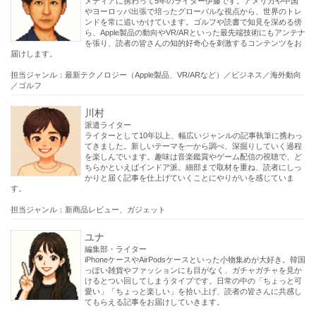
メディアに携わって5年のライター伊藤です。アメリカや中国
やヨーロッパ出張で培ったグローバルな視点から、世界のトレ
ンドを常に追いかけています。ゴルフや読書で知見を深める傍
ら、Apple製品の動向やVR/ARといった最先端技術にもアンテナ
を張り、読者の皆さんの知的好奇心を刺激するコンテンツをお
届けします。
担当ジャンル：最新テクノロジー（Apple製品、VR/ARなど）／ビジネス／海外動向
／ゴルフ
川村
派遣ライター
ライターとして10年以上、幅広いジャンルの記事執筆に携わっ
てきました。新しいテーマを一から調べ、深掘りしていく過程
を楽しんでいます。趣味は音楽鑑賞やゲーム配信の視聴で、ど
ちらかといえばインドア派。細部まで取材を重ね、読者にしっ
かりと届く記事を仕上げていくことにやりがいを感じていま
す。
担当ジャンル：新商品レビュー、ガジェット
ユナ
編集部・ライター
iPhoneケースやAirPodsケースといった小物集めが大好き。韓国
っぽい雑貨やファッションにも目がなく、ガチャガチャを見か
けるとつい回してしまうタイプです。日常の中の「ちょっと可
愛い」「ちょっと楽しい」を拾い上げ、読者の皆さんに共感し
てもらえる記事をお届けしていきます。