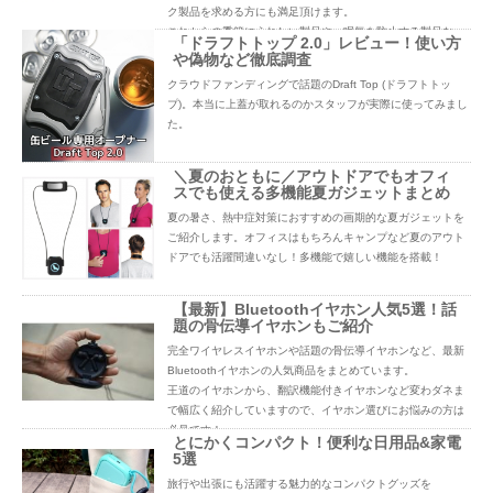
ク製品を求める方にも満足頂けます。
これからの季節にうれしい製品や、眠気を防止する製品な
「ドラフトトップ 2.0」レビュー！使い方
ど、痒い所に手の届く製品が勢ぞろい！
や偽物など徹底調査
クラウドファンディングで話題のDraft Top (ドラフトトッ
プ)。本当に上蓋が取れるのかスタッフが実際に使ってみまし
た。
＼夏のおともに／アウトドアでもオフィ
スでも使える多機能夏ガジェットまとめ
夏の暑さ、熱中症対策におすすめの画期的な夏ガジェットを
ご紹介します。オフィスはもちろんキャンプなど夏のアウト
ドアでも活躍間違いなし！多機能で嬉しい機能を搭載！
【最新】Bluetoothイヤホン人気5選！話
題の骨伝導イヤホンもご紹介
完全ワイヤレスイヤホンや話題の骨伝導イヤホンなど、最新
Bluetoothイヤホンの人気商品をまとめています。
王道のイヤホンから、翻訳機能付きイヤホンなど変わダネま
で幅広く紹介していますので、イヤホン選びにお悩みの方は
必見です！
とにかくコンパクト！便利な日用品&家電
5選
旅行や出張にも活躍する魅力的なコンパクトグッズを