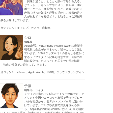
「興味が湧くと、とことん調べて形から入る」
がモットー。キャンプやカメラ、自転車、DIY、
ボードゲーム（麻雀含む）など、多岐にわたる
趣味で培った知識と経験を活かし、読者の皆さ
んが思わず「なるほど！」と唸るような深掘り
記事をお届けしています。
担当ジャンル：キャンプ、カメラ、自転車
シロ
編集長
Apple製品、特にiPhoneやApple Watchの最新情
報収集に余念がありません。猫をこよなく愛し
ています。100均グッズや日々の暮らしを豊かに
するライフスタイル記事も得意です。皆様の生
活に役立つ、ちょっとした工夫やお得な情報
を、独自の視点でご紹介していきます。
当ジャンル：iPhone、Apple Watch、100均、クラウドファンディン
グ
伊藤
編集部・ライター
メディアに携わって5年のライター伊藤です。ア
メリカや中国やヨーロッパ出張で培ったグロー
バルな視点から、世界のトレンドを常に追いか
けています。ゴルフや読書で知見を深める傍
ら、Apple製品の動向やVR/ARといった最先端技
術にもアンテナを張り、読者の皆さんの知的好奇心を刺激するコンテ