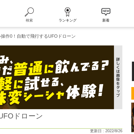
検索
ランキング
新着
い操作0！自動で飛行するUFOドローン
UFOドローン
更新日 : 2022/8/26