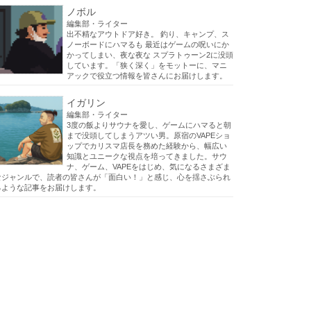
ノボル
編集部・ライター
出不精なアウトドア好き。 釣り、キャンプ、ス
ノーボードにハマるも 最近はゲームの呪いにか
かってしまい、夜な夜な スプラトゥーン2に没頭
しています。「狭く深く」をモットーに、マニ
アックで役立つ情報を皆さんにお届けします。
イガリン
編集部・ライター
3度の飯よりサウナを愛し、ゲームにハマると朝
まで没頭してしまうアツい男。原宿のVAPEショ
ップでカリスマ店長を務めた経験から、幅広い
知識とユニークな視点を培ってきました。サウ
ナ、ゲーム、VAPEをはじめ、気になるさまざま
なジャンルで、読者の皆さんが「面白い！」と感じ、心を揺さぶられ
るような記事をお届けします。