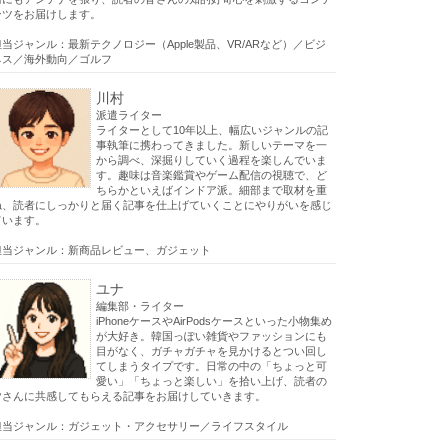
ンツをお届けします。
担当ジャンル：最新テクノロジー（Apple製品、VR/ARなど）／ビジ
ネス／海外動向／ゴルフ
川村
派遣ライター
ライターとして10年以上、幅広いジャンルの記
事執筆に携わってきました。新しいテーマを一
から調べ、深掘りしていく過程を楽しんでいま
す。趣味は音楽鑑賞やゲーム配信の視聴で、ど
ちらかといえばインドア派。細部まで取材を重
ね、読者にしっかりと届く記事を仕上げていくことにやりがいを感じ
ています。
担当ジャンル：新商品レビュー、ガジェット
ユナ
編集部・ライター
iPhoneケースやAirPodsケースといった小物集め
が大好き。韓国っぽい雑貨やファッションにも
目がなく、ガチャガチャを見かけるとつい回し
てしまうタイプです。日常の中の「ちょっと可
愛い」「ちょっと楽しい」を拾い上げ、読者の
皆さんに共感してもらえる記事をお届けしていきます。
担当ジャンル：ガジェット・アクセサリー／ライフスタイル