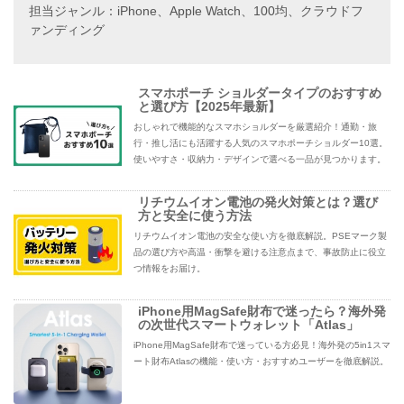
担当ジャンル：iPhone、Apple Watch、100均、クラウドフ
ァンディング
スマホポーチ ショルダータイプのおすすめ
と選び方【2025年最新】
おしゃれで機能的なスマホショルダーを厳選紹介！通勤・旅
行・推し活にも活躍する人気のスマホポーチショルダー10選。
使いやすさ・収納力・デザインで選べる一品が見つかります。
リチウムイオン電池の発火対策とは？選び
方と安全に使う方法
リチウムイオン電池の安全な使い方を徹底解説。PSEマーク製
品の選び方や高温・衝撃を避ける注意点まで、事故防止に役立
つ情報をお届け。
iPhone用MagSafe財布で迷ったら？海外発
の次世代スマートウォレット「Atlas」
iPhone用MagSafe財布で迷っている方必見！海外発の5in1スマ
ート財布Atlasの機能・使い方・おすすめユーザーを徹底解説。