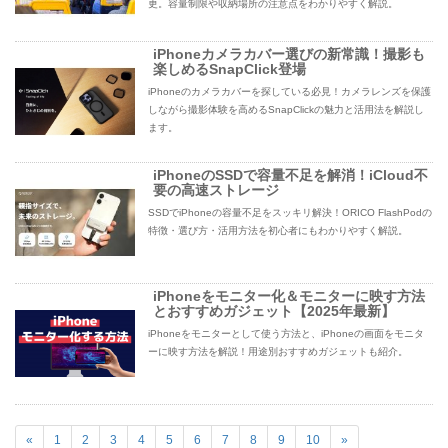
更。容量制限や収納場所の注意点をわかりやすく解説。
iPhoneカメラカバー選びの新常識！撮影も
楽しめるSnapClick登場
iPhoneのカメラカバーを探している必見！カメラレンズを保護
しながら撮影体験を高めるSnapClickの魅力と活用法を解説し
ます。
iPhoneのSSDで容量不足を解消！iCloud不
要の高速ストレージ
SSDでiPhoneの容量不足をスッキリ解決！ORICO FlashPodの
特徴・選び方・活用方法を初心者にもわかりやすく解説。
iPhoneをモニター化＆モニターに映す方法
とおすすめガジェット【2025年最新】
iPhoneをモニターとして使う方法と、iPhoneの画面をモニタ
ーに映す方法を解説！用途別おすすめガジェットも紹介。
«
1
2
3
4
5
6
7
8
9
10
»