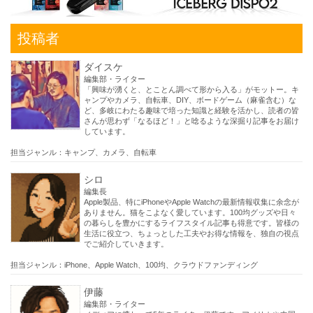
投稿者
ダイスケ
編集部・ライター
「興味が湧くと、とことん調べて形から入る」がモットー。キ
ャンプやカメラ、自転車、DIY、ボードゲーム（麻雀含む）な
ど、多岐にわたる趣味で培った知識と経験を活かし、読者の皆
さんが思わず「なるほど！」と唸るような深掘り記事をお届け
しています。
担当ジャンル：キャンプ、カメラ、自転車
シロ
編集長
Apple製品、特にiPhoneやApple Watchの最新情報収集に余念が
ありません。猫をこよなく愛しています。100均グッズや日々
の暮らしを豊かにするライフスタイル記事も得意です。皆様の
生活に役立つ、ちょっとした工夫やお得な情報を、独自の視点
でご紹介していきます。
担当ジャンル：iPhone、Apple Watch、100均、クラウドファンディング
伊藤
編集部・ライター