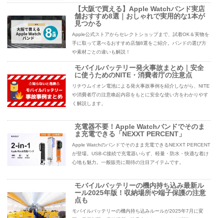
【大阪で買える】Apple Watchバンド実店
舗おすすめ8選｜おしゃれで実用的な1本が
見つかる
Apple公式ストアからセレクトショップまで、試着OK＆実物を
手に取って選べるおすすめ店舗8選をご紹介。バンドの選び方
や素材ごとの違いも解説！
モバイルバッテリー発火事故まとめ｜安全
に使うためのNITE・消費者庁の注意点
リチウムイオン電池による発火事故事例を紹介しながら、NITE
や消費者庁の注意喚起内容をもとに安全な使い方をわかりやす
く解説します。
充電器不要！Apple Watchバンドでそのま
ま充電できる「NEXXT PERCENT」
Apple Watchのバンドでそのまま充電できるNEXXT PERCENT
が登場。USB-C接続で充電器いらず、軽量・防水・快適な着け
心地も魅力。一般販売に期待の注目アイテムです。
モバイルバッテリーの機内持ち込み最新ル
ール2025年版！収納場所や端子保護の注意
点も
モバイルバッテリーの機内持ち込みルールが2025年7月に変