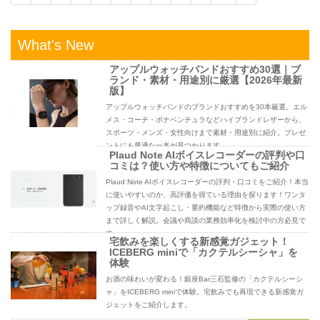
What's New
アップルウォッチバンドおすすめ30選｜ブ
ランド・素材・用途別に厳選【2026年最新
版】
アップルウォッチバンドのブランドおすすめを30本厳選。エル
メス・コーチ・ボナベンチュラなどハイブランドレザーから、
スポーツ・メンズ・女性向けまで素材・用途別に紹介。プレゼ
ントにも最適な一本が見つかります。
Plaud Note AIボイスレコーダーの評判や口
コミは？使い方や特徴についてもご紹介
Plaud Note AIボイスレコーダーの評判・口コミをご紹介！本当
に使いやすいのか、高評価を得ている理由を探ります！ワンタ
ップ録音やAI文字起こし・要約機能など特徴から実際の使い方
まで詳しく解説。会議や商談の業務効率化を検討中の方必見で
す。
宅飲みを楽しくする新感覚ガジェット！
ICEBERG miniで「カクテルシーシャ」を
体験
お酒の味わいが変わる！銀座Bar三石監修の「カクテルシーシ
ャ」をICEBERG miniで体験。宅飲みでも再現できる新感覚ガ
ジェットをご紹介します。