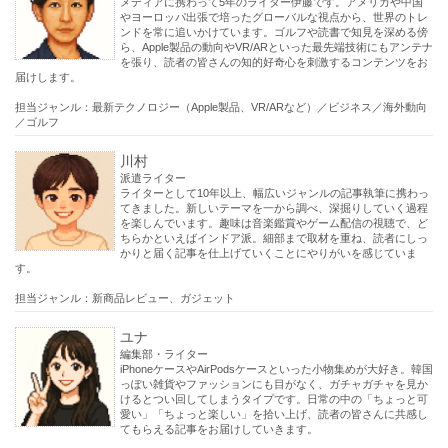
メディアに携わって5年のライター伊藤です。アメリカや中国
やヨーロッパ出張で培ったグローバルな視点から、世界のトレ
ンドを常に追いかけています。ゴルフや読書で知見を深める傍
ら、Apple製品の動向やVR/ARといった最先端技術にもアンテナ
を張り、読者の皆さんの知的好奇心を刺激するコンテンツをお
届けします。
担当ジャンル：最新テクノロジー（Apple製品、VR/ARなど）／ビジネス／海外動向
／ゴルフ
川村
派遣ライター
ライターとして10年以上、幅広いジャンルの記事執筆に携わっ
てきました。新しいテーマを一から調べ、深掘りしていく過程
を楽しんでいます。趣味は音楽鑑賞やゲーム配信の視聴で、ど
ちらかといえばインドア派。細部まで取材を重ね、読者にしっ
かりと届く記事を仕上げていくことにやりがいを感じていま
す。
担当ジャンル：新商品レビュー、ガジェット
ユナ
編集部・ライター
iPhoneケースやAirPodsケースといった小物集めが大好き。韓国
っぽい雑貨やファッションにも目がなく、ガチャガチャを見か
けるとつい回してしまうタイプです。日常の中の「ちょっと可
愛い」「ちょっと楽しい」を拾い上げ、読者の皆さんに共感し
てもらえる記事をお届けしていきます。